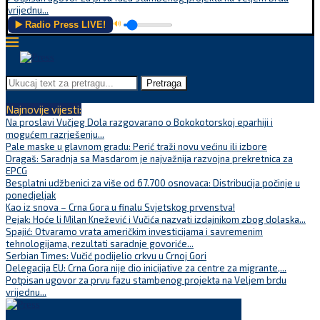
vrijednu...
▶️ Radio Press LIVE!
🔊
Pretraga
Najnovije vijesti:
Na proslavi Vučjeg Dola razgovarano o Bokokotorskoj eparhiji i
mogućem razrješenju...
Pale maske u glavnom gradu: Perić traži novu većinu ili izbore
Dragaš: Saradnja sa Masdarom je najvažnija razvojna prekretnica za
EPCG
Besplatni udžbenici za više od 67.700 osnovaca: Distribucija počinje u
ponedjeljak
Kao iz snova – Crna Gora u finalu Svjetskog prvenstva!
Pejak: Hoće li Milan Knežević i Vučića nazvati izdajnikom zbog dolaska...
Spajić: Otvaramo vrata američkim investicijama i savremenim
tehnologijama, rezultati saradnje govoriće...
Serbian Times: Vučić podijelio crkvu u Crnoj Gori
Delegacija EU: Crna Gora nije dio inicijative za centre za migrante,...
Potpisan ugovor za prvu fazu stambenog projekta na Veljem brdu
vrijednu...