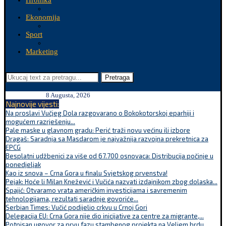
Hronika
Ekonomija
Sport
Marketing
Pretraga
8 Augusta, 2026
Najnovije vijesti:
Na proslavi Vučjeg Dola razgovarano o Bokokotorskoj eparhiji i
mogućem razrješenju...
Pale maske u glavnom gradu: Perić traži novu većinu ili izbore
Dragaš: Saradnja sa Masdarom je najvažnija razvojna prekretnica za
EPCG
Besplatni udžbenici za više od 67.700 osnovaca: Distribucija počinje u
ponedjeljak
Kao iz snova – Crna Gora u finalu Svjetskog prvenstva!
Pejak: Hoće li Milan Knežević i Vučića nazvati izdajnikom zbog dolaska...
Spajić: Otvaramo vrata američkim investicijama i savremenim
tehnologijama, rezultati saradnje govoriće...
Serbian Times: Vučić podijelio crkvu u Crnoj Gori
Delegacija EU: Crna Gora nije dio inicijative za centre za migrante,...
Potpisan ugovor za prvu fazu stambenog projekta na Veljem brdu