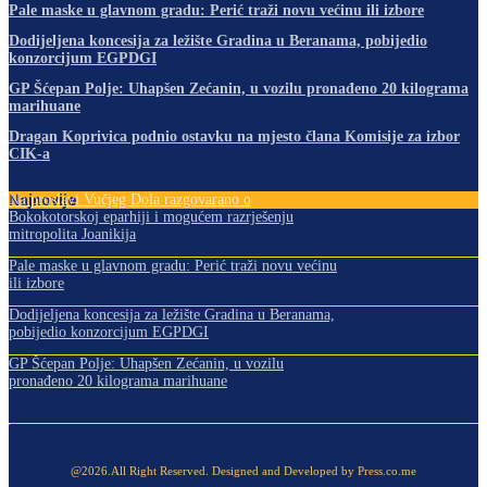
Pale maske u glavnom gradu: Perić traži novu većinu ili izbore
Dodijeljena koncesija za ležište Gradina u Beranama, pobijedio
konzorcijum EGPDGI
GP Šćepan Polje: Uhapšen Zećanin, u vozilu pronađeno 20 kilograma
marihuane
Dragan Koprivica podnio ostavku na mjesto člana Komisije za izbor
CIK-a
Najnovije
Na proslavi Vučjeg Dola razgovarano o
Bokokotorskoj eparhiji i mogućem razrješenju
mitropolita Joanikija
Pale maske u glavnom gradu: Perić traži novu većinu
ili izbore
Dodijeljena koncesija za ležište Gradina u Beranama,
pobijedio konzorcijum EGPDGI
GP Šćepan Polje: Uhapšen Zećanin, u vozilu
pronađeno 20 kilograma marihuane
@2026.All Right Reserved. Designed and Developed by Press.co.me