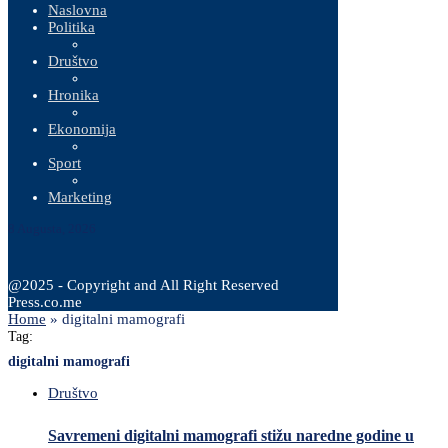
Naslovna
Politika
Društvo
Hronika
Ekonomija
Sport
Marketing
8 Augusta, 2026
@2025 - Copyright and All Right Reserved
Press.co.me
Home
»
digitalni mamografi
Tag:
digitalni mamografi
Društvo
Savremeni digitalni mamografi stižu naredne godine u