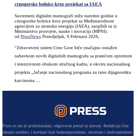
crnogorske bolnice kroz projekat sa IAEA
Savremeni digitalni mamografi stižu naredne godine u
crnogorske bolnice kroz projekat sa Međunarodnom
agencijom za atomsku energiju (IAEA), saopštili su iz
Ministarstva prosvjete, nauke i inovacija (MPNI).
od
PressNews
Ponedjeljak, 9 Februara 2026,
“Zdravstveni sistem Crne Gore biće značajno osnažen
nabavkom novih digitalnih mamografa sa pratećom opremom
i intenzivnom obukom stručnog kadra, u okviru nacionalnog
projekta „Jačanje nacionalnog programa za ranu dijagnostiku
karcinoma …
Press.co.me je profesionalan, odgovoran portal sa stavom. Redakciju čine
iskusni urednici i novinari koji beskompromisno, otvoreno i nedvosmisleno