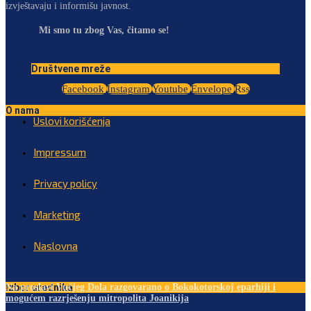
izvještavaju i informišu javnost.
Mi smo tu zbog Vas, čitamo se!
Društvene mreže
Facebook
Instagram
Youtube
Envelope
Rss
O nama
Uslovi korišćenja
Impressum
Privacy policy
Marketing
Naslovna
Izbor urednika
Na proslavi Vučjeg Dola razgovarano o Bokokotorskoj eparhiji i
mogućem razrješenju mitropolita Joanikija