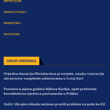
IMPRESSUM
PRIVACY POLICY
MARKETING
NASLOVNA
IZBOR UREDNIKA
Vrijedna donacija Ministarstva prosvjete, nauke i inovacija
obrazovno-vaspitnim ustanovama u Crnoj Gori
Poslanica jajima gađala Aljbina Kurtija, opet prekinuta
konstitutivna sjednica parlamenta u Prištini
Vučić: Ukrajini nikada nećemo praviti problem na putu ka EU