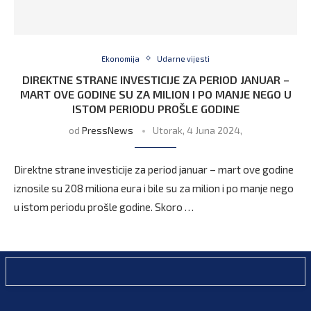
Ekonomija
Udarne vijesti
DIREKTNE STRANE INVESTICIJE ZA PERIOD JANUAR –
MART OVE GODINE SU ZA MILION I PO MANJE NEGO U
ISTOM PERIODU PROŠLE GODINE
od
PressNews
Utorak, 4 Juna 2024,
Direktne strane investicije za period januar – mart ove godine
iznosile su 208 miliona eura i bile su za milion i po manje nego
u istom periodu prošle godine. Skoro …