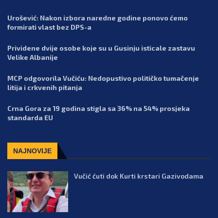
Urošević: Nakon izbora naredne godine ponovo ćemo
formirati vlast bez DPS-a
Prividene dvije osobe koje su u Gusinju isticale zastavu
Velike Albanije
MCP odgovorila Vučiću: Nedopustivo političko tumačenje
litija i crkvenih pitanja
Crna Gora za 19 godina stigla sa 36% na 54% prosjeka
standarda EU
NAJNOVIJE
Vučić ćuti dok Kurti krstari Gazivodama