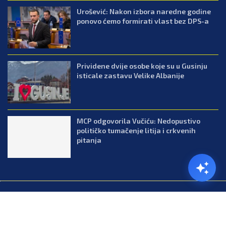
Urošević: Nakon izbora naredne godine
ponovo ćemo formirati vlast bez DPS-a
Prividene dvije osobe koje su u Gusinju
isticale zastavu Velike Albanije
MCP odgovorila Vučiću: Nedopustivo
političko tumačenje litija i crkvenih
pitanja
@2026.All Right Reserved. Designed and Developed by Press.co.me
Balkan
Kuhinja
Lifestyle
Zabava
Zanimljivosti