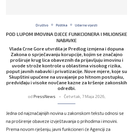
Društvo
Politika
Udarne vijesti
POD LUPOM IMOVINA DJECE FUNKCIONERA I MILIONSKE
NABAVKE
Vlada Crne Gore utvrdila je Predlog izmjena i dopuna
Zakona o sprječavanju korupcije, kojim se značajno
proširuje krug lica obaveznih da prijavljuju imovinu i
uvode strože kontrole u oblastima visokog rizika,
poput javnih nabavki i privatizacije. Nove mjere, koje su
Skupštini upućene na usvajanje po hitnom postupku,
predviđaju i visoke novčane kazne za kršenje zakonskih
odredbi.
od
PressNews
Četvrtak, 7 Maja 2026,
Jedna od najznačajnijih novina u zakonskom tekstu odnosi se
na proširenje obaveze izvještavanja o prihodima i imovini.
Prema novom rješenju, javni funkcioneri će Agenciji za