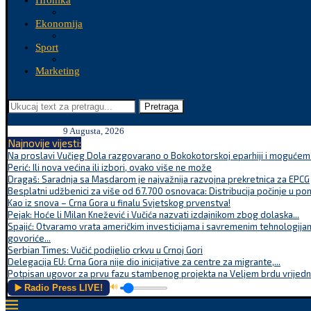
Hronika
Ekonomija
Sport
Marketing
Pretraga
9 Augusta, 2026
Najnovije vijesti:
Na proslavi Vučjeg Dola razgovarano o Bokokotorskoj eparhiji i mogućem r
Perić: Ili nova većina ili izbori, ovako više ne može
Dragaš: Saradnja sa Masdarom je najvažnija razvojna prekretnica za EPCG
Besplatni udžbenici za više od 67.700 osnovaca: Distribucija počinje u po
Kao iz snova – Crna Gora u finalu Svjetskog prvenstva!
Pejak: Hoće li Milan Knežević i Vučića nazvati izdajnikom zbog dolaska...
Spajić: Otvaramo vrata američkim investicijama i savremenim tehnologijam
govoriće...
Serbian Times: Vučić podijelio crkvu u Crnoj Gori
Delegacija EU: Crna Gora nije dio inicijative za centre za migrante,...
Potpisan ugovor za prvu fazu stambenog projekta na Veljem brdu vrijednu
▶️ Radio Press LIVE!
🔊