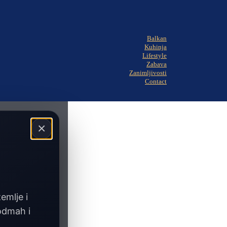
Balkan
Kuhinja
Lifestyle
Zabava
Zanimljivosti
Contact
×
zemlje i
 odmah i