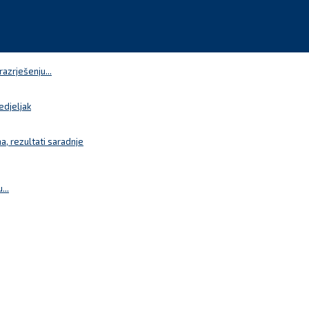
azrješenju...
edjeljak
a, rezultati saradnje
...