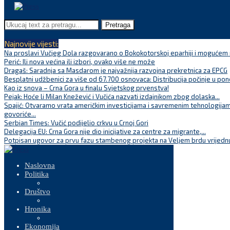
Pretraga
Najnovije vijesti:
Na proslavi Vučjeg Dola razgovarano o Bokokotorskoj eparhiji i mogućem r
Perić: Ili nova većina ili izbori, ovako više ne može
Dragaš: Saradnja sa Masdarom je najvažnija razvojna prekretnica za EPCG
Besplatni udžbenici za više od 67.700 osnovaca: Distribucija počinje u pon
Kao iz snova – Crna Gora u finalu Svjetskog prvenstva!
Pejak: Hoće li Milan Knežević i Vučića nazvati izdajnikom zbog dolaska...
Spajić: Otvaramo vrata američkim investicijama i savremenim tehnologijam
govoriće...
Serbian Times: Vučić podijelio crkvu u Crnoj Gori
Delegacija EU: Crna Gora nije dio inicijative za centre za migrante,...
Potpisan ugovor za prvu fazu stambenog projekta na Veljem brdu vrijednu
Naslovna
Politika
Društvo
Hronika
Ekonomija