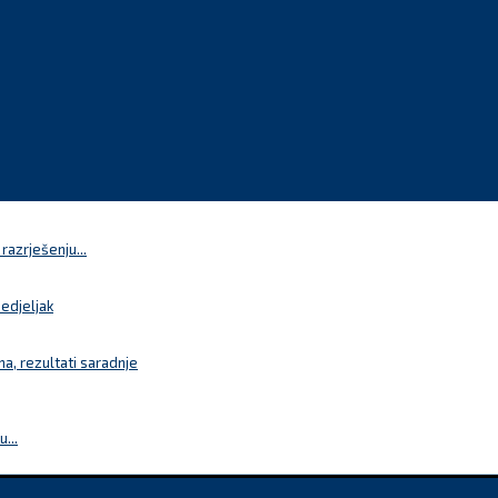
azrješenju...
nedjeljak
a, rezultati saradnje
...