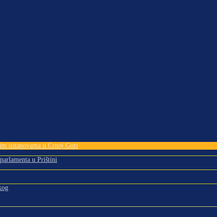
tnim ustanovama u Crnoj Gori
 parlamenta u Prištini
kog