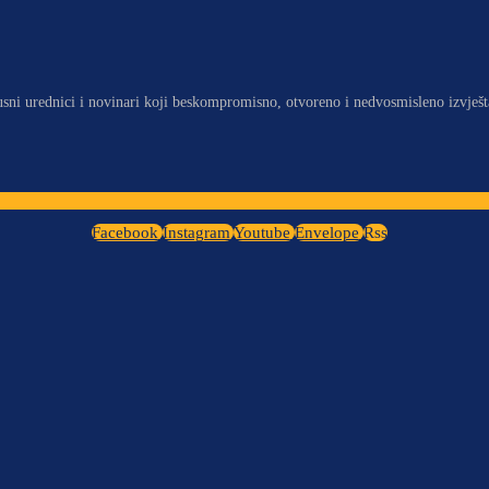
usni urednici i novinari koji beskompromisno, otvoreno i nedvosmisleno izvješt
Facebook
Instagram
Youtube
Envelope
Rss