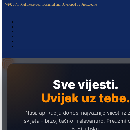
@2026.All Right Reserved. Designed and Developed by Press.co.me
Naslovna
Sve vijesti.
Politika
Društvo
Uvijek uz tebe.
Hronika
Naša aplikacija donosi najvažnije vijesti iz 
Ekonomija
svijeta - brzo, tačno i relevantno. Preuzmi
Sport
budi u toku.