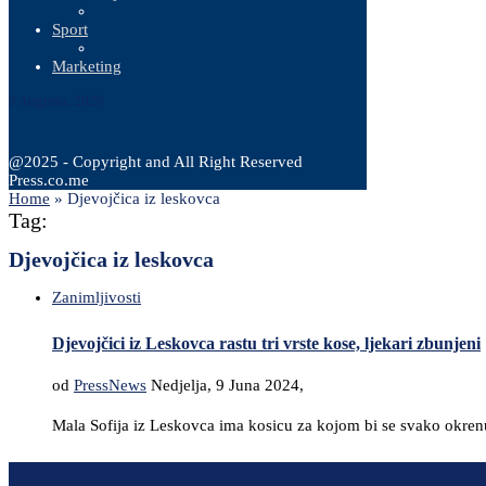
Sport
Marketing
9 Augusta, 2026
@2025 - Copyright and All Right Reserved
Press.co.me
Home
»
Djevojčica iz leskovca
Tag:
Djevojčica iz leskovca
Zanimljivosti
Djevojčici iz Leskovca rastu tri vrste kose, ljekari zbunjeni
od
PressNews
Nedjelja, 9 Juna 2024,
Mala Sofija iz Leskovca ima kosicu za kojom bi se svako okrenu