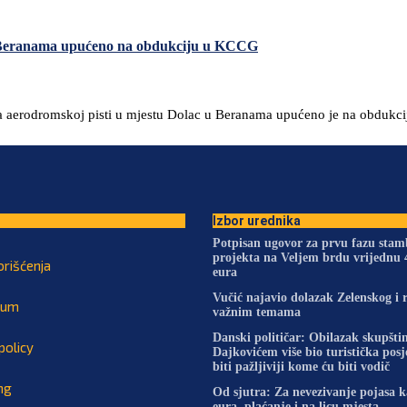
i u Beranama upućeno na obdukciju u KCCG
 na aerodromskoj pisti u mjestu Dolac u Beranama upućeno je na obdukci
Izbor urednika
Potpisan ugovor za prvu fazu sta
projekta na Veljem brdu vrijednu 
orišćenja
eura
Vučić najavio dolazak Zelenskog i 
sum
važnim temama
Danski političar: Obilazak skupštin
policy
Dajkovićem više bio turistička pos
biti pažljiviji kome ću biti vodič
ng
Od sjutra: Za nevezivanje pojasa 
eura, plaćanje i na licu mjesta