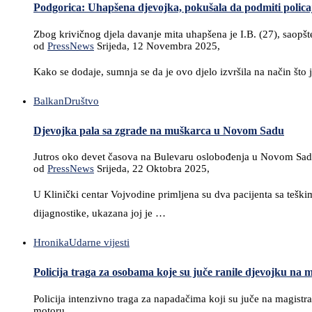
Podgorica: Uhapšena djevojka, pokušala da podmiti polica
Zbog krivičnog djela davanje mita uhapšena je I.B. (27), saopšt
od
PressNews
Srijeda, 12 Novembra 2025,
Kako se dodaje, sumnja se da je ovo djelo izvršila na način što
Balkan
Društvo
Djevojka pala sa zgrade na muškarca u Novom Sadu
Jutros oko devet časova na Bulevaru oslobođenja u Novom Sadu d
od
PressNews
Srijeda, 22 Oktobra 2025,
U Klinički centar Vojvodine primljena su dva pacijenta sa tešk
dijagnostike, ukazana joj je …
Hronika
Udarne vijesti
Policija traga za osobama koje su juče ranile djevojku na 
Policija intenzivno traga za napadačima koji su juče na magistra
motoru.