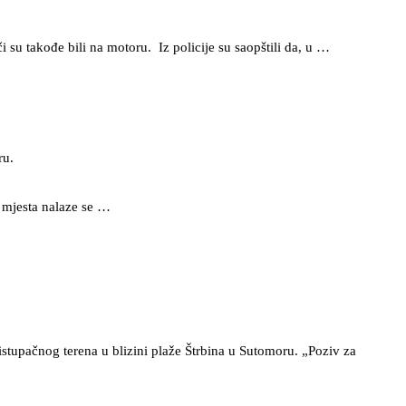
su takođe bili na motoru. Iz policije su saopštili da, u …
ru.
u mjesta nalaze se …
stupačnog terena u blizini plaže Štrbina u Sutomoru. „Poziv za