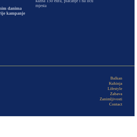
kazna 150 eura, plaćanje i na licu
mjesta
dnim danima
prije kampanje
Balkan
Kuhinja
Lifestyle
Zabava
Zanimljivosti
Contact