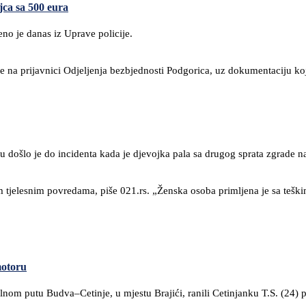
jca sa 500 eura
eno je danas iz Uprave policije.
 je na prijavnici Odjeljenja bezbjednosti Podgorica, uz dokumentaciju k
ošlo je do incidenta kada je djevojka pala sa drugog sprata zgrade na
im tjelesnim povredama, piše 021.rs. „Ženska osoba primljena je sa teš
motoru
lnom putu Budva–Cetinje, u mjestu Brajići, ranili Cetinjanku T.S. (24) 