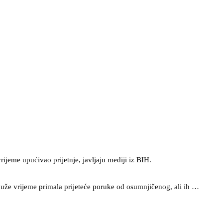
ijeme upućivao prijetnje, javljaju mediji iz BIH.
duže vrijeme primala prijeteće poruke od osumnjičenog, ali ih …