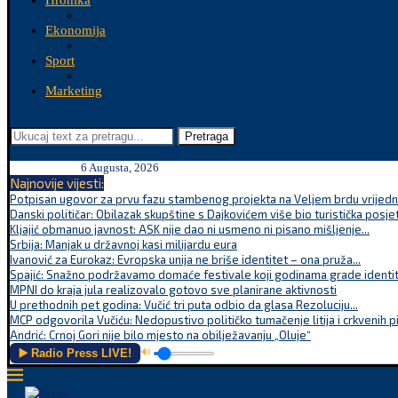
Hronika
Ekonomija
Sport
Marketing
Pretraga
6 Augusta, 2026
Najnovije vijesti:
Potpisan ugovor za prvu fazu stambenog projekta na Veljem brdu vrijednu
Danski političar: Obilazak skupštine s Dajkovićem više bio turistička posjet
Kljajić obmanuo javnost: ASK nije dao ni usmeno ni pisano mišljenje...
Srbija: Manjak u državnoj kasi milijardu eura
Ivanović za Eurokaz: Evropska unija ne briše identitet – ona pruža...
Spajić: Snažno podržavamo domaće festivale koji godinama grade identite
MPNI do kraja jula realizovalo gotovo sve planirane aktivnosti
U prethodnih pet godina: Vučić tri puta odbio da glasa Rezoluciju...
MCP odgovorila Vučiću: Nedopustivo političko tumačenje litija i crkvenih p
Andrić: Crnoj Gori nije bilo mjesto na obilježavanju „Oluje“
▶️ Radio Press LIVE!
🔊