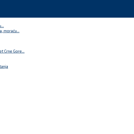
...
a, moraću...
t Crne Gore...
tanja