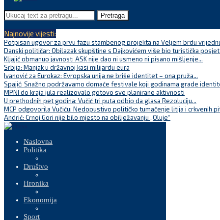
Pretraga
Najnovije vijesti:
Potpisan ugovor za prvu fazu stambenog projekta na Veljem brdu vrijednu
Danski političar: Obilazak skupštine s Dajkovićem više bio turistička posjet
Kljajić obmanuo javnost: ASK nije dao ni usmeno ni pisano mišljenje...
Srbija: Manjak u državnoj kasi milijardu eura
Ivanović za Eurokaz: Evropska unija ne briše identitet – ona pruža...
Spajić: Snažno podržavamo domaće festivale koji godinama grade identite
MPNI do kraja jula realizovalo gotovo sve planirane aktivnosti
U prethodnih pet godina: Vučić tri puta odbio da glasa Rezoluciju...
MCP odgovorila Vučiću: Nedopustivo političko tumačenje litija i crkvenih pi
Andrić: Crnoj Gori nije bilo mjesto na obilježavanju „Oluje“
Naslovna
Politika
Društvo
Hronika
Ekonomija
Sport