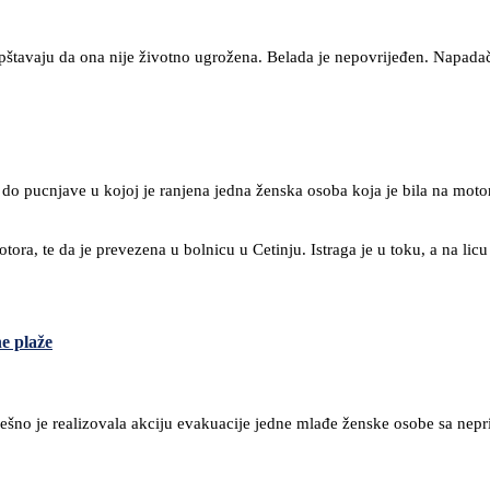
štavaju da ona nije životno ugrožena. Belada je nepovrijeđen. Napadači 
do pucnjave u kojoj je ranjena jedna ženska osoba koja je bila na moto
tora, te da je prevezena u bolnicu u Cetinju. Istraga je u toku, a na lic
e plaže
no je realizovala akciju evakuacije jedne mlađe ženske osobe sa nepri