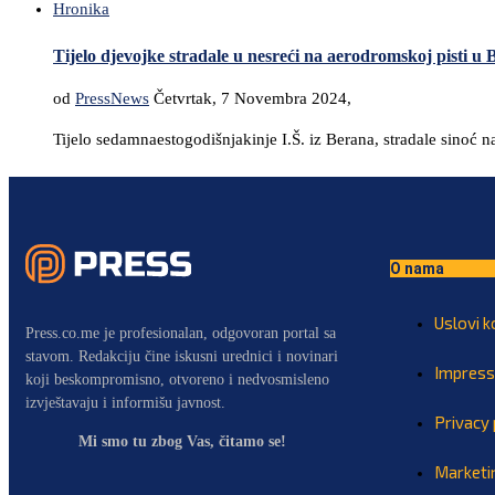
Hronika
Tijelo djevojke stradale u nesreći na aerodromskoj pist
od
PressNews
Četvrtak, 7 Novembra 2024,
Tijelo sedamnaestogodišnjakinje I.Š. iz Berana, stradale sinoć
O nama
Uslovi k
Press.co.me je profesionalan, odgovoran portal sa
stavom. Redakciju čine iskusni urednici i novinari
Impres
koji beskompromisno, otvoreno i nedvosmisleno
izvještavaju i informišu javnost.
Privacy 
Mi smo tu zbog Vas, čitamo se!
Marketi