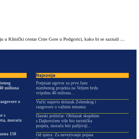
ju u Klinički centar Crne Gore u Podgorici, kako bi se saznali …
Najnovije
mbenog
Potpisan ugovor za prvu fazu
40 miliona
stambenog projekta na Veljem brdu
vrijednu 40 miliona...
razgovore o
Vučić najavio dolazak Zelenskog i
razgovore o važnim temama
e s
Danski političar: Obilazak skupštine
jeta, moraću
s Dajkovićem više bio turistička
posjeta, moraću biti pažljiviji...
kazna 150
Od sjutra: Za nevezivanje pojasa