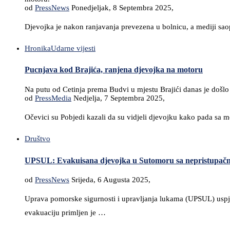
od
PressNews
Ponedjeljak, 8 Septembra 2025,
Djevojka je nakon ranjavanja prevezena u bolnicu, a mediji saop
Hronika
Udarne vijesti
Pucnjava kod Brajića, ranjena djevojka na motoru
Na putu od Cetinja prema Budvi u mjestu Brajići danas je došlo 
od
PressMedia
Nedjelja, 7 Septembra 2025,
Očevici su Pobjedi kazali da su vidjeli djevojku kako pada sa mo
Društvo
UPSUL: Evakuisana djevojka u Sutomoru sa nepristupačn
od
PressNews
Srijeda, 6 Augusta 2025,
Uprava pomorske sigurnosti i upravljanja lukama (UPSUL) uspješ
evakuaciju primljen je …