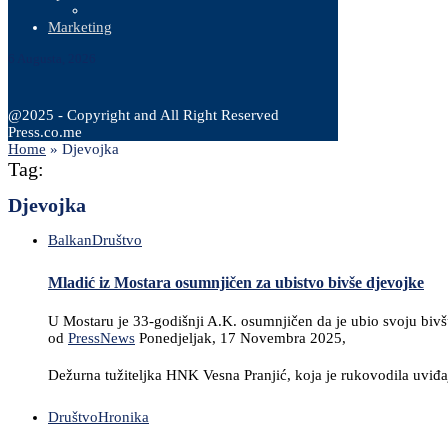
Marketing
6 Augusta, 2026
@2025 - Copyright and All Right Reserved
Press.co.me
Home
»
Djevojka
Tag:
Djevojka
Balkan
Društvo
Mladić iz Mostara osumnjičen za ubistvo bivše djevojke
U Mostaru je 33-godišnji A.K. osumnjičen da je ubio svoju bivšu 
od
PressNews
Ponedjeljak, 17 Novembra 2025,
Dežurna tužiteljka HNK Vesna Pranjić, koja je rukovodila uviđa
Društvo
Hronika