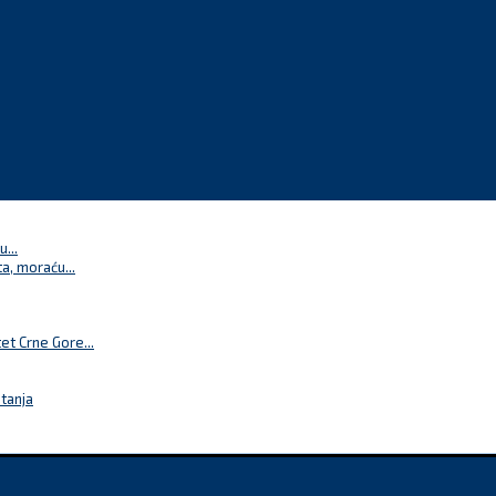
...
a, moraću...
t Crne Gore...
itanja