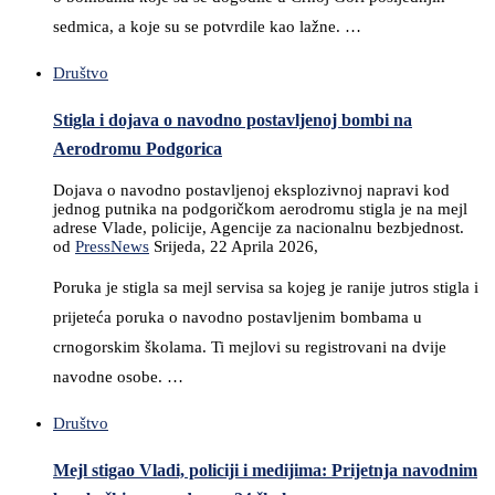
sedmica, a koje su se potvrdile kao lažne. …
Društvo
Stigla i dojava o navodno postavljenoj bombi na
Aerodromu Podgorica
Dojava o navodno postavljenoj eksplozivnoj napravi kod
jednog putnika na podgoričkom aerodromu stigla je na mejl
adrese Vlade, policije, Agencije za nacionalnu bezbjednost.
od
PressNews
Srijeda, 22 Aprila 2026,
Poruka je stigla sa mejl servisa sa kojeg je ranije jutros stigla i
prijeteća poruka o navodno postavljenim bombama u
crnogorskim školama. Ti mejlovi su registrovani na dvije
navodne osobe. …
Društvo
Mejl stigao Vladi, policiji i medijima: Prijetnja navodnim