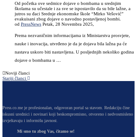
Od početka ove sedmice dojave o bombama u srednjim
školama su učestale i za sve se ispostavilo da su bile lažne, a
jutros su đaci Srednje ekonomske škole “Mirko Vešović”
evakuisani zbog dojave o navodno postavljenoj bombi.
od
PressNews
Petak, 28 Novembra 2025,
Prema nezvaničnim informacijama iz Ministarstva prosvjete,
nauke i inovacija, utvrđeno je da je dojava bila lažna pa će
nastava uskoro biti nastavljena. U posljednjih nekoliko godina
dojave o bombama u …
Noviji članci
Stariji članci
Press.co.me je profesionalan, odgovoran portal sa stavom. Redakciju čine
iskusni urednici i novinari koji beskompromisno, otvoreno i nedvosmisleno
izvještavaju i informišu javnost.
Mi smo tu zbog Vas, čitamo se!