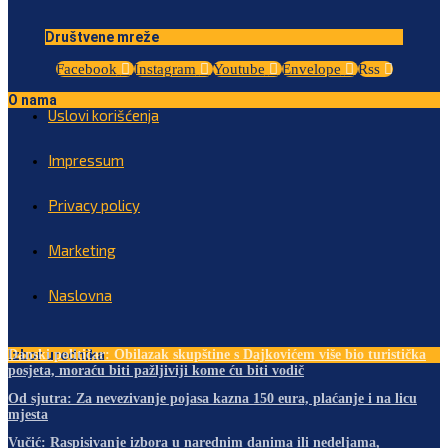
Društvene mreže
Facebook
Instagram
Youtube
Envelope
Rss
O nama
Uslovi korišćenja
Impressum
Privacy policy
Marketing
Naslovna
Izbor urednika
Danski političar: Obilazak skupštine s Dajkovićem više bio turistička
posjeta, moraću biti pažljiviji kome ću biti vodič
Od sjutra: Za nevezivanje pojasa kazna 150 eura, plaćanje i na licu
mjesta
Vučić: Raspisivanje izbora u narednim danima ili nedeljama,