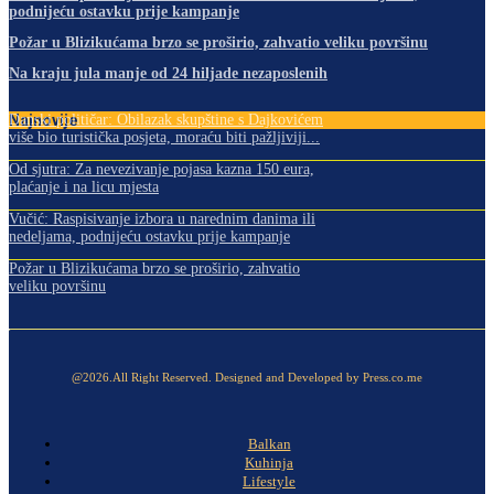
podnijeću ostavku prije kampanje
Požar u Blizikućama brzo se proširio, zahvatio veliku površinu
Na kraju jula manje od 24 hiljade nezaposlenih
Najnovije
Danski političar: Obilazak skupštine s Dajkovićem
više bio turistička posjeta, moraću biti pažljiviji...
Od sjutra: Za nevezivanje pojasa kazna 150 eura,
plaćanje i na licu mjesta
Vučić: Raspisivanje izbora u narednim danima ili
nedeljama, podnijeću ostavku prije kampanje
Požar u Blizikućama brzo se proširio, zahvatio
veliku površinu
@2026.All Right Reserved. Designed and Developed by Press.co.me
Balkan
Kuhinja
Lifestyle