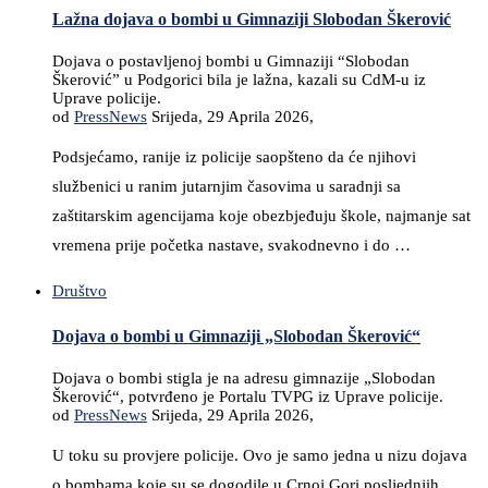
Lažna dojava o bombi u Gimnaziji Slobodan Škerović
Dojava o postavljenoj bombi u Gimnaziji “Slobodan
Škerović” u Podgorici bila je lažna, kazali su CdM-u iz
Uprave policije.
od
PressNews
Srijeda, 29 Aprila 2026,
Podsjećamo, ranije iz policije saopšteno da će njihovi
službenici u ranim jutarnjim časovima u saradnji sa
zaštitarskim agencijama koje obezbjeđuju škole, najmanje sat
vremena prije početka nastave, svakodnevno i do …
Društvo
Dojava o bombi u Gimnaziji „Slobodan Škerović“
Dojava o bombi stigla je na adresu gimnazije „Slobodan
Škerović“, potvrđeno je Portalu TVPG iz Uprave policije.
od
PressNews
Srijeda, 29 Aprila 2026,
U toku su provjere policije. Ovo je samo jedna u nizu dojava
o bombama koje su se dogodile u Crnoj Gori posljednjih