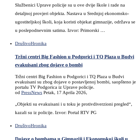
Službenici Uprave policije su u ove dvije škole i rade na
detaljnoj provjeri objekta. Nastava u Srednjoj ekonomsko-
ugostiteljskoj školi, koja koristi objekat gimnazije, održava se
u poslepodnevnim satima. Izvor: Primorski …
Društvo
Hronika
Tržni centri Big Fashion u Podgorici i TQ Plaza u Budvi
evakuisani zbog dojave o bombi
Tržni centri Big Fashion u Podgorici i TQ Plaza u Budvi
evakuisani su zbog dojave o postavljenoj bombi, saopšteno je
portalu TV Podgorica iz Uprave policije.
od
PressNews
Petak, 17 Aprila 2026,
„Objekti su evakuisani i u toku je protivdiverzioni pregled“,
kazali su iz policije. Izvor: Portal RTV PG
Društvo
Hronika
Dojave o bombama u Gimnaziji i Ekonomskoj školi u