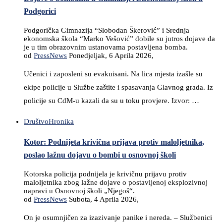
Podgorici
Podgorička Gimnazija “Slobodan Škerović” i Srednja
ekonomska škola “Marko Vešović” dobile su jutros dojave da
je u tim obrazovnim ustanovama postavljena bomba.
od
PressNews
Ponedjeljak, 6 Aprila 2026,
Učenici i zaposleni su evakuisani. Na lica mjesta izašle su
ekipe policije u Službe zaštite i spasavanja Glavnog grada. Iz
policije su CdM-u kazali da su u toku provjere. Izvor: …
Društvo
Hronika
Kotor: Podnijeta krivična prijava protiv maloljetnika,
poslao lažnu dojavu o bombi u osnovnoj školi
Kotorska policija podnijela je krivičnu prijavu protiv
maloljetnika zbog lažne dojave o postavljenoj eksplozivnoj
napravi u Osnovnoj školi „Njegoš“.
od
PressNews
Subota, 4 Aprila 2026,
On je osumnjičen za izazivanje panike i nereda. – Službenici