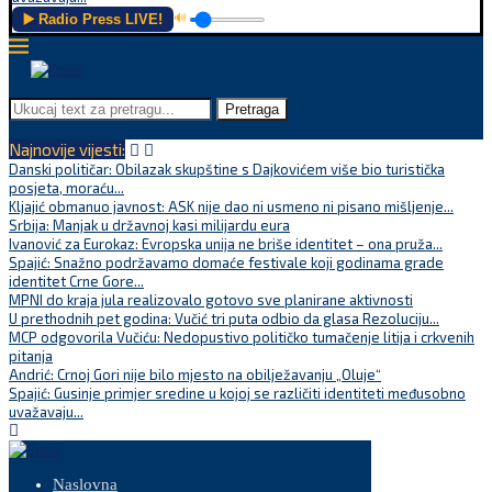
▶️ Radio Press LIVE!
🔊
Pretraga
Najnovije vijesti:
Danski političar: Obilazak skupštine s Dajkovićem više bio turistička
posjeta, moraću...
Kljajić obmanuo javnost: ASK nije dao ni usmeno ni pisano mišljenje...
Srbija: Manjak u državnoj kasi milijardu eura
Ivanović za Eurokaz: Evropska unija ne briše identitet – ona pruža...
Spajić: Snažno podržavamo domaće festivale koji godinama grade
identitet Crne Gore...
MPNI do kraja jula realizovalo gotovo sve planirane aktivnosti
U prethodnih pet godina: Vučić tri puta odbio da glasa Rezoluciju...
MCP odgovorila Vučiću: Nedopustivo političko tumačenje litija i crkvenih
pitanja
Andrić: Crnoj Gori nije bilo mjesto na obilježavanju „Oluje“
Spajić: Gusinje primjer sredine u kojoj se različiti identiteti međusobno
uvažavaju...
Naslovna