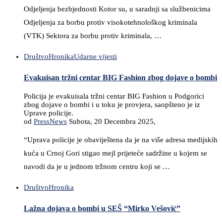
Odjeljenja bezbjednosti Kotor su, u saradnji sa službenicima
Odjeljenja za borbu protiv visokotehnološkog kriminala
(VTK) Sektora za borbu protiv kriminala, …
Društvo
Hronika
Udarne vijesti
Evakuisan tržni centar BIG Fashion zbog dojave o bombi
Policija je evakuisala tržni centar BIG Fashion u Podgorici
zbog dojave o bombi i u toku je provjera, saopšteno je iz
Uprave policije.
od
PressNews
Subota, 20 Decembra 2025,
“Uprava policije je obaviještena da je na više adresa medijskih
kuća u Crnoj Gori stigao mejl prijeteće sadržine u kojem se
navodi da je u jednom tržnom centru koji se …
Društvo
Hronika
Lažna dojava o bombi u SEŠ “Mirko Vešović”