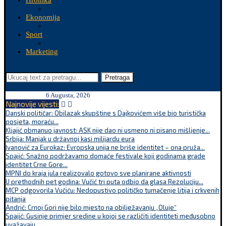
Hronika
Ekonomija
Sport
Marketing
Pretraga
6 Augusta, 2026
Najnovije vijesti:
Danski političar: Obilazak skupštine s Dajkovićem više bio turistička
posjeta, moraću...
Kljajić obmanuo javnost: ASK nije dao ni usmeno ni pisano mišljenje...
Srbija: Manjak u državnoj kasi milijardu eura
Ivanović za Eurokaz: Evropska unija ne briše identitet – ona pruža...
Spajić: Snažno podržavamo domaće festivale koji godinama grade
identitet Crne Gore...
MPNI do kraja jula realizovalo gotovo sve planirane aktivnosti
U prethodnih pet godina: Vučić tri puta odbio da glasa Rezoluciju...
MCP odgovorila Vučiću: Nedopustivo političko tumačenje litija i crkvenih
pitanja
Andrić: Crnoj Gori nije bilo mjesto na obilježavanju „Oluje“
Spajić: Gusinje primjer sredine u kojoj se različiti identiteti međusobno
uvažavaju...