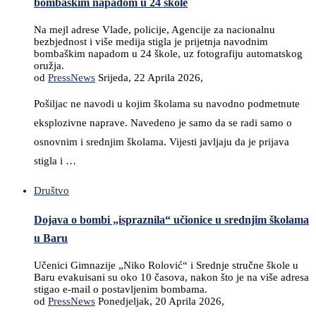
bombaškim napadom u 24 škole
Na mejl adrese Vlade, policije, Agencije za nacionalnu
bezbjednost i više medija stigla je prijetnja navodnim
bombaškim napadom u 24 škole, uz fotografiju automatskog
oružja.
od
PressNews
Srijeda, 22 Aprila 2026,
Pošiljac ne navodi u kojim školama su navodno podmetnute
eksplozivne naprave. Navedeno je samo da se radi samo o
osnovnim i srednjim školama. Vijesti javljaju da je prijava
stigla i …
Društvo
Dojava o bombi „ispraznila“ učionice u srednjim školama
u Baru
Učenici Gimnazije „Niko Rolović“ i Srednje stručne škole u
Baru evakuisani su oko 10 časova, nakon što je na više adresa
stigao e-mail o postavljenim bombama.
od
PressNews
Ponedjeljak, 20 Aprila 2026,