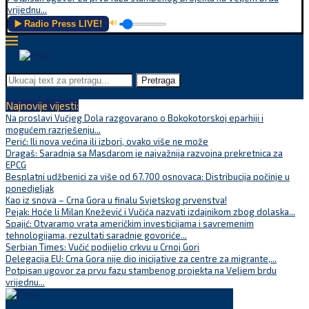
vrijednu...
▶️ Radio Press LIVE!
🔊
Pretraga
Najnovije vijesti:
Na proslavi Vučjeg Dola razgovarano o Bokokotorskoj eparhiji i
mogućem razrješenju...
Perić: Ili nova većina ili izbori, ovako više ne može
Dragaš: Saradnja sa Masdarom je najvažnija razvojna prekretnica za
EPCG
Besplatni udžbenici za više od 67.700 osnovaca: Distribucija počinje u
ponedjeljak
Kao iz snova – Crna Gora u finalu Svjetskog prvenstva!
Pejak: Hoće li Milan Knežević i Vučića nazvati izdajnikom zbog dolaska...
Spajić: Otvaramo vrata američkim investicijama i savremenim
tehnologijama, rezultati saradnje govoriće...
Serbian Times: Vučić podijelio crkvu u Crnoj Gori
Delegacija EU: Crna Gora nije dio inicijative za centre za migrante,...
Potpisan ugovor za prvu fazu stambenog projekta na Veljem brdu
vrijednu...