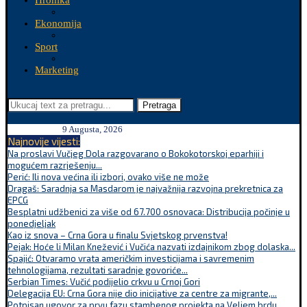
Hronika
Ekonomija
Sport
Marketing
Pretraga
9 Augusta, 2026
Najnovije vijesti:
Na proslavi Vučjeg Dola razgovarano o Bokokotorskoj eparhiji i
mogućem razrješenju...
Perić: Ili nova većina ili izbori, ovako više ne može
Dragaš: Saradnja sa Masdarom je najvažnija razvojna prekretnica za
EPCG
Besplatni udžbenici za više od 67.700 osnovaca: Distribucija počinje u
ponedjeljak
Kao iz snova – Crna Gora u finalu Svjetskog prvenstva!
Pejak: Hoće li Milan Knežević i Vučića nazvati izdajnikom zbog dolaska...
Spajić: Otvaramo vrata američkim investicijama i savremenim
tehnologijama, rezultati saradnje govoriće...
Serbian Times: Vučić podijelio crkvu u Crnoj Gori
Delegacija EU: Crna Gora nije dio inicijative za centre za migrante,...
Potpisan ugovor za prvu fazu stambenog projekta na Veljem brdu