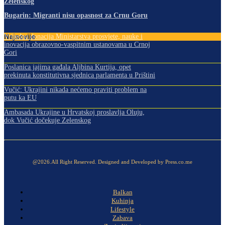
Zelenskog
Bugarin: Migranti nisu opasnost za Crnu Goru
Najnovije
Vrijedna donacija Ministarstva prosvjete, nauke i
inovacija obrazovno-vaspitnim ustanovama u Crnoj
Gori
Poslanica jajima gađala Aljbina Kurtija, opet
prekinuta konstitutivna sjednica parlamenta u Prištini
Vučić: Ukrajini nikada nećemo praviti problem na
putu ka EU
Ambasada Ukrajine u Hrvatskoj proslavlja Oluju,
dok Vučić dočekuje Zelenskog
@2026.All Right Reserved. Designed and Developed by Press.co.me
Balkan
Kuhinja
Lifestyle
Zabava