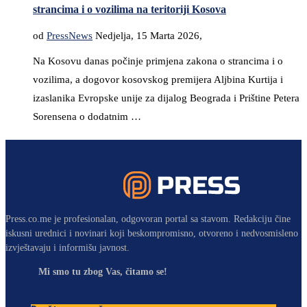
strancima i o vozilima na teritoriji Kosova
od
PressNews
Nedjelja, 15 Marta 2026,
Na Kosovu danas počinje primjena zakona o strancima i o
vozilima, a dogovor kosovskog premijera Aljbina Kurtija i
izaslanika Evropske unije za dijalog Beograda i Prištine Petera
Sorensena o dodatnim …
Press.co.me je profesionalan, odgovoran portal sa stavom. Redakciju čine
iskusni urednici i novinari koji beskompromisno, otvoreno i nedvosmisleno
izvještavaju i informišu javnost.
Mi smo tu zbog Vas, čitamo se!