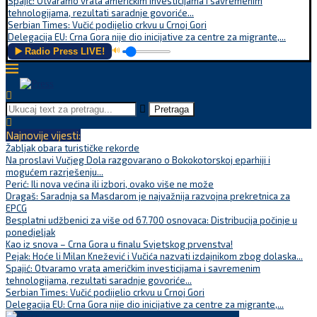
Spajić: Otvaramo vrata američkim investicijama i savremenim
tehnologijama, rezultati saradnje govoriće...
Serbian Times: Vučić podijelio crkvu u Crnoj Gori
Delegacija EU: Crna Gora nije dio inicijative za centre za migrante,...
▶️ Radio Press LIVE!
🔊
Pretraga
Najnovije vijesti:
Žabljak obara turističke rekorde
Na proslavi Vučjeg Dola razgovarano o Bokokotorskoj eparhiji i
mogućem razrješenju...
Perić: Ili nova većina ili izbori, ovako više ne može
Dragaš: Saradnja sa Masdarom je najvažnija razvojna prekretnica za
EPCG
Besplatni udžbenici za više od 67.700 osnovaca: Distribucija počinje u
ponedjeljak
Kao iz snova – Crna Gora u finalu Svjetskog prvenstva!
Pejak: Hoće li Milan Knežević i Vučića nazvati izdajnikom zbog dolaska...
Spajić: Otvaramo vrata američkim investicijama i savremenim
tehnologijama, rezultati saradnje govoriće...
Serbian Times: Vučić podijelio crkvu u Crnoj Gori
Delegacija EU: Crna Gora nije dio inicijative za centre za migrante,...