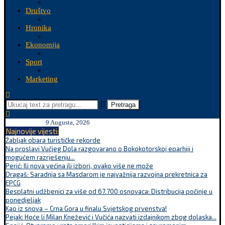
Društvo
Hronika
Ekonomija
Sport
Marketing
Pretraga
9 Augusta, 2026
Najnovije vijesti:
Žabljak obara turističke rekorde
Na proslavi Vučjeg Dola razgovarano o Bokokotorskoj eparhiji i
mogućem razrješenju...
Perić: Ili nova većina ili izbori, ovako više ne može
Dragaš: Saradnja sa Masdarom je najvažnija razvojna prekretnica za
EPCG
Besplatni udžbenici za više od 67.700 osnovaca: Distribucija počinje u
ponedjeljak
Kao iz snova – Crna Gora u finalu Svjetskog prvenstva!
Pejak: Hoće li Milan Knežević i Vučića nazvati izdajnikom zbog dolaska...