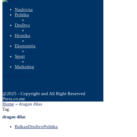
Naslovna
Politika
Društvo
Hronika
Ekonomija
Sport
Marketing
9 Augusta, 2026
@2025 - Copyright and All Right Reserved
Press.co.me
Home
»
dragan đilas
Tag:
dragan đilas
Balkan
Društvo
Politika