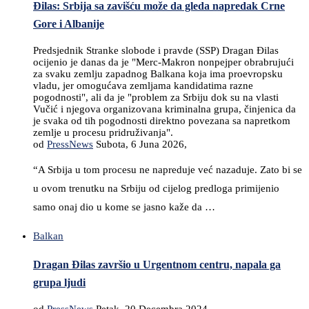
Đilas: Srbija sa zavišću može da gleda napredak Crne
Gore i Albanije
Predsjednik Stranke slobode i pravde (SSP) Dragan Đilas
ocijenio je danas da je "Merc-Makron nonpejper obrabrujući
za svaku zemlju zapadnog Balkana koja ima proevropsku
vladu, jer omogućava zemljama kandidatima razne
pogodnosti", ali da je "problem za Srbiju dok su na vlasti
Vučić i njegova organizovana kriminalna grupa, činjenica da
je svaka od tih pogodnosti direktno povezana sa napretkom
zemlje u procesu pridruživanja".
od
PressNews
Subota, 6 Juna 2026,
“A Srbija u tom procesu ne napreduje već nazaduje. Zato bi se
u ovom trenutku na Srbiju od cijelog predloga primijenio
samo onaj dio u kome se jasno kaže da …
Balkan
Dragan Đilas završio u Urgentnom centru, napala ga
grupa ljudi