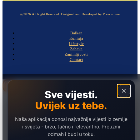
@2026.All Right Reserved. Designed and Developed by Press.co.me
Balkan
Kuhinja
Lifestyle
Zabava
Zanimljivosti
Contact
×
Sve vijesti.
Naslovna
Uvijek uz tebe.
Politika
Društvo
Naša aplikacija donosi najvažnije vijesti iz zemlje
i svijeta - brzo, tačno i relevantno. Preuzmi
Hronika
odmah i budi u toku.
Ekonomija