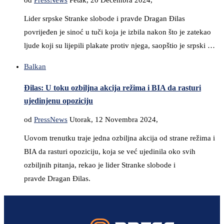
od
PressNews
Petak, 20 Decembra 2024,
Lider srpske Stranke slobode i pravde Dragan Đilas
povrijeđen je sinoć u tuči koja je izbila nakon što je zatekao
ljude koji su lijepili plakate protiv njega, saopštio je srpski …
Balkan
Đilas: U toku ozbiljna akcija režima i BIA da rasturi
ujedinjenu opoziciju
od
PressNews
Utorak, 12 Novembra 2024,
Uovom trenutku traje jedna ozbiljna akcija od strane režima i
BIA da rasturi opoziciju, koja se već ujedinila oko svih
ozbiljnih pitanja, rekao je lider Stranke slobode i
pravde Dragan Đilas.