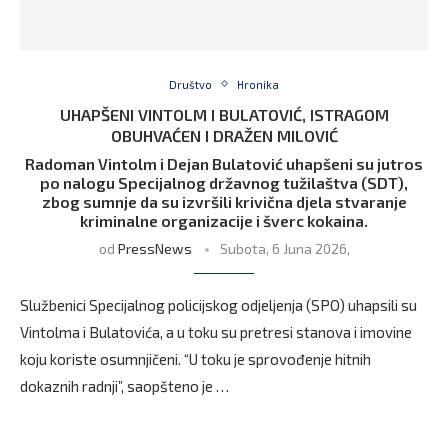
Društvo
Hronika
UHAPŠENI VINTOLM I BULATOVIĆ, ISTRAGOM
OBUHVAĆEN I DRAŽEN MILOVIĆ
Radoman Vintolm i Dejan Bulatović uhapšeni su jutros
po nalogu Specijalnog državnog tužilaštva (SDT),
zbog sumnje da su izvršili krivična djela stvaranje
kriminalne organizacije i šverc kokaina.
od
PressNews
Subota, 6 Juna 2026,
Službenici Specijalnog policijskog odjeljenja (SPO) uhapsili su
Vintolma i Bulatovića, a u toku su pretresi stanova i imovine
koju koriste osumnjičeni. “U toku je sprovođenje hitnih
dokaznih radnji”, saopšteno je …