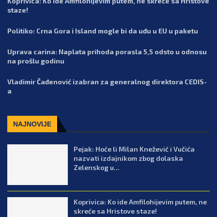
Koprivica: Ko ide Amfilohijevim putem, ne skreće sa Hristove
staze!
Politiko: Crna Gora i Island mogle bi da uđu u EU u paketu
Uprava carina: Naplata prihoda porasla 5,5 odsto u odnosu
na prošlu godinu
Vladimir Čađenović izabran za generalnog direktora CEDIS-
a
NAJNOVIJE
Pejak: Hoće li Milan Knežević i Vučića
nazvati izdajnikom zbog dolaska
Zelenskog u...
Koprivica: Ko ide Amfilohijevim putem, ne
skreće sa Hristove staze!