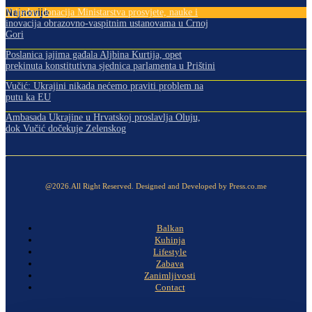
Najnovije
Vrijedna donacija Ministarstva prosvjete, nauke i
inovacija obrazovno-vaspitnim ustanovama u Crnoj
Gori
Poslanica jajima gađala Aljbina Kurtija, opet
prekinuta konstitutivna sjednica parlamenta u Prištini
Vučić: Ukrajini nikada nećemo praviti problem na
putu ka EU
Ambasada Ukrajine u Hrvatskoj proslavlja Oluju,
dok Vučić dočekuje Zelenskog
@2026.All Right Reserved. Designed and Developed by Press.co.me
Balkan
Kuhinja
Lifestyle
Zabava
Zanimljivosti
Contact