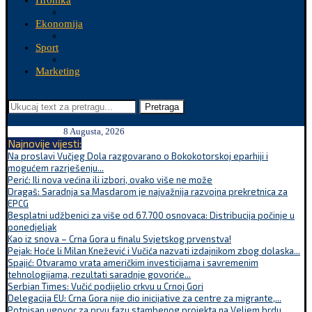
Hronika
Ekonomija
Sport
Marketing
Pretraga
8 Augusta, 2026
Najnovije vijesti:
Na proslavi Vučjeg Dola razgovarano o Bokokotorskoj eparhiji i
mogućem razrješenju...
Perić: Ili nova većina ili izbori, ovako više ne može
Dragaš: Saradnja sa Masdarom je najvažnija razvojna prekretnica za
EPCG
Besplatni udžbenici za više od 67.700 osnovaca: Distribucija počinje u
ponedjeljak
Kao iz snova – Crna Gora u finalu Svjetskog prvenstva!
Pejak: Hoće li Milan Knežević i Vučića nazvati izdajnikom zbog dolaska...
Spajić: Otvaramo vrata američkim investicijama i savremenim
tehnologijama, rezultati saradnje govoriće...
Serbian Times: Vučić podijelio crkvu u Crnoj Gori
Delegacija EU: Crna Gora nije dio inicijative za centre za migrante,...
Potpisan ugovor za prvu fazu stambenog projekta na Veljem brdu