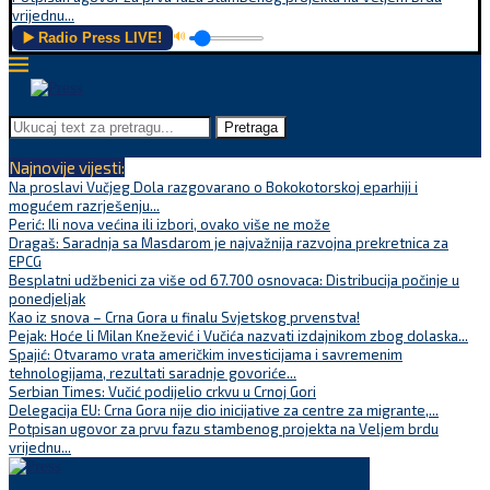
vrijednu...
▶️ Radio Press LIVE!
🔊
Pretraga
Najnovije vijesti:
Na proslavi Vučjeg Dola razgovarano o Bokokotorskoj eparhiji i
mogućem razrješenju...
Perić: Ili nova većina ili izbori, ovako više ne može
Dragaš: Saradnja sa Masdarom je najvažnija razvojna prekretnica za
EPCG
Besplatni udžbenici za više od 67.700 osnovaca: Distribucija počinje u
ponedjeljak
Kao iz snova – Crna Gora u finalu Svjetskog prvenstva!
Pejak: Hoće li Milan Knežević i Vučića nazvati izdajnikom zbog dolaska...
Spajić: Otvaramo vrata američkim investicijama i savremenim
tehnologijama, rezultati saradnje govoriće...
Serbian Times: Vučić podijelio crkvu u Crnoj Gori
Delegacija EU: Crna Gora nije dio inicijative za centre za migrante,...
Potpisan ugovor za prvu fazu stambenog projekta na Veljem brdu
vrijednu...