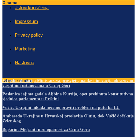
O nama
Uslovi korišćenja
Impressum
Privacy policy
Marketing
Naslovna
Izbor urednika
Vrijedna donacija Ministarstva prosvjete, nauke i inovacija obrazovno-
vaspitnim ustanovama u Crnoj Gori
Poslanica jajima gađala Aljbina Kurtija, opet prekinuta konstitutivna
sjednica parlamenta u Prištini
Vučić: Ukrajini nikada nećemo praviti problem na putu ka EU
Ambasada Ukrajine u Hrvatskoj proslavlja Oluju, dok Vučić dočekuje
Zelenskog
Bugarin: Migranti nisu opasnost za Crnu Goru