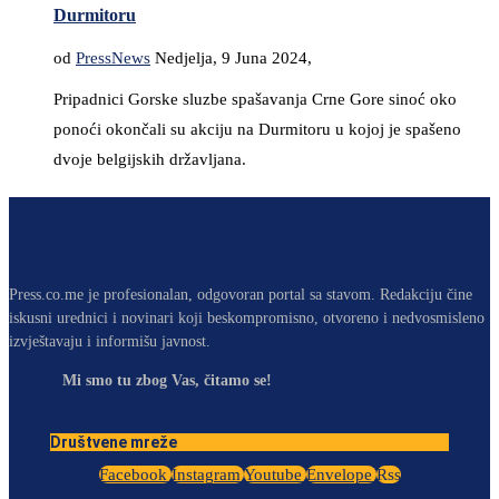
Durmitoru
od
PressNews
Nedjelja, 9 Juna 2024,
Pripadnici Gorske sluzbe spašavanja Crne Gore sinoć oko
ponoći okončali su akciju na Durmitoru u kojoj je spašeno
dvoje belgijskih državljana.
Press.co.me je profesionalan, odgovoran portal sa stavom. Redakciju čine
iskusni urednici i novinari koji beskompromisno, otvoreno i nedvosmisleno
izvještavaju i informišu javnost.
Mi smo tu zbog Vas, čitamo se!
Društvene mreže
Facebook
Instagram
Youtube
Envelope
Rss