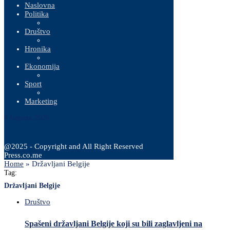
Naslovna
Politika
Društvo
Hronika
Ekonomija
Sport
Marketing
8 Augusta, 2026
@2025 - Copyright and All Right Reserved
Press.co.me
Home
»
Državljani Belgije
Tag:
Državljani Belgije
Društvo
Spašeni državljani Belgije koji su bili zaglavljeni na