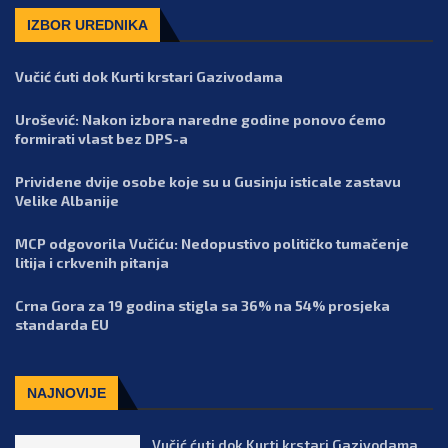
IZBOR UREDNIKA
Vučić ćuti dok Kurti krstari Gazivodama
Urošević: Nakon izbora naredne godine ponovo ćemo
formirati vlast bez DPS-a
Prividene dvije osobe koje su u Gusinju isticale zastavu
Velike Albanije
MCP odgovorila Vučiću: Nedopustivo političko tumačenje
litija i crkvenih pitanja
Crna Gora za 19 godina stigla sa 36% na 54% prosjeka
standarda EU
NAJNOVIJE
Vučić ćuti dok Kurti krstari Gazivodama