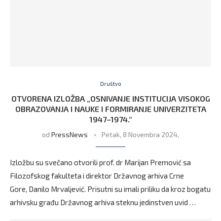
Društvo
OTVORENA IZLOŽBA „OSNIVANJE INSTITUCIJA VISOKOG
OBRAZOVANJA I NAUKE I FORMIRANJE UNIVERZITETA
1947–1974.“
od
PressNews
Petak, 8 Novembra 2024,
Izložbu su svečano otvorili prof. dr Marijan Premović sa
Filozofskog fakulteta i direktor Državnog arhiva Crne
Gore, Danilo Mrvaljević. Prisutni su imali priliku da kroz bogatu
arhivsku građu Državnog arhiva steknu jedinstven uvid …