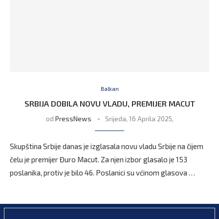
Balkan
SRBIJA DOBILA NOVU VLADU, PREMIJER MACUT
od
PressNews
Srijeda, 16 Aprila 2025,
Skupština Srbije danas je izglasala novu vladu Srbije na čijem
čelu je premijer Đuro Macut. Za njen izbor glasalo je 153
poslanika, protiv je bilo 46. Poslanici su vćinom glasova …