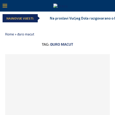
Na proslavi Vučjeg Dola razgovarano o B
NAJNOVIJE VIJESTI:
Home
»
đuro macut
TAG:
ĐURO MACUT