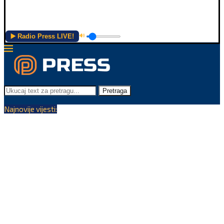
▶️ Radio Press LIVE!
🔊
Pretraga
Najnovije vijesti: