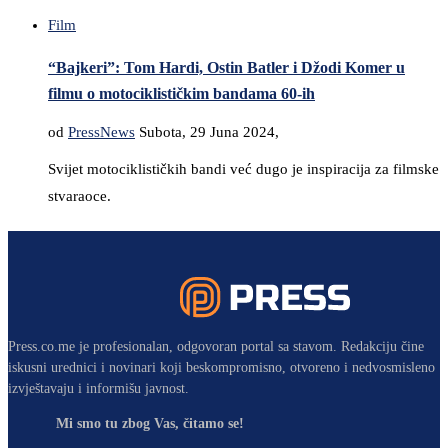
Film
“Bajkeri”: Tom Hardi, Ostin Batler i Džodi Komer u
filmu o motociklističkim bandama 60-ih
od
PressNews
Subota, 29 Juna 2024,
Svijet motociklističkih bandi već dugo je inspiracija za filmske
stvaraoce.
Press.co.me je profesionalan, odgovoran portal sa stavom. Redakciju čine
iskusni urednici i novinari koji beskompromisno, otvoreno i nedvosmisleno
izvještavaju i informišu javnost.
Mi smo tu zbog Vas, čitamo se!