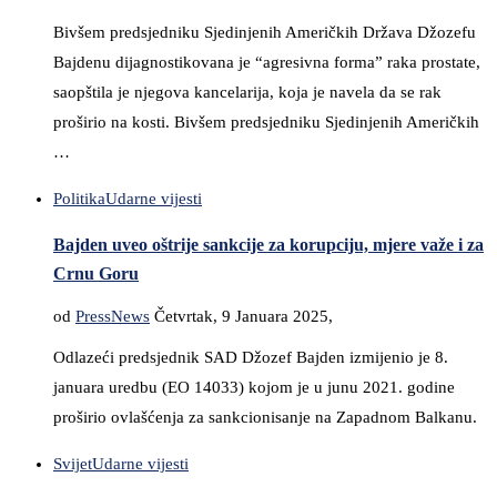
Bivšem predsjedniku Sjedinjenih Američkih Država Džozefu
Bajdenu dijagnostikovana je “agresivna forma” raka prostate,
saopštila je njegova kancelarija, koja je navela da se rak
proširio na kosti. Bivšem predsjedniku Sjedinjenih Američkih
…
Politika
Udarne vijesti
Bajden uveo oštrije sankcije za korupciju, mjere važe i za
Crnu Goru
od
PressNews
Četvrtak, 9 Januara 2025,
Odlazeći predsjednik SAD Džozef Bajden izmijenio je 8.
januara uredbu (EO 14033) kojom je u junu 2021. godine
proširio ovlašćenja za sankcionisanje na Zapadnom Balkanu.
Svijet
Udarne vijesti