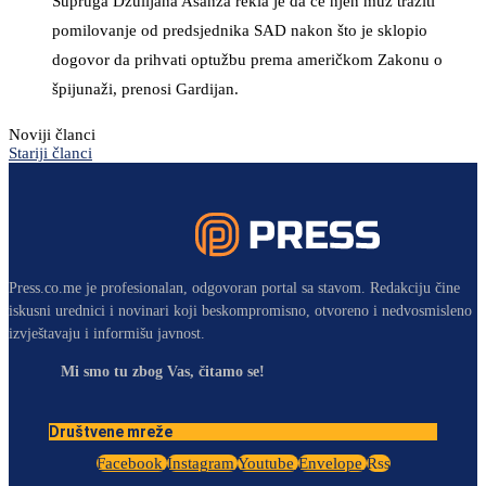
Supruga Džulijana Asanža rekla je da će njen muž tražiti
pomilovanje od predsjednika SAD nakon što je sklopio
dogovor da prihvati optužbu prema američkom Zakonu o
špijunaži, prenosi Gardijan.
Noviji članci
Stariji članci
Press.co.me je profesionalan, odgovoran portal sa stavom. Redakciju čine
iskusni urednici i novinari koji beskompromisno, otvoreno i nedvosmisleno
izvještavaju i informišu javnost.
Mi smo tu zbog Vas, čitamo se!
Društvene mreže
Facebook
Instagram
Youtube
Envelope
Rss