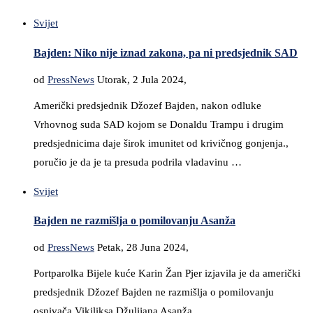
Svijet
Bajden: Niko nije iznad zakona, pa ni predsjednik SAD
od
PressNews
Utorak, 2 Jula 2024,
Američki predsjednik Džozef Bajden, nakon odluke
Vrhovnog suda SAD kojom se Donaldu Trampu i drugim
predsjednicima daje širok imunitet od krivičnog gonjenja.,
poručio je da je ta presuda podrila vladavinu …
Svijet
Bajden ne razmišlja o pomilovanju Asanža
od
PressNews
Petak, 28 Juna 2024,
Portparolka Bijele kuće Karin Žan Pjer izjavila je da američki
predsjednik Džozef Bajden ne razmišlja o pomilovanju
osnivača Vikiliksa Džulijana Asanža