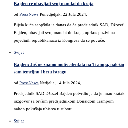
Bajden će obavljati svoj mandat do kraja
od
PressNews
Ponedjeljak, 22 Jula 2024,
Bijela kuća saopštila je danas da će predsjednik SAD, Džozef
Bajden, obavljati svoj mandat do kraja, uprkos pozivima
pojedinih republikanaca iz Kongresa da se povuče.
Svijet
Bajden: Još ne znamo motiv atentata na Trampa, naložio
sam temeljnu i brzu istragu
od
PressNews
Nedjelja, 14 Jula 2024,
Predsjednik SAD Džozef Bajden potvrdio je da je imao kratak
razgovor sa bivšim predsjednikom Donaldom Trampom
nakon pokušaja ubistva u subotu.
Svijet