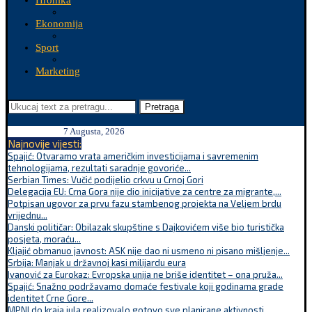
Hronika
Ekonomija
Sport
Marketing
Pretraga
7 Augusta, 2026
Najnovije vijesti:
Spajić: Otvaramo vrata američkim investicijama i savremenim
tehnologijama, rezultati saradnje govoriće...
Serbian Times: Vučić podijelio crkvu u Crnoj Gori
Delegacija EU: Crna Gora nije dio inicijative za centre za migrante,...
Potpisan ugovor za prvu fazu stambenog projekta na Veljem brdu
vrijednu...
Danski političar: Obilazak skupštine s Dajkovićem više bio turistička
posjeta, moraću...
Kljajić obmanuo javnost: ASK nije dao ni usmeno ni pisano mišljenje...
Srbija: Manjak u državnoj kasi milijardu eura
Ivanović za Eurokaz: Evropska unija ne briše identitet – ona pruža...
Spajić: Snažno podržavamo domaće festivale koji godinama grade
identitet Crne Gore...
MPNI do kraja jula realizovalo gotovo sve planirane aktivnosti