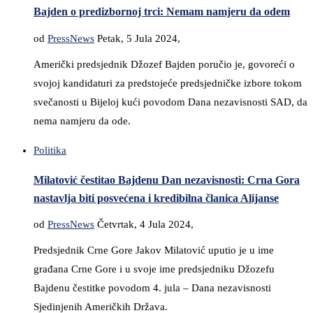
Bajden o predizbornoj trci: Nemam namjeru da odem
od
PressNews
Petak, 5 Jula 2024,
Američki predsjednik Džozef Bajden poručio je, govoreći o
svojoj kandidaturi za predstojeće predsjedničke izbore tokom
svečanosti u Bijeloj kući povodom Dana nezavisnosti SAD, da
nema namjeru da ode.
Politika
Milatović čestitao Bajdenu Dan nezavisnosti: Crna Gora
nastavlja biti posvećena i kredibilna članica Alijanse
od
PressNews
Četvrtak, 4 Jula 2024,
Predsjednik Crne Gore Jakov Milatović uputio je u ime
građana Crne Gore i u svoje ime predsjedniku Džozefu
Bajdenu čestitke povodom 4. jula – Dana nezavisnosti
Sjedinjenih Američkih Država.