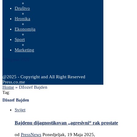
Društvo
Hronika
Ekonomija
Sport
Marketing
7 Augusta, 2026
@2025 - Copyright and All Right Reserved
Press.co.me
Home
»
Džozef Bajden
Tag:
Džozef Bajden
Svijet
Bajdenu dijagnostikovan „agresivni“ rak prostate
od
PressNews
Ponedjeljak, 19 Maja 2025,