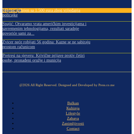
Najnovije
Njemac kažnjen sa 1.500 eura zbog vrijeđanja
policajke
Spajić: Otvaramo vrata američkim investicijama i
savremenim tehnologijama, rezultati saradnje
govoriće sami za...
Zvicer neće robijati 56 godina: Kazne se ne sabiraju
prostom računicom
Pretresi na sjeveru: Krivične prijave protiv četiri
osobe, pronađeni oružje i municija
@2026.All Right Reserved. Designed and Developed by Press.co.me
Balkan
Kuhinja
Lifestyle
Zabava
Zanimljivosti
Contact