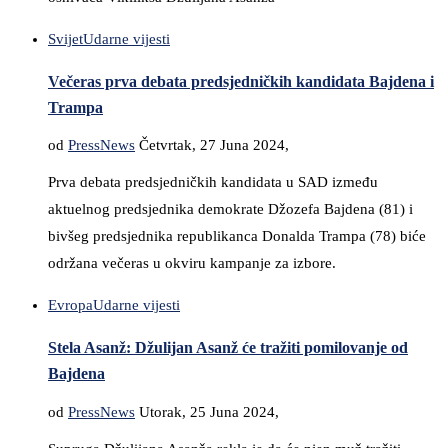
Svijet
Udarne vijesti
Večeras prva debata predsjedničkih kandidata Bajdena i
Trampa
od
PressNews
Četvrtak, 27 Juna 2024,
Prva debata predsjedničkih kandidata u SAD između
aktuelnog predsjednika demokrate Džozefa Bajdena (81) i
bivšeg predsjednika republikanca Donalda Trampa (78) biće
održana večeras u okviru kampanje za izbore.
Evropa
Udarne vijesti
Stela Asanž: Džulijan Asanž će tražiti pomilovanje od
Bajdena
od
PressNews
Utorak, 25 Juna 2024,