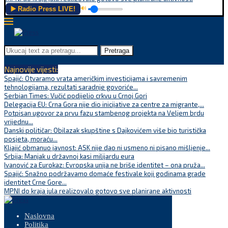
▶️ Radio Press LIVE!
🔊
Pretraga
Najnovije vijesti:
Spajić: Otvaramo vrata američkim investicijama i savremenim
tehnologijama, rezultati saradnje govoriće...
Serbian Times: Vučić podijelio crkvu u Crnoj Gori
Delegacija EU: Crna Gora nije dio inicijative za centre za migrante,...
Potpisan ugovor za prvu fazu stambenog projekta na Veljem brdu
vrijednu...
Danski političar: Obilazak skupštine s Dajkovićem više bio turistička
posjeta, moraću...
Kljajić obmanuo javnost: ASK nije dao ni usmeno ni pisano mišljenje...
Srbija: Manjak u državnoj kasi milijardu eura
Ivanović za Eurokaz: Evropska unija ne briše identitet – ona pruža...
Spajić: Snažno podržavamo domaće festivale koji godinama grade
identitet Crne Gore...
MPNI do kraja jula realizovalo gotovo sve planirane aktivnosti
Naslovna
Politika