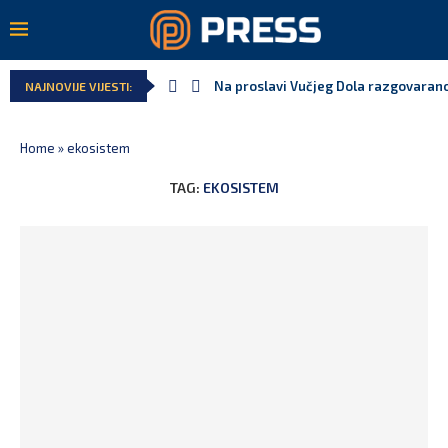
Na proslavi Vučjeg Dola razgovarano
NAJNOVIJE VIJESTI:
Home
»
ekosistem
TAG:
EKOSISTEM