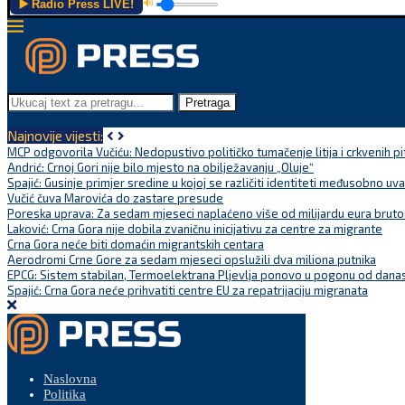
▶️ Radio Press LIVE!
🔊
Pretraga
Najnovije vijesti:
MCP odgovorila Vučiću: Nedopustivo političko tumačenje litija i crkvenih pi
Andrić: Crnoj Gori nije bilo mjesto na obilježavanju „Oluje“
Spajić: Gusinje primjer sredine u kojoj se različiti identiteti međusobno uva
Vučić čuva Marovića do zastare presude
Poreska uprava: Za sedam mjeseci naplaćeno više od milijardu eura bruto.
Laković: Crna Gora nije dobila zvaničnu inicijativu za centre za migrante
Crna Gora neće biti domaćin migrantskih centara
Aerodromi Crne Gore za sedam mjeseci opslužili dva miliona putnika
EPCG: Sistem stabilan, Termoelektrana Pljevlja ponovo u pogonu od dana
Spajić: Crna Gora neće prihvatiti centre EU za repatrijaciju migranata
Naslovna
Politika