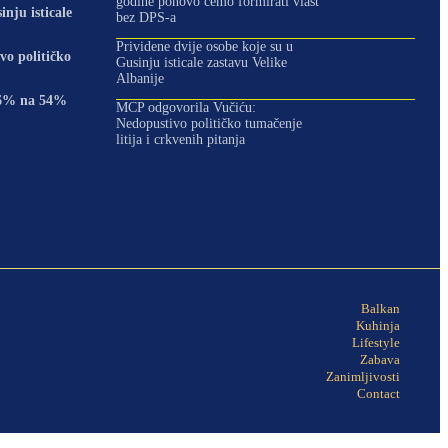
godine ponovo ćemo formirati vlast
inju isticale
bez DPS-a
Prividene dvije osobe koje su u
o političko
Gusinju isticale zastavu Velike
Albanije
 36% na 54%
MCP odgovorila Vučiću:
Nedopustivo političko tumačenje
litija i crkvenih pitanja
Balkan
Kuhinja
Lifestyle
Zabava
Zanimljivosti
Contact