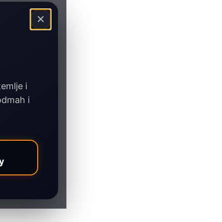
×
zemlje i
 odmah i
y