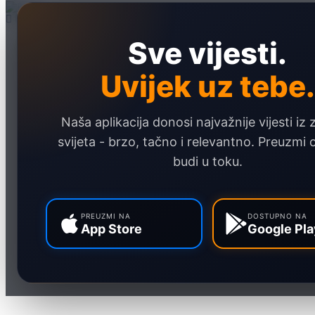
Sve vijesti.
Naslovna
Politika
Uvijek uz tebe.
Društvo
Hronika
Naša aplikacija donosi najvažnije vijesti iz 
Ekonomija
svijeta - brzo, tačno i relevantno. Preuzmi
Sport
budi u toku.
Marketing
PREUZMI NA
DOSTUPNO NA
App Store
Google Pla