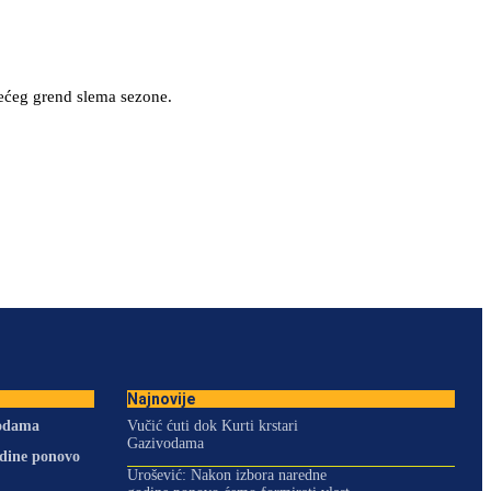
rećeg grend slema sezone.
Najnovije
vodama
Vučić ćuti dok Kurti krstari
Gazivodama
odine ponovo
Urošević: Nakon izbora naredne