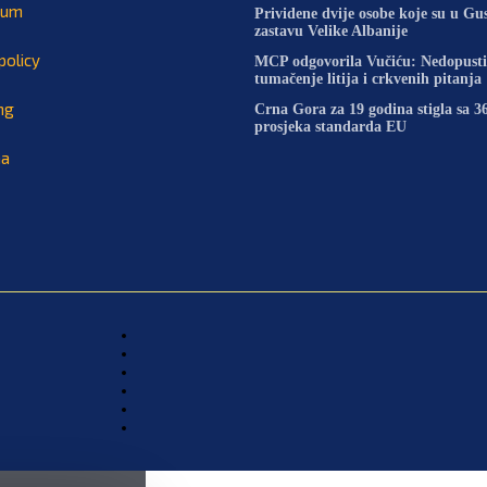
sum
Prividene dvije osobe koje su u Gus
zastavu Velike Albanije
policy
MCP odgovorila Vučiću: Nedopustiv
tumačenje litija i crkvenih pitanja
ng
Crna Gora za 19 godina stigla sa
prosjeka standarda EU
na