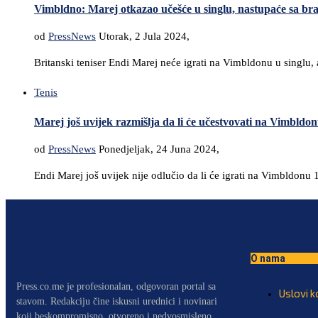
Vimbldno: Marej otkazao učešće u singlu, nastupaće sa br
od
PressNews
Utorak, 2 Jula 2024,
Britanski teniser Endi Marej neće igrati na Vimbldonu u singlu,
Tenis
Marej još uvijek razmišlja da li će učestvovati na Vimbldo
od
PressNews
Ponedjeljak, 24 Juna 2024,
Endi Marej još uvijek nije odlučio da li će igrati na Vimbldonu 1
O nama
Press.co.me je profesionalan, odgovoran portal sa
Uslovi k
stavom. Redakciju čine iskusni urednici i novinari
koji beskompromisno, otvoreno i nedvosmisleno