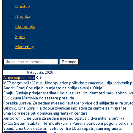
Društvo
Hronika
Ekonomija
Sport
Marketing
Pretraga
6 Augusta, 2026
Najnovije vijesti:
MCP odgovorila Vučiću: Nedopustivo političko tumačenje litija i crkvenih p
Andrić: Crnoj Gori nije bilo mjesto na obilježavanju „Oluje“
Spajić: Gusinje primjer sredine u kojoj se različiti identiteti međusobno uva
Vučić čuva Marovića do zastare presude
Poreska uprava: Za sedam mjeseci naplaćeno više od milijardu eura bruto.
Laković: Crna Gora nije dobila zvaničnu inicijativu za centre za migrante
Crna Gora neće biti domaćin migrantskih centara
Aerodromi Crne Gore za sedam mjeseci opslužili dva miliona putnika
EPCG: Sistem stabilan, Termoelektrana Pljevlja ponovo u pogonu od dana
Spajić: Crna Gora neće prihvatiti centre EU za repatrijaciju migranata