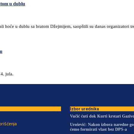
atom u dublu
 ali hoće u dublu sa bratom Džejmijem, saopštili su danas organizatori t
nu
4. jula.
Izbor urednika
Vučić ćuti dok Kurti krstari Gazi
orišćenja
Urošević: Nakon izbora naredne g
ćemo formirati vlast bez DPS-a