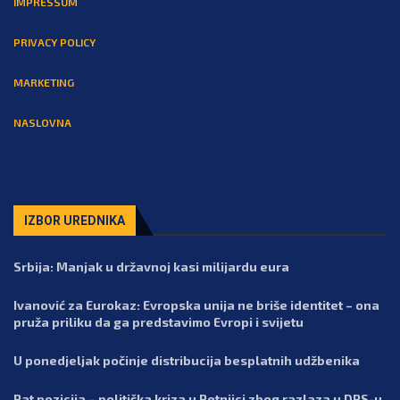
IMPRESSUM
PRIVACY POLICY
MARKETING
NASLOVNA
IZBOR UREDNIKA
Srbija: Manjak u državnoj kasi milijardu eura
Ivanović za Eurokaz: Evropska unija ne briše identitet – ona
pruža priliku da ga predstavimo Evropi i svijetu
U ponedjeljak počinje distribucija besplatnih udžbenika
Pat pozicija – politička kriza u Petnjici zbog razlaza u DPS-u