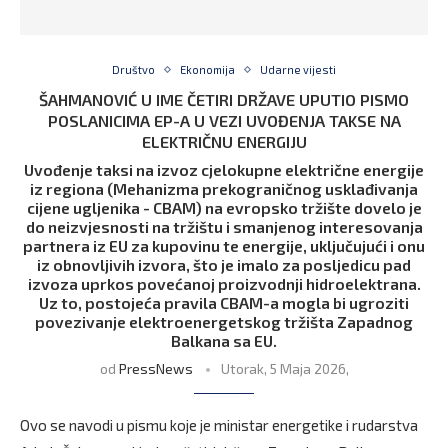
Društvo
Ekonomija
Udarne vijesti
ŠAHMANOVIĆ U IME ČETIRI DRŽAVE UPUTIO PISMO
POSLANICIMA EP-A U VEZI UVOĐENJA TAKSE NA
ELEKTRIČNU ENERGIJU
Uvođenje taksi na izvoz cjelokupne električne energije
iz regiona (Mehanizma prekograničnog usklađivanja
cijene ugljenika - CBAM) na evropsko tržište dovelo je
do neizvjesnosti na tržištu i smanjenog interesovanja
partnera iz EU za kupovinu te energije, uključujući i onu
iz obnovljivih izvora, što je imalo za posljedicu pad
izvoza uprkos povećanoj proizvodnji hidroelektrana.
Uz to, postojeća pravila CBAM-a mogla bi ugroziti
povezivanje elektroenergetskog tržišta Zapadnog
Balkana sa EU.
od
PressNews
Utorak, 5 Maja 2026,
Ovo se navodi u pismu koje je ministar energetike i rudarstva