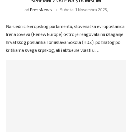
SPREMNI ZNATE NA ŠTA MISLIM
od
PressNews
Subota, 1 Novembra 2025,
Na sjednici Evropskog parlamenta, slovenačka evroposlanica
Irena Joveva (Renew Europe) oštro je reagovala na izlaganje
hrvatskog poslanika Tomislava Sokola (HDZ), poznatog po
kritikama svega srpskog, ali i aktuelne vlasti u …