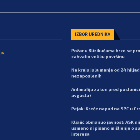
IZBOR UREDNIKA
Požar u Blizikućama brzo se pro
JA
zahvatio veliku površinu
Na kraju jula manje od 24 hilja
nezaposlenih
Antimafija zakon pred poslanic
avgusta?
Pejak: Kreće napad na SPC u Cr
Kljajić obmanuo javnost: ASK nij
usmeno ni pisano mišljenje o s
interesa