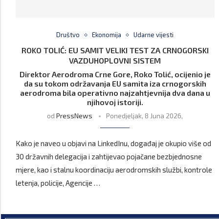
Društvo
Ekonomija
Udarne vijesti
ROKO TOLIĆ: EU SAMIT VELIKI TEST ZA CRNOGORSKI
VAZDUHOPLOVNI SISTEM
Direktor Aerodroma Crne Gore, Roko Tolić, ocijenio je
da su tokom održavanja EU samita iza crnogorskih
aerodroma bila operativno najzahtjevnija dva dana u
njihovoj istoriji.
od
PressNews
Ponedjeljak, 8 Juna 2026,
Kako je naveo u objavi na LinkedInu, događaj je okupio više od
30 državnih delegacija i zahtijevao pojačane bezbjednosne
mjere, kao i stalnu koordinaciju aerodromskih službi, kontrole
letenja, policije, Agencije …