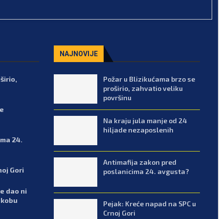
NAJNOVIJE
širio,
Požar u Blizikućama brzo se
proširio, zahvatio veliku
površinu
de
Na kraju jula manje od 24
hiljade nezaposlenih
ima 24.
Antimafija zakon pred
noj Gori
poslanicima 24. avgusta?
e dao ni
ukobu
Pejak: Kreće napad na SPC u
Crnoj Gori