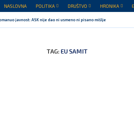
NASLOVNA
POLITIKA
DRUŠTVO
HRONIKA
obmanuo javnost: ASK nije dao ni usmeno ni pisano mišljenje...
TAG:
EU SAMIT