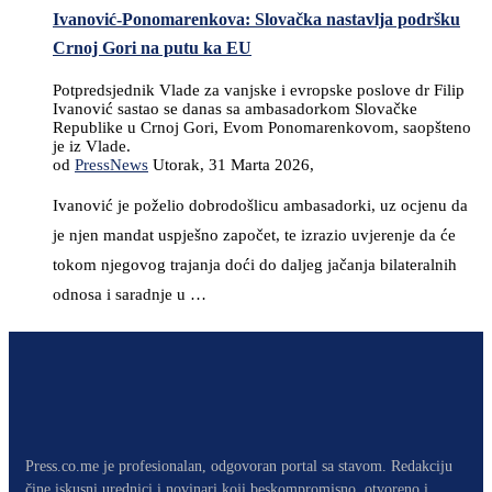
Ivanović-Ponomarenkova: Slovačka nastavlja podršku
Crnoj Gori na putu ka EU
Potpredsjednik Vlade za vanjske i evropske poslove dr Filip
Ivanović sastao se danas sa ambasadorkom Slovačke
Republike u Crnoj Gori, Evom Ponomarenkovom, saopšteno
je iz Vlade.
od
PressNews
Utorak, 31 Marta 2026,
Ivanović je poželio dobrodošlicu ambasadorki, uz ocjenu da
je njen mandat uspješno započet, te izrazio uvjerenje da će
tokom njegovog trajanja doći do daljeg jačanja bilateralnih
odnosa i saradnje u …
Press.co.me je profesionalan, odgovoran portal sa stavom. Redakciju
čine iskusni urednici i novinari koji beskompromisno, otvoreno i