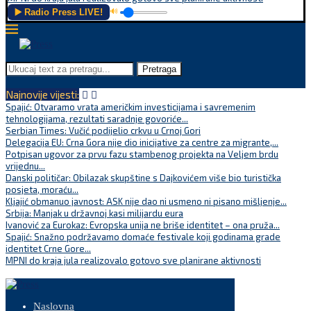
▶️ Radio Press LIVE!
🔊
Pretraga
Najnovije vijesti:
Spajić: Otvaramo vrata američkim investicijama i savremenim
tehnologijama, rezultati saradnje govoriće...
Serbian Times: Vučić podijelio crkvu u Crnoj Gori
Delegacija EU: Crna Gora nije dio inicijative za centre za migrante,...
Potpisan ugovor za prvu fazu stambenog projekta na Veljem brdu
vrijednu...
Danski političar: Obilazak skupštine s Dajkovićem više bio turistička
posjeta, moraću...
Kljajić obmanuo javnost: ASK nije dao ni usmeno ni pisano mišljenje...
Srbija: Manjak u državnoj kasi milijardu eura
Ivanović za Eurokaz: Evropska unija ne briše identitet – ona pruža...
Spajić: Snažno podržavamo domaće festivale koji godinama grade
identitet Crne Gore...
MPNI do kraja jula realizovalo gotovo sve planirane aktivnosti
Naslovna