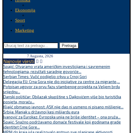
Hronika
Ekonomija
Sport
Marketing
Pretraga
7 Augusta, 2026
Najnovije vijesti:
Spajić: Otvaramo vrata američkim investicijama i savremenim
tehnologijama, rezultati saradnje govoriće...
Serbian Times: Vučić podijelio crkvu u Crnoj Gori
Delegacija EU: Crna Gora nije dio inicijative za centre za migrante,...
Potpisan ugovor za prvu fazu stambenog projekta na Veljem brdu
vrijednu...
Danski političar: Obilazak skupštine s Dajkovićem više bio turistička
posjeta, moraću...
Kljajić obmanuo javnost: ASK nije dao ni usmeno ni pisano mišljenje...
Srbija: Manjak u državnoj kasi milijardu eura
Ivanović za Eurokaz: Evropska unija ne briše identitet – ona pruža...
Spajić: Snažno podržavamo domaće festivale koji godinama grade
identitet Crne Gore...
MPNI do kraja jula realizovalo gotovo sve planirane aktivnosti