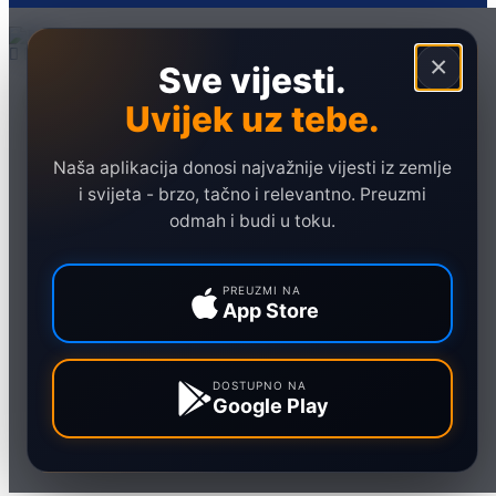
×
Sve vijesti.
Naslovna
Uvijek uz tebe.
Politika
Društvo
Naša aplikacija donosi najvažnije vijesti iz zemlje
Hronika
i svijeta - brzo, tačno i relevantno. Preuzmi
odmah i budi u toku.
Ekonomija
Sport
PREUZMI NA
Marketing
App Store
DOSTUPNO NA
Google Play