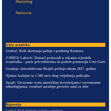
Marketing
Naslovna
Izbor urednika
Grubač: Krik skretanja pažnje s predatog Kosmeta
(VIDEO) Laković: Domaći proizvodi u rukama svjetskih
zvaničnika – poziv privrednicima da podrže promociju Crne Gore
Gradnja vjetroelektrane Brajići počinje tokom 2027. godine
Njemac kažnjen sa 1.500 eura zbog vrijeđanja policajke
Spajić: Otvaramo vrata američkim investicijama i savremenim
tehnologijama, rezultati saradnje govoriće sami za sebe
Najnovije
Grubač: Krik skretanja pažnje s predatog