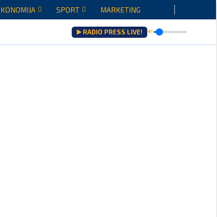
EKONOMIJA
SPORT
MARKETING
▶️ RADIO PRESS LIVE!
🔊
ju...