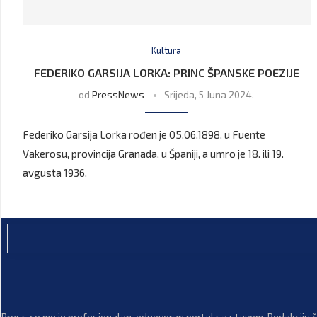
Kultura
FEDERIKO GARSIJA LORKA: PRINC ŠPANSKE POEZIJE
od
PressNews
Srijeda, 5 Juna 2024,
Federiko Garsija Lorka rođen je 05.06.1898. u Fuente
Vakerosu, provincija Granada, u Španiji, a umro je 18. ili 19.
avgusta 1936.
Press.co.me je profesionalan, odgovoran portal sa stavom. Redakciju či