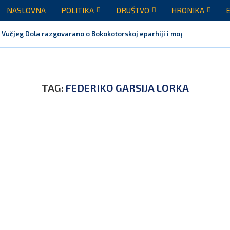
NASLOVNA
POLITIKA
DRUŠTVO
HRONIKA
 Vučjeg Dola razgovarano o Bokokotorskoj eparhiji i mogućem razrješen
TAG:
FEDERIKO GARSIJA LORKA