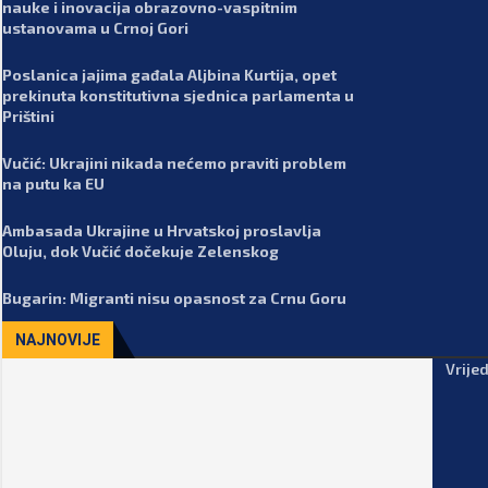
nauke i inovacija obrazovno-vaspitnim
ustanovama u Crnoj Gori
Poslanica jajima gađala Aljbina Kurtija, opet
prekinuta konstitutivna sjednica parlamenta u
Prištini
Vučić: Ukrajini nikada nećemo praviti problem
na putu ka EU
Ambasada Ukrajine u Hrvatskoj proslavlja
Oluju, dok Vučić dočekuje Zelenskog
Bugarin: Migranti nisu opasnost za Crnu Goru
NAJNOVIJE
Vrije