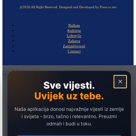
@2026.All Right Reserved. Designed and Developed by Press.co.me
Balkan
Kuhinja
Lifestyle
Zabava
Zanimljivosti
Contact
×
Sve vijesti.
Naslovna
Uvijek uz tebe.
Politika
Društvo
Naša aplikacija donosi najvažnije vijesti iz zemlje
Hronika
i svijeta - brzo, tačno i relevantno. Preuzmi
odmah i budi u toku.
Ekonomija
Sport