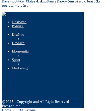
Danski političar: Obilazak skupštine s Dajkovićem više bio turistička
K
posjeta, moraću...
Naslovna
Politika
Društvo
Hronika
Ekonomija
Sport
Marketing
6 Augusta, 2026
@2025 - Copyright and All Right Reserved
Press.co.me
Home
»
FIBA Evropa