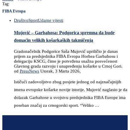
Tag:
FIBA Evropa
Društvo
Sport
Udarne vijesti
Mujović – Garbahosa: Podgorica spremna da bude
domaćin velikih košarkaških takmičenja
Gradonačelnik Podgorice Saša Mujović upriličio je danas
prijem za predsjednika FIBA Evropa Horhea Garbahosu i
delegaciju KSCG, čime je potvrđena snažna posvećenost
Glavnog grada razvoju i unapređenju košarke u Crnoj Gori.
od
PressNews
Utorak, 3 Marta 2026,
Ističući zadovoljstvo zbog posjete jednog od najznačajnijih
imena evropske košarke novije istorije, Mujović naglasio je da
dolazak Garbahose u svojstvu predsjednika FIBA Europe ima
poseban značaj za crnogorski sport. “Veliko …