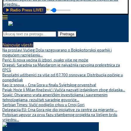
vrijednu...
▶️ Radio Press LIVE!
🔊
Pretraga
Najnovije vijesti:
Na proslavi Vučjeg Dola razgovarano o Bokokotorskoj eparhiji i
mogućem razrješenju...
Perić: Ili nova većina ili izbori, ovako više ne može
Dragaš: Saradnja sa Masdarom je najvažnija razvojna prekretnica za
EPCG
Besplatni udžbenici za više od 67.700 osnovaca: Distribucija počinje u
ponedjeljak
Kao iz snova – Crna Gora u finalu Svjetskog prvenstva!
Pejak: Hoće li Milan Knežević i Vučića nazvati izdajnikom zbog dolaska...
Spajić: Otvaramo vrata američkim investicijama i savremenim
tehnologijama, rezultati saradnje govoriće...
Serbian Times: Vučić podijelio crkvu u Crnoj Gori
Delegacija EU: Crna Gora nije dio inicijative za centre za migrante,...
Potpisan ugovor za prvu fazu stambenog projekta na Veljem brdu
vrijednu...