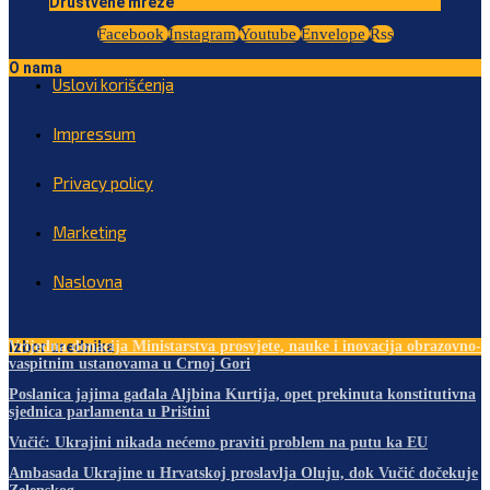
Društvene mreže
Facebook
Instagram
Youtube
Envelope
Rss
O nama
Uslovi korišćenja
Impressum
Privacy policy
Marketing
Naslovna
Izbor urednika
Vrijedna donacija Ministarstva prosvjete, nauke i inovacija obrazovno-
vaspitnim ustanovama u Crnoj Gori
Poslanica jajima gađala Aljbina Kurtija, opet prekinuta konstitutivna
sjednica parlamenta u Prištini
Vučić: Ukrajini nikada nećemo praviti problem na putu ka EU
Ambasada Ukrajine u Hrvatskoj proslavlja Oluju, dok Vučić dočekuje