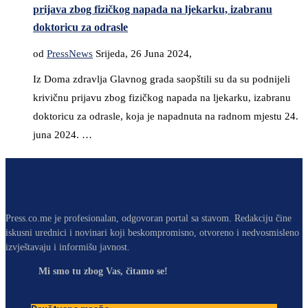
prijava zbog fizičkog napada na ljekarku, izabranu
doktoricu za odrasle
od
PressNews
Srijeda, 26 Juna 2024,
Iz Doma zdravlja Glavnog grada saopštili su da su podnijeli
krivičnu prijavu zbog fizičkog napada na ljekarku, izabranu
doktoricu za odrasle, koja je napadnuta na radnom mjestu 24.
juna 2024. …
Press.co.me je profesionalan, odgovoran portal sa stavom. Redakciju čine
iskusni urednici i novinari koji beskompromisno, otvoreno i nedvosmisleno
izvještavaju i informišu javnost.
Mi smo tu zbog Vas, čitamo se!