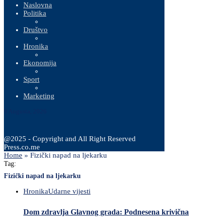
Naslovna
Politika
Društvo
Hronika
Ekonomija
Sport
Marketing
9 Augusta, 2026
@2025 - Copyright and All Right Reserved
Press.co.me
Home
»
Fizički napad na ljekarku
Tag:
Fizički napad na ljekarku
Hronika
Udarne vijesti
Dom zdravlja Glavnog grada: Podnesena krivična