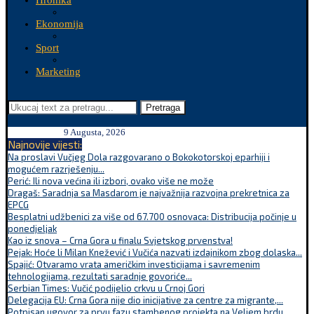
Hronika
Ekonomija
Sport
Marketing
Pretraga
9 Augusta, 2026
Najnovije vijesti:
Na proslavi Vučjeg Dola razgovarano o Bokokotorskoj eparhiji i
mogućem razrješenju...
Perić: Ili nova većina ili izbori, ovako više ne može
Dragaš: Saradnja sa Masdarom je najvažnija razvojna prekretnica za
EPCG
Besplatni udžbenici za više od 67.700 osnovaca: Distribucija počinje u
ponedjeljak
Kao iz snova – Crna Gora u finalu Svjetskog prvenstva!
Pejak: Hoće li Milan Knežević i Vučića nazvati izdajnikom zbog dolaska...
Spajić: Otvaramo vrata američkim investicijama i savremenim
tehnologijama, rezultati saradnje govoriće...
Serbian Times: Vučić podijelio crkvu u Crnoj Gori
Delegacija EU: Crna Gora nije dio inicijative za centre za migrante,...
Potpisan ugovor za prvu fazu stambenog projekta na Veljem brdu