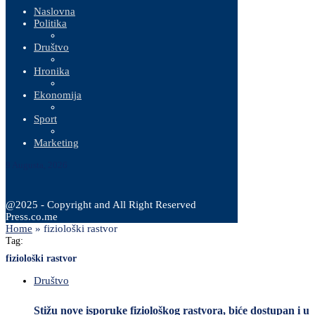
Naslovna
Politika
Društvo
Hronika
Ekonomija
Sport
Marketing
9 Augusta, 2026
@2025 - Copyright and All Right Reserved
Press.co.me
Home
»
fiziološki rastvor
Tag:
fiziološki rastvor
Društvo
Stižu nove isporuke fiziološkog rastvora, biće dostupan i u