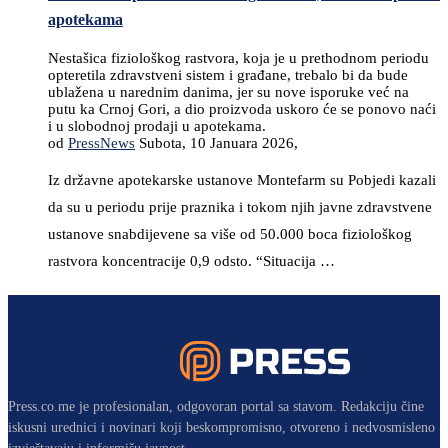
apotekama
Nestašica fiziološkog rastvora, koja je u prethodnom periodu
opteretila zdravstveni sistem i građane, trebalo bi da bude
ublažena u narednim danima, jer su nove isporuke već na
putu ka Crnoj Gori, a dio proizvoda uskoro će se ponovo naći
i u slobodnoj prodaji u apotekama.
od
PressNews
Subota, 10 Januara 2026,
Iz državne apotekarske ustanove Montefarm su Pobjedi kazali
da su u periodu prije praznika i tokom njih javne zdravstvene
ustanove snabdijevene sa više od 50.000 boca fiziološkog
rastvora koncentracije 0,9 odsto. “Situacija …
Press.co.me je profesionalan, odgovoran portal sa stavom. Redakciju čine
iskusni urednici i novinari koji beskompromisno, otvoreno i nedvosmisleno