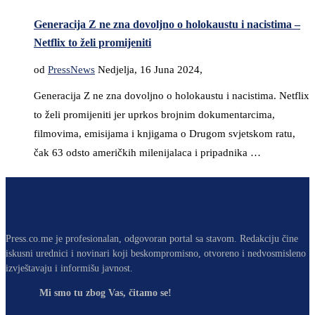
Generacija Z ne zna dovoljno o holokaustu i nacistima –
Netflix to želi promijeniti
od
PressNews
Nedjelja, 16 Juna 2024,
Generacija Z ne zna dovoljno o holokaustu i nacistima. Netflix
to želi promijeniti jer uprkos brojnim dokumentarcima,
filmovima, emisijama i knjigama o Drugom svjetskom ratu,
čak 63 odsto američkih milenijalaca i pripadnika …
Press.co.me je profesionalan, odgovoran portal sa stavom. Redakciju čine
iskusni urednici i novinari koji beskompromisno, otvoreno i nedvosmisleno
izvještavaju i informišu javnost.
Mi smo tu zbog Vas, čitamo se!