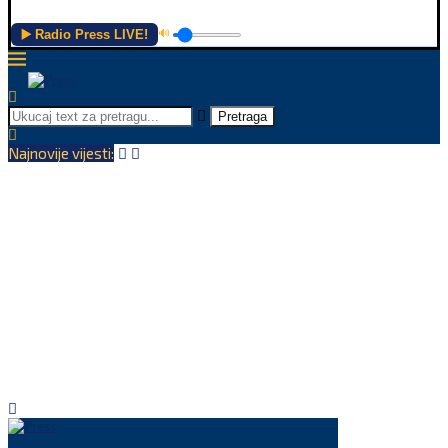
▶️ Radio Press LIVE!
🔊
Pretraga
Najnovije vijesti: