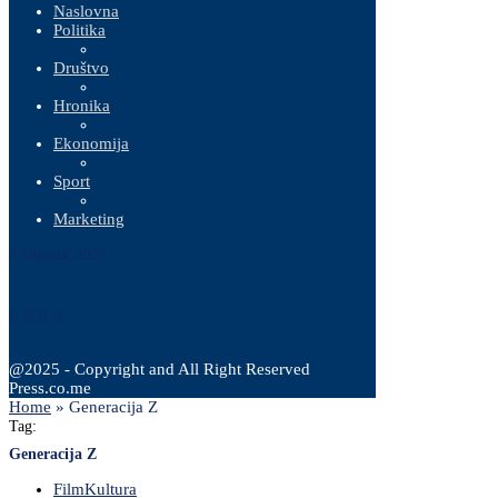
Naslovna
Politika
Društvo
Hronika
Ekonomija
Sport
Marketing
9 Augusta, 2026
@2025 - Copyright and All Right Reserved
Press.co.me
Home
»
Generacija Z
Tag:
Generacija Z
Film
Kultura