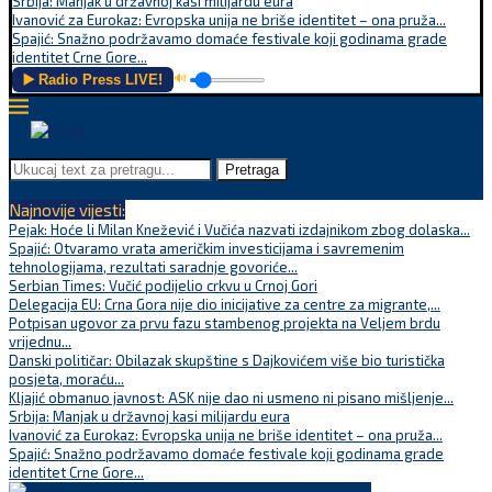
Srbija: Manjak u državnoj kasi milijardu eura
Ivanović za Eurokaz: Evropska unija ne briše identitet – ona pruža...
Spajić: Snažno podržavamo domaće festivale koji godinama grade
identitet Crne Gore...
▶️ Radio Press LIVE!
🔊
Pretraga
Najnovije vijesti:
Pejak: Hoće li Milan Knežević i Vučića nazvati izdajnikom zbog dolaska...
Spajić: Otvaramo vrata američkim investicijama i savremenim
tehnologijama, rezultati saradnje govoriće...
Serbian Times: Vučić podijelio crkvu u Crnoj Gori
Delegacija EU: Crna Gora nije dio inicijative za centre za migrante,...
Potpisan ugovor za prvu fazu stambenog projekta na Veljem brdu
vrijednu...
Danski političar: Obilazak skupštine s Dajkovićem više bio turistička
posjeta, moraću...
Kljajić obmanuo javnost: ASK nije dao ni usmeno ni pisano mišljenje...
Srbija: Manjak u državnoj kasi milijardu eura
Ivanović za Eurokaz: Evropska unija ne briše identitet – ona pruža...
Spajić: Snažno podržavamo domaće festivale koji godinama grade
identitet Crne Gore...