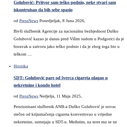
Golubović: Pritvor sam teško podnio, neke stvari sam
iskontruisao da bih sebe spasio
od
PressNews
Ponedjeljak, 8 Juna 2026,
Bivši službenik Agencije za nacionalnu bezbjednost Duško
Golubović kazao je danas pred Višim sudom u Podgorici da je
boravak u zatvoru jako teško podnio i da je zbog toga bio u
teškom …
Hronika
SDT: Golubović pare od šverca cigareta ulagao u
nekretnine i kondo hotel
od
PressNews
Nedjelja, 11 Maja 2025,
Penzionisani službenik ANB-a Duško Golubović je novac
stečen od krijumačenja cigareta konvertovao u vrijedne
nekretnine, sumnjaju u SDT-u. Međutim, na teret mu se ne