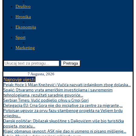
Društvo
Hronika
Ekonomija
Sport
Marketing
Pretraga
7 Augusta, 2026
Najnovije vijesti:
Pejak: Hoće li Milan Knežević i Vučića nazvati izdajnikom zbog dolaska...
Spajić: Otvaramo vrata američkim investicijama i savremenim
tehnologijama, rezultati saradnje govoriće...
Serbian Times: Vučić podijelio crkvu u Crnoj Gori
Delegacija EU: Crna Gora nije dio inicijative za centre za migrante,...
Potpisan ugovor za prvu fazu stambenog projekta na Veljem brdu
vrijednu...
Danski političar: Obilazak skupštine s Dajkovićem više bio turistička
posjeta, moraću...
Kljajić obmanuo javnost: ASK nije dao ni usmeno ni pisano mišljenje...