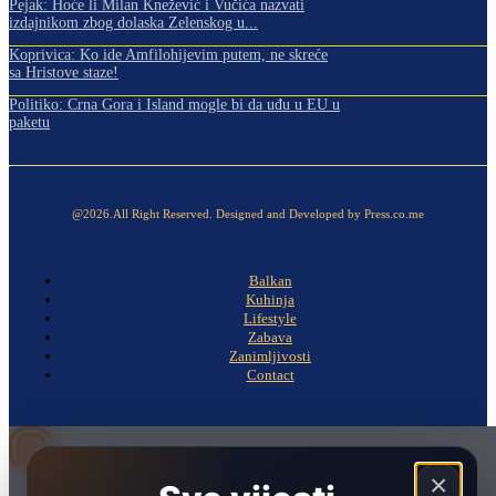
Pejak: Hoće li Milan Knežević i Vučića nazvati
izdajnikom zbog dolaska Zelenskog u...
Koprivica: Ko ide Amfilohijevim putem, ne skreće
sa Hristove staze!
Politiko: Crna Gora i Island mogle bi da uđu u EU u
paketu
@2026.All Right Reserved. Designed and Developed by Press.co.me
Balkan
Kuhinja
Lifestyle
Zabava
Zanimljivosti
Contact
×