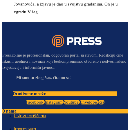
Jovanovića, a izjavu je dao u svojstvu građanina. On je u
zgradu Višeg …
Press.co.me je profesionalan, odgovoran portal sa stavom. Redakciju čine
iskusni urednici i novinari koji beskompromisno, otvoreno i nedvosmisleno
izvještavaju i informišu javnost.
Mi smo tu zbog Vas, čitamo se!
Društvene mreže
Facebook
Instagram
Youtube
Envelope
Rss
O nama
Uslovi korišćenja
Impressum