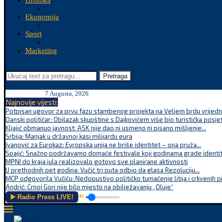
Hronika
Ekonomija
Sport
Marketing
Pretraga
7 Augusta, 2026
Najnovije vijesti:
Potpisan ugovor za prvu fazu stambenog projekta na Veljem brdu vrijednu
Danski političar: Obilazak skupštine s Dajkovićem više bio turistička posjet
Kljajić obmanuo javnost: ASK nije dao ni usmeno ni pisano mišljenje...
Srbija: Manjak u državnoj kasi milijardu eura
Ivanović za Eurokaz: Evropska unija ne briše identitet – ona pruža...
Spajić: Snažno podržavamo domaće festivale koji godinama grade identite
MPNI do kraja jula realizovalo gotovo sve planirane aktivnosti
U prethodnih pet godina: Vučić tri puta odbio da glasa Rezoluciju...
MCP odgovorila Vučiću: Nedopustivo političko tumačenje litija i crkvenih p
Andrić: Crnoj Gori nije bilo mjesto na obilježavanju „Oluje“
▶️ Radio Press LIVE!
🔊