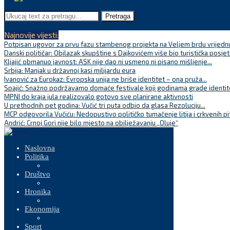
Pretraga
Najnovije vijesti:
Potpisan ugovor za prvu fazu stambenog projekta na Veljem brdu vrijednu
Danski političar: Obilazak skupštine s Dajkovićem više bio turistička posjet
Kljajić obmanuo javnost: ASK nije dao ni usmeno ni pisano mišljenje...
Srbija: Manjak u državnoj kasi milijardu eura
Ivanović za Eurokaz: Evropska unija ne briše identitet – ona pruža...
Spajić: Snažno podržavamo domaće festivale koji godinama grade identite
MPNI do kraja jula realizovalo gotovo sve planirane aktivnosti
U prethodnih pet godina: Vučić tri puta odbio da glasa Rezoluciju...
MCP odgovorila Vučiću: Nedopustivo političko tumačenje litija i crkvenih pi
Andrić: Crnoj Gori nije bilo mjesto na obilježavanju „Oluje“
Naslovna
Politika
Društvo
Hronika
Ekonomija
Sport