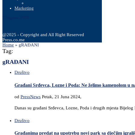
Marketing
7 Augusta, 2026
@2025 - Copyright and All Right Reserved
Press.co.me
Home
»
gRAĐANI
Tag:
gRAĐANI
Društvo
Građani Srđevca, Lozne i Poda: Ne želimo kamenolom u n
od
PressNews
Petak, 21 Juna 2024,
Danas su građani Srđevca, Lozne, Poda i drugih mjesta Bijelog P
Društvo
Građanima predat na upotrebu novi park sa dječjim igral