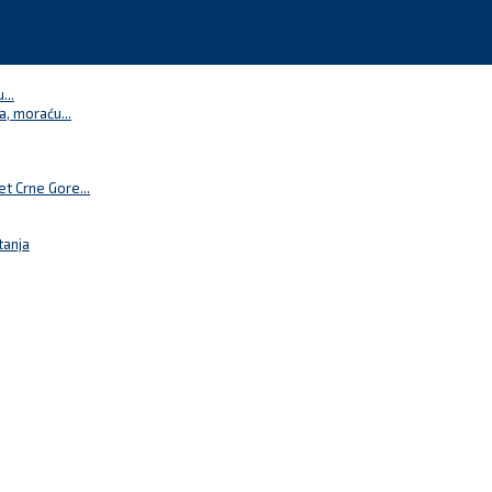
...
a, moraću...
t Crne Gore...
tanja