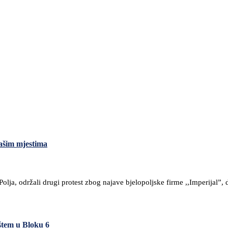
ašim mjestima
olja, održali drugi protest zbog najave bjelopoljske firme ,,Imperijal”,
ištem u Bloku 6