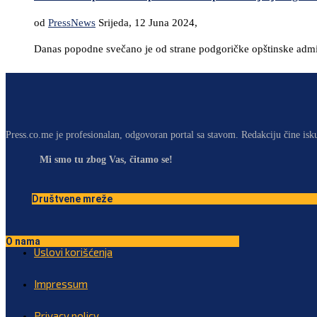
od
PressNews
Srijeda, 12 Juna 2024,
Danas popodne svečano je od strane podgoričke opštinske admini
Press.co.me je profesionalan, odgovoran portal sa stavom. Redakciju čine isk
Mi smo tu zbog Vas, čitamo se!
Društvene mreže
O nama
Uslovi korišćenja
Impressum
Privacy policy