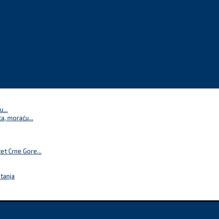
...
a, moraću...
t Crne Gore...
itanja