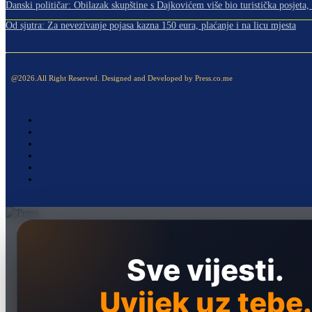
Danski političar: Obilazak skupštine s Dajkovićem više bio turistička posjeta, m
Od sjutra: Za nevezivanje pojasa kazna 150 eura, plaćanje i na licu mjesta
@2026.All Right Reserved. Designed and Developed by Press.co.me
Naslovna
Politika
Sve vijesti.
Društvo
Uvijek uz tebe.
Hronika