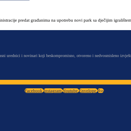
stracije predat građanima na upotrebu novi park sa dječijim igralištem
usni urednici i novinari koji beskompromisno, otvoreno i nedvosmisleno izvješt
Facebook
Instagram
Youtube
Envelope
Rss