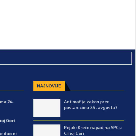
NAJNOVIJE
ima 24.
Antimafija zakon pred
poslanicima 24. avgusta?
noj Gori
Pejak: Kreće napad na SPC u
Crnoj Gori
e dao ni