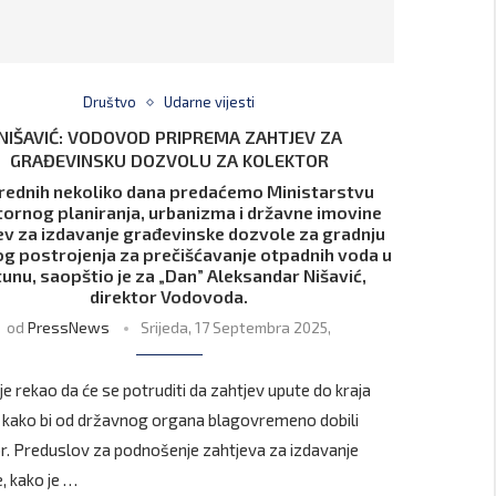
Društvo
Udarne vijesti
NIŠAVIĆ: VODOVOD PRIPREMA ZAHTJEV ZA
GRAĐEVINSKU DOZVOLU ZA KOLEKTOR
rednih nekoliko dana predaćemo Ministarstvu
ornog planiranja, urbanizma i državne imovine
ev za izdavanje građevinske dozvole za gradnju
g postrojenja za prečišćavanje otpadnih voda u
unu, saopštio je za „Dan” Aleksandar Nišavić,
direktor Vodovoda.
od
PressNews
Srijeda, 17 Septembra 2025,
je rekao da će se potruditi da zahtjev upute do kraja
e kako bi od državnog organa blagovremeno dobili
. Preduslov za podnošenje zahtjeva za izdavanje
, kako je …