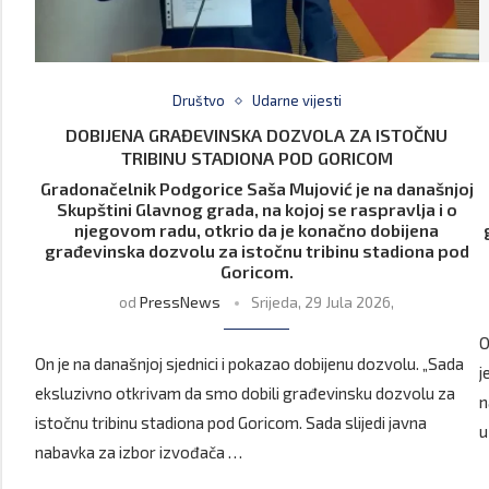
Društvo
Udarne vijesti
DOBIJENA GRAĐEVINSKA DOZVOLA ZA ISTOČNU
TRIBINU STADIONA POD GORICOM
Gradonačelnik Podgorice Saša Mujović je na današnjoj
Skupštini Glavnog grada, na kojoj se raspravlja i o
njegovom radu, otkrio da je konačno dobijena
građevinska dozvolu za istočnu tribinu stadiona pod
Goricom.
od
PressNews
Srijeda, 29 Jula 2026,
O
On je na današnjoj sjednici i pokazao dobijenu dozvolu. „Sada
j
eksluzivno otkrivam da smo dobili građevinsku dozvolu za
n
istočnu tribinu stadiona pod Goricom. Sada slijedi javna
u
nabavka za izbor izvođača …