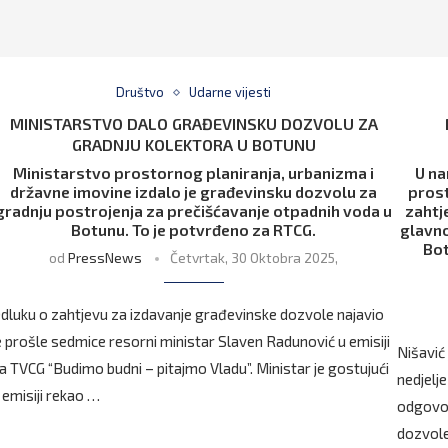
Društvo
Udarne vijesti
MINISTARSTVO DALO GRAĐEVINSKU DOZVOLU ZA
GRADNJU KOLEKTORA U BOTUNU
Ministarstvo prostornog planiranja, urbanizma i
U na
državne imovine izdalo je građevinsku dozvolu za
prost
gradnju postrojenja za prečišćavanje otpadnih voda u
zahtj
Botunu. To je potvrđeno za RTCG.
glavno
Bot
od
PressNews
Četvrtak, 30 Oktobra 2025,
dluku o zahtjevu za izdavanje građevinske dozvole najavio
e prošle sedmice resorni ministar Slaven Radunović u emisiji
Nišavić 
a TVCG “Budimo budni – pitajmo Vladu”. Ministar je gostujući
nedjelj
 emisiji rekao …
odgovor
dozvole