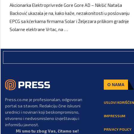
Akcionarka Elektroprivrede Gore Gore AD – Nikšić Nataša
Backović ukazala je na, kako kaže, nezakonitosti u poslovanju
EPCG sa kćerkama firmama Solar i Željezara prilikom gradnje
Solarne elektrane Vrtac, na …
O NAMA
Press.co.me je profesionalan, odgovoran
USLOVI KORIŠĆEN
portal sa stavom. Redakciju čine iskusni
urednici i novinari koji beskompromisno,
IMPRESSUM
otvoreno i nedvosmisleno izvještavaju i
informišu javnost.
PRIVACY POLICY
Mi smo tu zbog Vas, čitamo se!