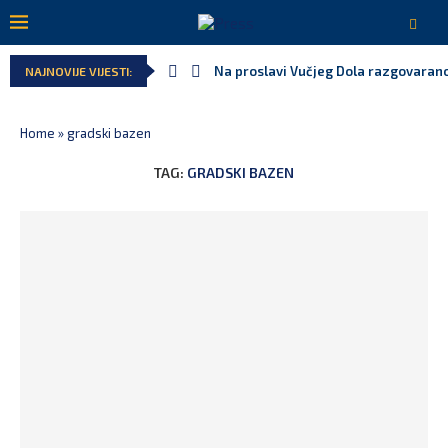
Na proslavi Vučjeg Dola razgovarano
NAJNOVIJE VIJESTI:
Home
»
gradski bazen
TAG:
GRADSKI BAZEN