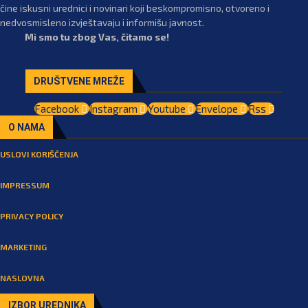
čine iskusni urednici i novinari koji beskompromisno, otvoreno i
nedvosmisleno izvještavaju i informišu javnost.
Mi smo tu zbog Vas, čitamo se!
DRUŠTVENE MREŽE
Facebook
Instagram
Youtube
Envelope
Rss
O NAMA
USLOVI KORIŠĆENJA
IMPRESSUM
PRIVACY POLICY
MARKETING
NASLOVNA
IZBOR UREDNIKA