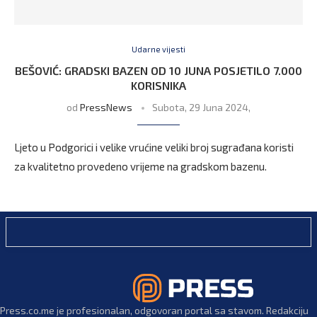
Udarne vijesti
BEŠOVIĆ: GRADSKI BAZEN OD 10 JUNA POSJETILO 7.000
KORISNIKA
od
PressNews
Subota, 29 Juna 2024,
Ljeto u Podgorici i velike vrućine veliki broj sugrađana koristi
za kvalitetno provedeno vrijeme na gradskom bazenu.
Press.co.me je profesionalan, odgovoran portal sa stavom. Redakciju