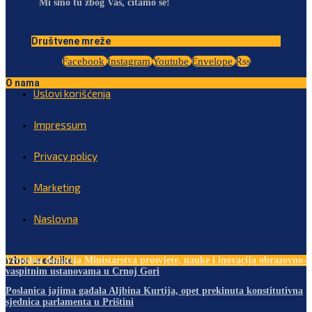
Mi smo tu zbog Vas, čitamo se!
Društvene mreže
Facebook
Instagram
Youtube
Envelope
Rss
O nama
Uslovi korišćenja
Impressum
Privacy policy
Marketing
Naslovna
Izbor urednika
Vrijedna donacija Ministarstva prosvjete, nauke i inovacija obrazovno-
vaspitnim ustanovama u Crnoj Gori
Poslanica jajima gađala Aljbina Kurtija, opet prekinuta konstitutivna
sjednica parlamenta u Prištini