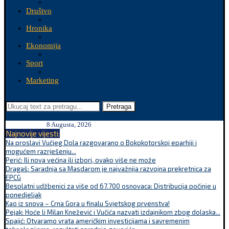
Društvo
Hronika
Ekonomija
Sport
Marketing
Pretraga
8 Augusta, 2026
Najnovije vijesti:
Na proslavi Vučjeg Dola razgovarano o Bokokotorskoj eparhiji i
mogućem razrješenju...
Perić: Ili nova većina ili izbori, ovako više ne može
Dragaš: Saradnja sa Masdarom je najvažnija razvojna prekretnica za
EPCG
Besplatni udžbenici za više od 67.700 osnovaca: Distribucija počinje u
ponedjeljak
Kao iz snova – Crna Gora u finalu Svjetskog prvenstva!
Pejak: Hoće li Milan Knežević i Vučića nazvati izdajnikom zbog dolaska...
Spajić: Otvaramo vrata američkim investicijama i savremenim