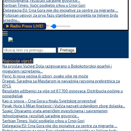
tehnologijama, rezultati saradnje govoriće...
Serbian Times: Vučić podijelio crkvu u Crnoj Gori
Delegacija EU: Crna Gora nije dio inicijative za centre za migrante,...
Potpisan ugovor za prvu fazu stambenog projekta na Veljem brdu
vrijednu...
▶️ Radio Press LIVE!
🔊
Pretraga
Najnovije vijesti:
Na proslavi Vučjeg Dola razgovarano o Bokokotorskoj eparhiji i
mogućem razrješenju...
Perić: Ili nova većina ili izbori, ovako više ne može
Dragaš: Saradnja sa Masdarom je najvažnija razvojna prekretnica za
EPCG
Besplatni udžbenici za više od 67.700 osnovaca: Distribucija počinje u
ponedjeljak
Kao iz snova – Crna Gora u finalu Svjetskog prvenstva!
Pejak: Hoće li Milan Knežević i Vučića nazvati izdajnikom zbog dolaska...
Spajić: Otvaramo vrata američkim investicijama i savremenim
tehnologijama, rezultati saradnje govoriće...
Serbian Times: Vučić podijelio crkvu u Crnoj Gori
Delegacija EU: Crna Gora nije dio inicijative za centre za migrante,...
Potpisan ugovor za prvu fazu stambenog projekta na Veljem brdu