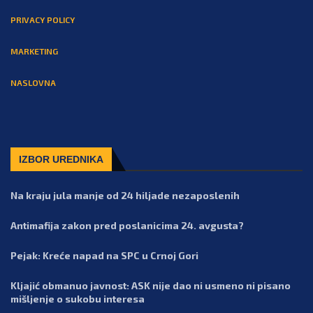
PRIVACY POLICY
MARKETING
NASLOVNA
IZBOR UREDNIKA
Na kraju jula manje od 24 hiljade nezaposlenih
Antimafija zakon pred poslanicima 24. avgusta?
Pejak: Kreće napad na SPC u Crnoj Gori
Kljajić obmanuo javnost: ASK nije dao ni usmeno ni pisano
mišljenje o sukobu interesa