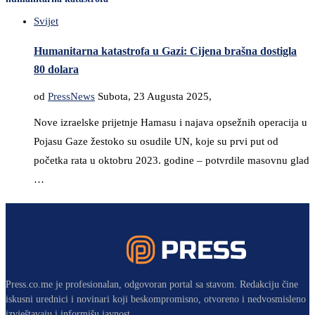
Svijet
Humanitarna katastrofa u Gazi: Cijena brašna dostigla
80 dolara
od
PressNews
Subota, 23 Augusta 2025,
Nove izraelske prijetnje Hamasu i najava opsežnih operacija u
Pojasu Gaze žestoko su osudile UN, koje su prvi put od
početka rata u oktobru 2023. godine – potvrdile masovnu glad
…
Press.co.me je profesionalan, odgovoran portal sa stavom. Redakciju čine
iskusni urednici i novinari koji beskompromisno, otvoreno i nedvosmisleno
izvještavaju i informišu javnost.