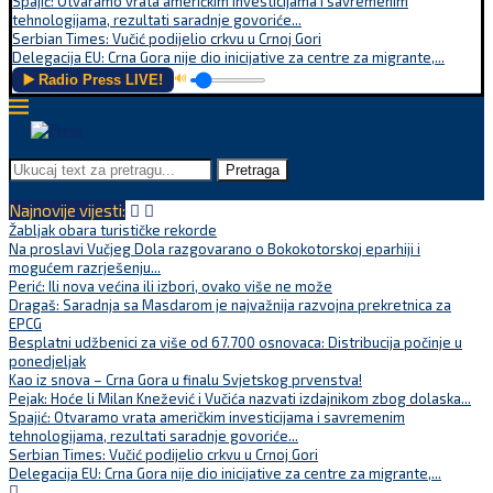
Spajić: Otvaramo vrata američkim investicijama i savremenim
tehnologijama, rezultati saradnje govoriće...
Serbian Times: Vučić podijelio crkvu u Crnoj Gori
Delegacija EU: Crna Gora nije dio inicijative za centre za migrante,...
▶️ Radio Press LIVE!
🔊
Pretraga
Najnovije vijesti:
Žabljak obara turističke rekorde
Na proslavi Vučjeg Dola razgovarano o Bokokotorskoj eparhiji i
mogućem razrješenju...
Perić: Ili nova većina ili izbori, ovako više ne može
Dragaš: Saradnja sa Masdarom je najvažnija razvojna prekretnica za
EPCG
Besplatni udžbenici za više od 67.700 osnovaca: Distribucija počinje u
ponedjeljak
Kao iz snova – Crna Gora u finalu Svjetskog prvenstva!
Pejak: Hoće li Milan Knežević i Vučića nazvati izdajnikom zbog dolaska...
Spajić: Otvaramo vrata američkim investicijama i savremenim
tehnologijama, rezultati saradnje govoriće...
Serbian Times: Vučić podijelio crkvu u Crnoj Gori
Delegacija EU: Crna Gora nije dio inicijative za centre za migrante,...