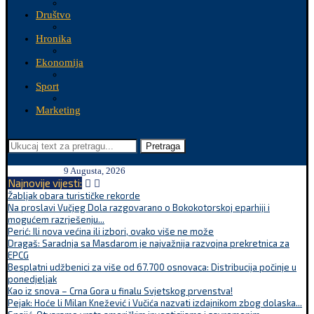
Društvo
Hronika
Ekonomija
Sport
Marketing
Pretraga
9 Augusta, 2026
Najnovije vijesti:
Žabljak obara turističke rekorde
Na proslavi Vučjeg Dola razgovarano o Bokokotorskoj eparhiji i
mogućem razrješenju...
Perić: Ili nova većina ili izbori, ovako više ne može
Dragaš: Saradnja sa Masdarom je najvažnija razvojna prekretnica za
EPCG
Besplatni udžbenici za više od 67.700 osnovaca: Distribucija počinje u
ponedjeljak
Kao iz snova – Crna Gora u finalu Svjetskog prvenstva!
Pejak: Hoće li Milan Knežević i Vučića nazvati izdajnikom zbog dolaska...