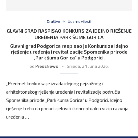
Društvo
Udarne vijesti
GLAVNI GRAD RASPISAO KONKURS ZA IDEJNO RJEŠENJE
UREĐENJA PARK ŠUME GORICA
Glavni grad Podgorica raspisao je Konkurs za idejno
rješenje uređenja i revitalizacije Spomenika prirode
„Park šuma Gorica“ u Podgorici.
od
PressNews
Srijeda, 24 Juna 2026,
„Predmet konkursa je izrada idejnog pejzažnog i
arhitektonskog rješenja uređenja i revitalizacije područja
Spomenika prirode „Park šuma Gorica“ u Podgorici. Idejno
rješenje treba da ponudi cjelovitu konceptualnu viziju razvoja,
uređenja …