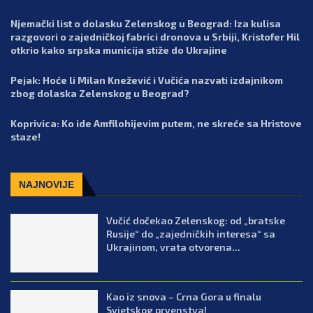
Njemački list o dolasku Zelenskog u Beograd: Iza kulisa
razgovori o zajedničkoj fabrici dronova u Srbiji, Kristofer Hil
otkrio kako srpska municija stiže do Ukrajine
Pejak: Hoće li Milan Knežević i Vučića nazvati izdajnikom
zbog dolaska Zelenskog u Beograd?
Koprivica: Ko ide Amfilohijevim putem, ne skreće sa Hristove
staze!
NAJNOVIJE
Vučić dočekao Zelenskog: od „bratske
Rusije“ do „zajedničkih interesa“ sa
Ukrajinom, vrata otvorena...
Kao iz snova – Crna Gora u finalu
Svjetskog prvenstva!