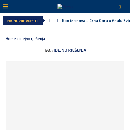
Kao iz snova – Crna Gora u finalu Sv
NAJNOVIJE VIJESTI:
Home
»
idejno rješenja
TAG:
IDEJNO RJEŠENJA