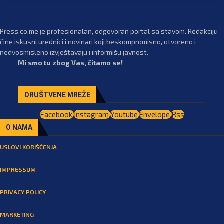
Press.co.me je profesionalan, odgovoran portal sa stavom. Redakciju
čine iskusni urednici i novinari koji beskompromisno, otvoreno i
nedvosmisleno izvještavaju i informišu javnost.
Mi smo tu zbog Vas, čitamo se!
DRUŠTVENE MREŽE
Facebook
Instagram
Youtube
Envelope
Rss
O NAMA
USLOVI KORIŠĆENJA
IMPRESSUM
PRIVACY POLICY
MARKETING