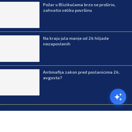
Požar u Blizikućama brzo se proširio,
zahvatio veliku površinu
Na kraju jula manje od 24 hiljade
nezaposlenih
Antimafija zakon pred poslanicima 24.
avgusta?
@2026.All Right Reserved. Designed and Developed by Press.co.me
Balkan
Kuhinja
Lifestyle
Zabava
Zanimljivosti