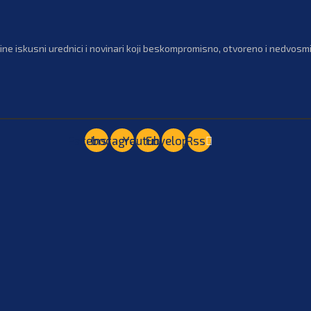
ne iskusni urednici i novinari koji beskompromisno, otvoreno i nedvosmis
Facebook
Instagram
Youtube
Envelope
Rss