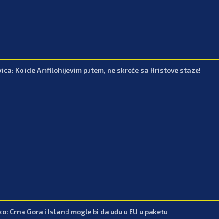
vica: Ko ide Amfilohijevim putem, ne skreće sa Hristove staze!
iko: Crna Gora i Island mogle bi da uđu u EU u paketu