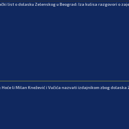
čki list o dolasku Zelenskog u Beograd: Iza kulisa razgovori o zajed
: Hoće li Milan Knežević i Vučića nazvati izdajnikom zbog dolaska 