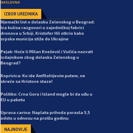
NASLOVNA
IZBOR UREDNIKA
Njemački list o dolasku Zelenskog u Beograd:
Iza kulisa razgovori o zajedničkoj fabrici
dronova u Srbiji, Kristofer Hil otkrio kako
srpska municija stiže do Ukrajine
Pejak: Hoće li Milan Knežević i Vučića nazvati
izdajnikom zbog dolaska Zelenskog u
Beograd?
Koprivica: Ko ide Amfilohijevim putem, ne
skreće sa Hristove staze!
Politiko: Crna Gora i Island mogle bi da uđu u
EU u paketu
Uprava carina: Naplata prihoda porasla 5,5
odsto u odnosu na prošlu godinu
NAJNOVIJE