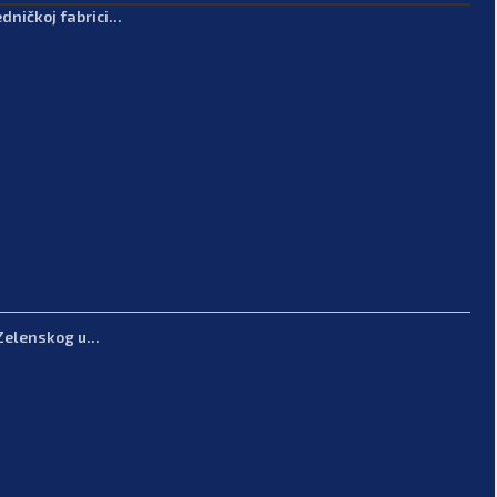
ničkoj fabrici...
Zelenskog u...