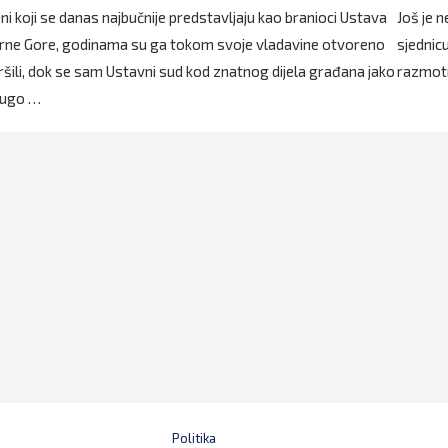
ni koji se danas najbučnije predstavljaju kao branioci Ustava
Još je 
rne Gore, godinama su ga tokom svoje vladavine otvoreno
sjednicu
ršili, dok se sam Ustavni sud kod znatnog dijela građana jako
razmotr
ugo …
Politika