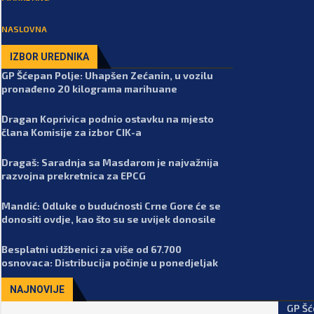
NASLOVNA
IZBOR UREDNIKA
GP Šćepan Polje: Uhapšen Zećanin, u vozilu
pronađeno 20 kilograma marihuane
Dragan Koprivica podnio ostavku na mjesto
člana Komisije za izbor CIK-a
Dragaš: Saradnja sa Masdarom je najvažnija
razvojna prekretnica za EPCG
Mandić: Odluke o budućnosti Crne Gore će se
donositi ovdje, kao što su se uvijek donosile
Besplatni udžbenici za više od 67.700
osnovaca: Distribucija počinje u ponedjeljak
NAJNOVIJE
GP Šć