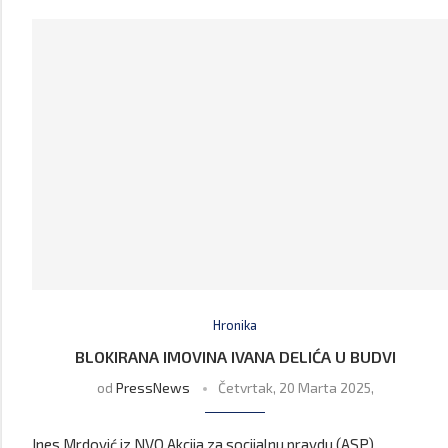
Hronika
BLOKIRANA IMOVINA IVANA DELIĆA U BUDVI
od
PressNews
Četvrtak, 20 Marta 2025,
Ines Mrdović iz NVO Akcija za socijalnu pravdu (ASP)