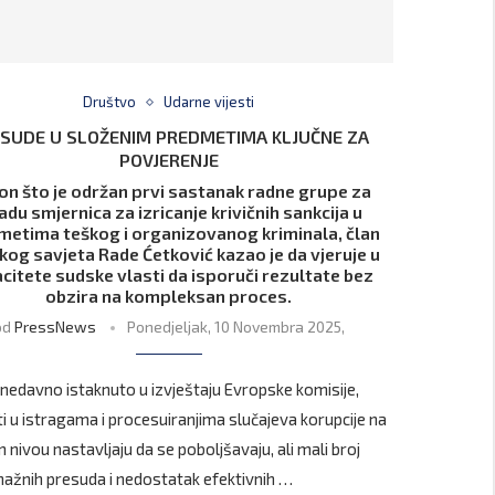
Društvo
Udarne vijesti
SUDE U SLOŽENIM PREDMETIMA KLJUČNE ZA
POVJERENJE
on što je održan prvi sastanak radne grupe za
adu smjernica za izricanje krivičnih sankcija u
metima teškog i organizovanog kriminala, član
og savjeta Rade Ćetković kazao je da vjeruje u
citete sudske vlasti da isporuči rezultate bez
obzira na kompleksan proces.
od
PressNews
Ponedjeljak, 10 Novembra 2025,
 nedavno istaknuto u izvještaju Evropske komisije,
ti u istragama i procesuiranjima slučajeva korupcije na
 nivou nastavljaju da se poboljšavaju, ali mali broj
ažnih presuda i nedostatak efektivnih …