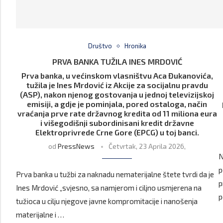
Društvo
Hronika
PRVA BANKA TUŽILA INES MRDOVIĆ
Prva banka, u većinskom vlasništvu Aca Đukanovića,
tužila je Ines Mrdović iz Akcije za socijalnu pravdu
(ASP), nakon njenog gostovanja u jednoj televizijskoj
emisiji, a gdje je pominjala, pored ostaloga, način
vraćanja prve rate državnog kredita od 11 miliona eura
i višegodišnji subordinisani kredit državne
Elektroprivrede Crne Gore (EPCG) u toj banci.
od
PressNews
Četvrtak, 23 Aprila 2026,
N
p
Prva banka u tužbi za naknadu nematerijalne štete tvrdi da je
p
Ines Mrdović „svjesno, sa namjerom i ciljno usmjerena na
p
tužioca u cilju njegove javne kompromitacije i nanošenja
materijalne i …