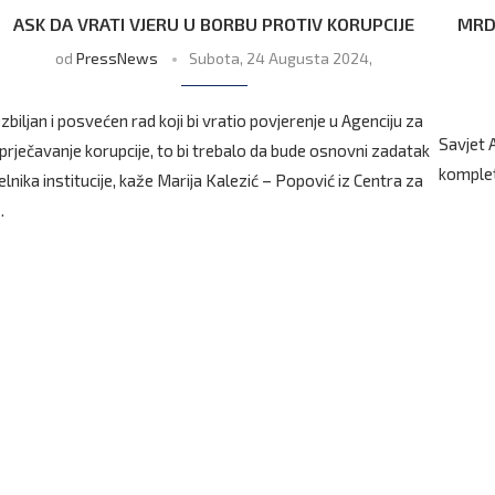
ASK DA VRATI VJERU U BORBU PROTIV KORUPCIJE
MRDO
od
PressNews
Subota, 24 Augusta 2024,
zbiljan i posvećen rad koji bi vratio povjerenje u Agenciju za
Savjet 
prječavanje korupcije, to bi trebalo da bude osnovni zadatak
komplet
elnika institucije, kaže Marija Kalezić – Popović iz Centra za
…