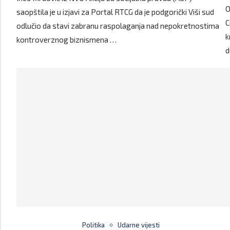
O
saopštila je u izjavi za Portal RTCG da je podgorički Viši sud
C
odlučio da stavi zabranu raspolaganja nad nepokretnostima
k
kontroverznog biznismena …
d
Politika
Udarne vijesti