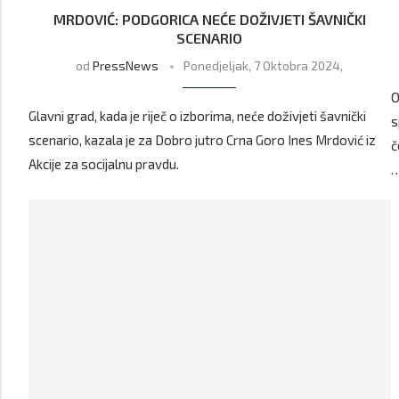
MRDOVIĆ: PODGORICA NEĆE DOŽIVJETI ŠAVNIČKI
SCENARIO
od
PressNews
Ponedjeljak, 7 Oktobra 2024,
O
Glavni grad, kada je riječ o izborima, neće doživjeti šavnički
s
scenario, kazala je za Dobro jutro Crna Goro Ines Mrdović iz
č
Akcije za socijalnu pravdu.