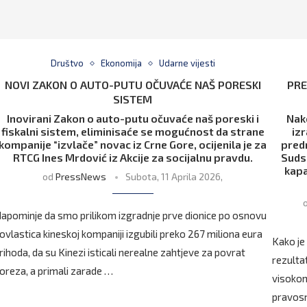
Društvo
Ekonomija
Udarne vijesti
NOVI ZAKON O AUTO-PUTU OČUVAĆE NAŠ PORESKI
PRE
SISTEM
Inovirani Zakon o auto-putu očuvaće naš poreski i
Nak
fiskalni sistem, eliminisaće se mogućnost da strane
izr
kompanije “izvlače” novac iz Crne Gore, ocijenila je za
pred
RTCG Ines Mrdović iz Akcije za socijalnu pravdu.
Sudsk
kapa
od
PressNews
Subota, 11 Aprila 2026,
apominje da smo prilikom izgradnje prve dionice po osnovu
ovlastica kineskoj kompaniji izgubili preko 267 miliona eura
Kako je
rihoda, da su Kinezi isticali nerealne zahtjeve za povrat
rezulta
oreza, a primali zarade …
visokom
pravosn