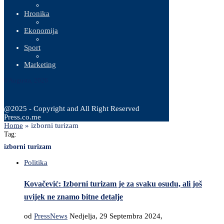
Hronika
Ekonomija
Sport
Marketing
6 Augusta, 2026
@2025 - Copyright and All Right Reserved
Press.co.me
Home
»
izborni turizam
Tag:
izborni turizam
Politika
Kovačević: Izborni turizam je za svaku osudu, ali još
uvijek ne znamo bitne detalje
od
PressNews
Nedjelja, 29 Septembra 2024,