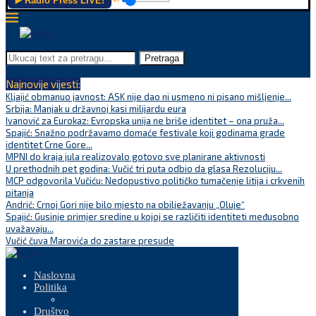
▶️ Radio Press LIVE!
Pretraga
Najnovije vijesti:
Kljajić obmanuo javnost: ASK nije dao ni usmeno ni pisano mišljenje...
Srbija: Manjak u državnoj kasi milijardu eura
Ivanović za Eurokaz: Evropska unija ne briše identitet – ona pruža...
Spajić: Snažno podržavamo domaće festivale koji godinama grade
identitet Crne Gore...
MPNI do kraja jula realizovalo gotovo sve planirane aktivnosti
U prethodnih pet godina: Vučić tri puta odbio da glasa Rezoluciju...
MCP odgovorila Vučiću: Nedopustivo političko tumačenje litija i crkvenih
pitanja
Andrić: Crnoj Gori nije bilo mjesto na obilježavanju „Oluje“
Spajić: Gusinje primjer sredine u kojoj se različiti identiteti međusobno
uvažavaju...
Vučić čuva Marovića do zastare presude
Naslovna
Politika
Društvo