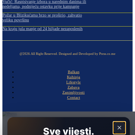
Vučić: Raspisivanje izbora u narednim danima ili
nedeljama, podnijeću ostavku prije kampanje
Požar u Blizikućama brzo se proširio, zahvatio
veliku površinu
Na kraju jula manje od 24 hiljade nezaposlenih
@2026.All Right Reserved. Designed and Developed by Press.co.me
Balkan
Kuhinja
Lifestyle
Zabava
Zanimljivosti
Contact
Naslovna
×
Sve vijesti.
Politika