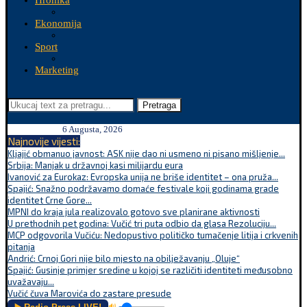
Hronika
Ekonomija
Sport
Marketing
Pretraga
6 Augusta, 2026
Najnovije vijesti:
Kljajić obmanuo javnost: ASK nije dao ni usmeno ni pisano mišljenje...
Srbija: Manjak u državnoj kasi milijardu eura
Ivanović za Eurokaz: Evropska unija ne briše identitet – ona pruža...
Spajić: Snažno podržavamo domaće festivale koji godinama grade
identitet Crne Gore...
MPNI do kraja jula realizovalo gotovo sve planirane aktivnosti
U prethodnih pet godina: Vučić tri puta odbio da glasa Rezoluciju...
MCP odgovorila Vučiću: Nedopustivo političko tumačenje litija i crkvenih
pitanja
Andrić: Crnoj Gori nije bilo mjesto na obilježavanju „Oluje“
Spajić: Gusinje primjer sredine u kojoj se različiti identiteti međusobno
uvažavaju...
Vučić čuva Marovića do zastare presude
🔊