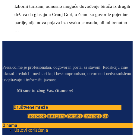
Izborni turizam, odnosno moguće dovođenje birača iz drugih
država da glasaju u Crnoj Gori, o čemu su govorile pojedine
partije, nije nova pojava i za svaku je osudu, ali mi trenutno
…
Press.co.me je profesionalan, odgovoran portal sa stavom. Redakciju čine
iskusni urednici i novinari koji beskompromisno, otvoreno i nedvosmisleno
izvještavaju i informišu javnost.
Mi smo tu zbog Vas, čitamo se!
Društvene mreže
Facebook
Instagram
Youtube
Envelope
Rss
O nama
Uslovi korišćenja