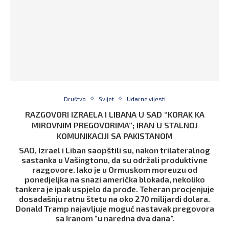
Društvo
Svijet
Udarne vijesti
RAZGOVORI IZRAELA I LIBANA U SAD “KORAK KA
MIROVNIM PREGOVORIMA”; IRAN U STALNOJ
KOMUNIKACIJI SA PAKISTANOM
SAD, Izrael i Liban saopštili su, nakon trilateralnog
sastanka u Vašingtonu, da su održali produktivne
razgovore. Iako je u Ormuskom moreuzu od
ponedjeljka na snazi američka blokada, nekoliko
tankera je ipak uspjelo da prođe. Teheran procjenjuje
dosadašnju ratnu štetu na oko 270 milijardi dolara.
Donald Tramp najavljuje moguć nastavak pregovora
sa Iranom “u naredna dva dana”.