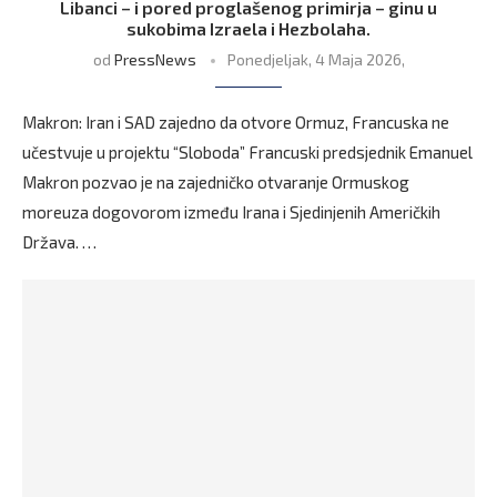
Libanci – i pored proglašenog primirja – ginu u
sukobima Izraela i Hezbolaha.
od
PressNews
Ponedjeljak, 4 Maja 2026,
Makron: Iran i SAD zajedno da otvore Ormuz, Francuska ne
učestvuje u projektu “Sloboda” Francuski predsjednik Emanuel
Makron pozvao je na zajedničko otvaranje Ormuskog
moreuza dogovorom između Irana i Sjedinjenih Američkih
Država. …