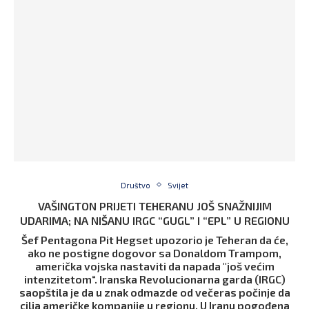
Društvo
Svijet
VAŠINGTON PRIJETI TEHERANU JOŠ SNAŽNIJIM
UDARIMA; NA NIŠANU IRGC “GUGL” I “EPL” U REGIONU
Šef Pentagona Pit Hegset upozorio je Teheran da će,
ako ne postigne dogovor sa Donaldom Trampom,
američka vojska nastaviti da napada "još većim
intenzitetom“. Iranska Revolucionarna garda (IRGC)
saopštila je da u znak odmazde od večeras počinje da
cilja američke kompanije u regionu. U Iranu pogođena