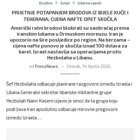
Društvo
Svijet
Udarne vijesti
PRIJETNJE POTAPANJEM BRODOVA IZ BIJELE KUĆE I
TEHERANA; CIJENA NAFTE OPET SKOČILA
Američki ratni brodovi blokirali su saobraćaj prema
iranskim lukama u Ormuskom moreuzu. Iran je
upozorio na šire posljedice po region. Na berzama –
cijena nafte ponovo je skočila iznad 100 dolara za
barel. Izrael nastavlja sa operacijama protiv
Hezbolaha u Libanu.
od
PressNews
Utorak, 14 Aprila 2026,
Šef Hezbolaha odbacuje planirane razgovore između Izraela i
Libana Generalni sekretar libanske militantne grupe
Hezbolah Naim Kasem izjavio je sinoć da ta grupa koju
podržava Iran apsolutno odbacuje mirovne pregovore
između Izraela …