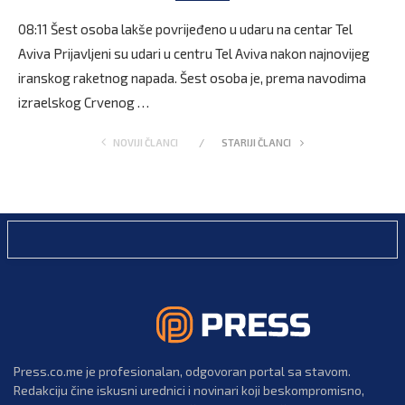
08:11 Šest osoba lakše povrijeđeno u udaru na centar Tel
Aviva Prijavljeni su udari u centru Tel Aviva nakon najnovijeg
iranskog raketnog napada. Šest osoba je, prema navodima
izraelskog Crvenog …
NOVIJI ČLANCI
STARIJI ČLANCI
Press.co.me je profesionalan, odgovoran portal sa stavom.
Redakciju čine iskusni urednici i novinari koji beskompromisno,