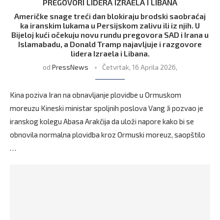
PREGOVORI LIDERA IZRAELA I LIBANA
Američke snage treći dan blokiraju brodski saobraćaj
ka iranskim lukama u Persijskom zalivu ili iz njih. U
Bijeloj kući očekuju novu rundu pregovora SAD i Irana u
Islamabadu, a Donald Tramp najavljuje i razgovore
lidera Izraela i Libana.
od
PressNews
Četvrtak, 16 Aprila 2026,
Kina poziva Iran na obnavljanje plovidbe u Ormuskom
moreuzu Kineski ministar spoljnih poslova Vang Ji pozvao je
iranskog kolegu Abasa Arakčija da uloži napore kako bi se
obnovila normalna plovidba kroz Ormuski moreuz, saopštilo
…