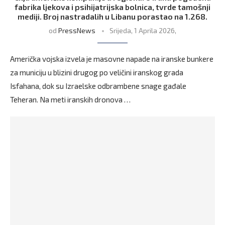
fabrika ljekova i psihijatrijska bolnica, tvrde tamošnji
mediji. Broj nastradalih u Libanu porastao na 1.268.
od
PressNews
Srijeda, 1 Aprila 2026,
Američka vojska izvela je masovne napade na iranske bunkere
za municiju u blizini drugog po veličini iranskog grada
Isfahana, dok su Izraelske odbrambene snage gađale
Teheran. Na meti iranskih dronova …