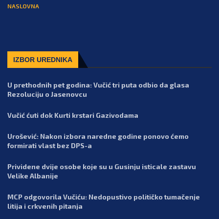
NASLOVNA
IZBOR UREDNIKA
U prethodnih pet godina: Vučić tri puta odbio da glasa
Rezoluciju o Jasenovcu
Vučić ćuti dok Kurti krstari Gazivodama
Urošević: Nakon izbora naredne godine ponovo ćemo
formirati vlast bez DPS-a
Prividene dvije osobe koje su u Gusinju isticale zastavu
Velike Albanije
MCP odgovorila Vučiću: Nedopustivo političko tumačenje
litija i crkvenih pitanja