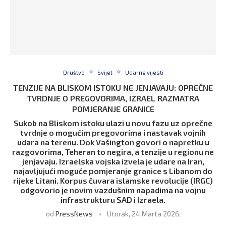
Društvo
Svijet
Udarne vijesti
TENZIJE NA BLISKOM ISTOKU NE JENJAVAJU: OPREČNE
TVRDNJE O PREGOVORIMA, IZRAEL RAZMATRA
POMJERANJE GRANICE
Sukob na Bliskom istoku ulazi u novu fazu uz oprečne
tvrdnje o mogućim pregovorima i nastavak vojnih
udara na terenu. Dok Vašington govori o napretku u
razgovorima, Teheran to negira, a tenzije u regionu ne
jenjavaju. Izraelska vojska izvela je udare na Iran,
najavljujući moguće pomjeranje granice s Libanom do
rijeke Litani. Korpus čuvara islamske revolucije (IRGC)
odgovorio je novim vazdušnim napadima na vojnu
infrastrukturu SAD i Izraela.
od
PressNews
Utorak, 24 Marta 2026,