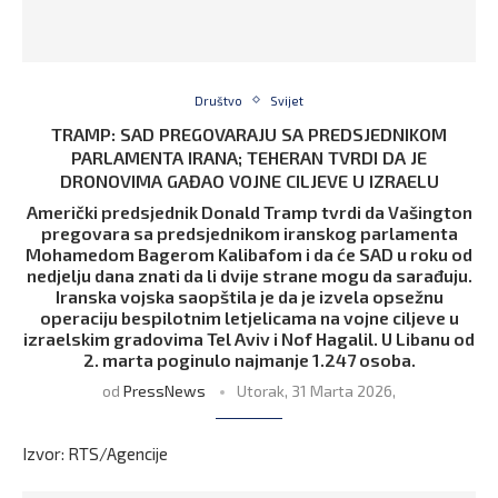
Društvo
Svijet
TRAMP: SAD PREGOVARAJU SA PREDSJEDNIKOM
PARLAMENTA IRANA; TEHERAN TVRDI DA JE
DRONOVIMA GAĐAO VOJNE CILJEVE U IZRAELU
Američki predsjednik Donald Tramp tvrdi da Vašington
pregovara sa predsjednikom iranskog parlamenta
Mohamedom Bagerom Kalibafom i da će SAD u roku od
nedjelju dana znati da li dvije strane mogu da sarađuju.
Iranska vojska saopštila je da je izvela opsežnu
operaciju bespilotnim letjelicama na vojne ciljeve u
izraelskim gradovima Tel Aviv i Nof Hagalil. U Libanu od
2. marta poginulo najmanje 1.247 osoba.
od
PressNews
Utorak, 31 Marta 2026,
Izvor: RTS/Agencije