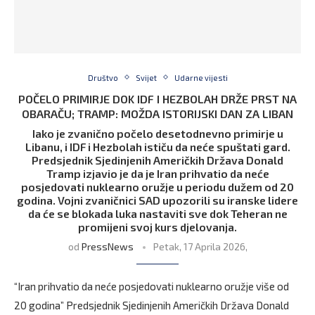
Društvo
Svijet
Udarne vijesti
POČELO PRIMIRJE DOK IDF I HEZBOLAH DRŽE PRST NA
OBARAČU; TRAMP: MOŽDA ISTORIJSKI DAN ZA LIBAN
Iako je zvanično počelo desetodnevno primirje u
Libanu, i IDF i Hezbolah ističu da neće spuštati gard.
Predsjednik Sjedinjenih Američkih Država Donald
Tramp izjavio je da je Iran prihvatio da neće
posjedovati nuklearno oružje u periodu dužem od 20
godina. Vojni zvaničnici SAD upozorili su iranske lidere
da će se blokada luka nastaviti sve dok Teheran ne
promijeni svoj kurs djelovanja.
od
PressNews
Petak, 17 Aprila 2026,
“Iran prihvatio da neće posjedovati nuklearno oružje više od
20 godina” Predsjednik Sjedinjenih Američkih Država Donald