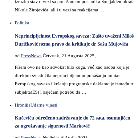
izrazim stav u vezi sa ponašanjem poslanika Socijaldemokrata
Nikole Zirojevića, ali i u vezi sa reakcijama …
Politika
Neprincipijelnost Evropskog saveza: Zašto uvaženi Miloš
Đuričković nema pravo da kritikuje dr Sašu Mujovića
od
PressNews
Četvrtak, 21 Augusta 2025,
Pišem ovo ne kao advokat bilo koga, već kao osoba koja je
direktno svjedočila neprincipijelnom ponašanju unutar
Evropskog saveza i kršenju programske deklaracije između tri
subjekta(ES) i osjećam potrebu da …
Hronika
Udarne vijesti
Kučeviću određeno zadržavanje do 72 sata, osumnjičen
za ugrožavanje sigurnosti Marković
od
PressNews
Nedjelja, 6 Aprila 2025,