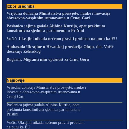
Izbor urednika
Vrijedna donacija Ministarstva prosvjete, nauke i inovacija
obrazovno-vaspitnim ustanovama u Crnoj Gori
Poslanica jajima gađala Aljbina Kurtija, opet prekinuta
konstitutivna sjednica parlamenta u Prištini
Vučić: Ukrajini nikada nećemo praviti problem na putu ka EU
Ambasada Ukrajine u Hrvatskoj proslavlja Oluju, dok Vučić
dočekuje Zelenskog
Bugarin: Migranti nisu opasnost za Crnu Goru
Najnovije
Vrijedna donacija Ministarstva prosvjete, nauke i
inovacija obrazovno-vaspitnim ustanovama u
Crnoj Gori
Poslanica jajima gađala Aljbina Kurtija, opet
prekinuta konstitutivna sjednica parlamenta u
Prištini
Vučić: Ukrajini nikada nećemo praviti problem
na putu ka EU