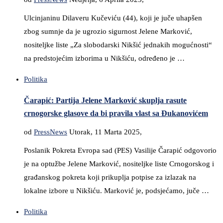
Ulcinjaninu Dilaveru Kučeviću (44), koji je juče uhapšen
zbog sumnje da je ugrozio sigurnost Jelene Marković,
nositeljke liste „Za slobodarski Nikšić jednakih mogućnosti“
na predstojećim izborima u Nikšiću, određeno je …
Politika
Čarapić: Partija Jelene Marković skuplja rasute
crnogorske glasove da bi pravila vlast sa Đukanovićem
od
PressNews
Utorak, 11 Marta 2025,
Poslanik Pokreta Evropa sad (PES) Vasilije Čarapić odgovorio
je na optužbe Jelene Marković, nositeljke liste Crnogorskog i
građanskog pokreta koji prikuplja potpise za izlazak na
lokalne izbore u Nikšiću. Marković je, podsjećamo, juče …
Politika