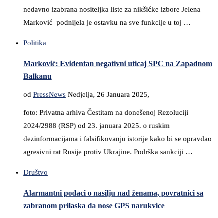
nedavno izabrana nositeljka liste za nikšićke izbore Jelena
Marković podnijela je ostavku na sve funkcije u toj …
Politika
Marković: Evidentan negativni uticaj SPC na Zapadnom
Balkanu
od
PressNews
Nedjelja, 26 Januara 2025,
foto: Privatna arhiva Čestitam na donešenoj Rezoluciji
2024/2988 (RSP) od 23. januara 2025. o ruskim
dezinformacijama i falsifikovanju istorije kako bi se opravdao
agresivni rat Rusije protiv Ukrajine. Podrška sankciji …
Društvo
Alarmantni podaci o nasilju nad ženama, povratnici sa
zabranom prilaska da nose GPS narukvice