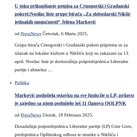
U toku prikupljanje potpisa za Crnogorski i Građanski
pokret:Nosilac liste grupe birača ,,Za slobodarski Nikšić
jednakih mogućnosti“ Jelena Marković
od
PressNews
Četvrtak, 6 Marta 2025,
Grupa birača Crnogorski i Građanski pokret priprema se za
izlazak na lokalne kizbore u Nikšiću koji su zakazani za 13.
april. Nosilac liste je dsokorašnja potpredsjednica Liberalne
partije i aktuelna …
Politika
Marković podnijela ostavku na sve funkcije u LP, prijavu
je zajedno sa njom podnijelo još 11 članova OOLPNK
od
PressNews
Utorak, 18 Februara 2025,
Dosadašnja potpredsjednica Liberalne partije (LP) Crne Gore,
predsjednica Opštinskog odbora te stranke u Nikšiću i