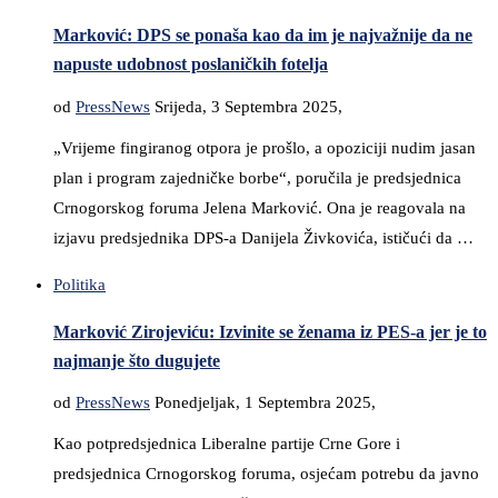
Marković: DPS se ponaša kao da im je najvažnije da ne
napuste udobnost poslaničkih fotelja
od
PressNews
Srijeda, 3 Septembra 2025,
„Vrijeme fingiranog otpora je prošlo, a opoziciji nudim jasan
plan i program zajedničke borbe“, poručila je predsjednica
Crnogorskog foruma Jelena Marković. Ona je reagovala na
izjavu predsjednika DPS-a Danijela Živkovića, ističući da …
Politika
Marković Zirojeviću: Izvinite se ženama iz PES-a jer je to
najmanje što dugujete
od
PressNews
Ponedjeljak, 1 Septembra 2025,
Kao potpredsjednica Liberalne partije Crne Gore i
predsjednica Crnogorskog foruma, osjećam potrebu da javno