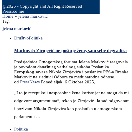
@2025 - Copyright and All Right Reserved
Press.co.me
Home
»
jelena marković
Tag:
jelena marković
Društvo
Politika
Marković: Zirojević ne poštuje žene, sam sebe degradira
Predsjednica Crnogorskog foruma Jelena Marković reagovala
je povodom današnjeg verbalnog sukoba Poslanika
Evropskog saveza Nikole Zirojevića i poslanice PES-a Branke
Marković na sjednici Odbora za međunarodne odnose.
od
PressNews
Ponedjeljak, 6 Oktobra 2025,
,,I to je recept koji nesposobne žene koriste jer ne mogu da mi
odgovore argumentima“, rekao je Zirojević. Ja sad odgovaram
i pozivam Nikolu Zirojevića kao poslanika u crnogorskom
parlamentu …
Politika