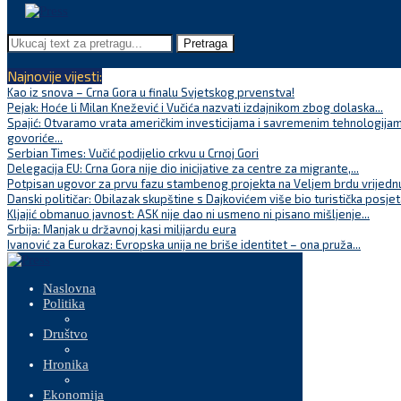
Pretraga
Najnovije vijesti:
Kao iz snova – Crna Gora u finalu Svjetskog prvenstva!
Pejak: Hoće li Milan Knežević i Vučića nazvati izdajnikom zbog dolaska...
Spajić: Otvaramo vrata američkim investicijama i savremenim tehnologijam
govoriće...
Serbian Times: Vučić podijelio crkvu u Crnoj Gori
Delegacija EU: Crna Gora nije dio inicijative za centre za migrante,...
Potpisan ugovor za prvu fazu stambenog projekta na Veljem brdu vrijednu
Danski političar: Obilazak skupštine s Dajkovićem više bio turistička posjet
Kljajić obmanuo javnost: ASK nije dao ni usmeno ni pisano mišljenje...
Srbija: Manjak u državnoj kasi milijardu eura
Ivanović za Eurokaz: Evropska unija ne briše identitet – ona pruža...
Naslovna
Politika
Društvo
Hronika
Ekonomija