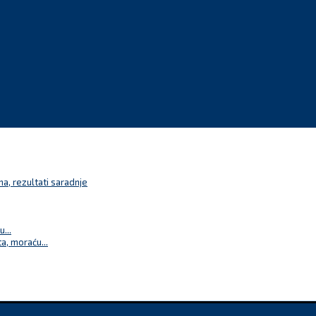
a, rezultati saradnje
...
a, moraću...