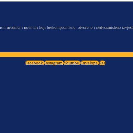
usni urednici i novinari koji beskompromisno, otvoreno i nedvosmisleno izvješt
Facebook
Instagram
Youtube
Envelope
Rss