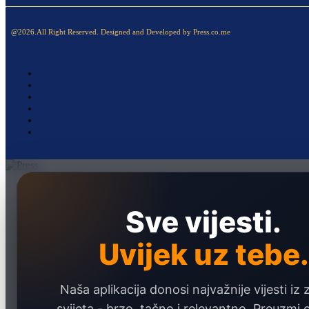
@2026.All Right Reserved. Designed and Developed by Press.co.me
Naslovna
Politika
Sve vijesti.
Društvo
Uvijek uz tebe.
Hronika
Ekonomija
Naša aplikacija donosi najvažnije vijesti iz 
Sport
svijeta - brzo, tačno i relevantno. Preuzmi