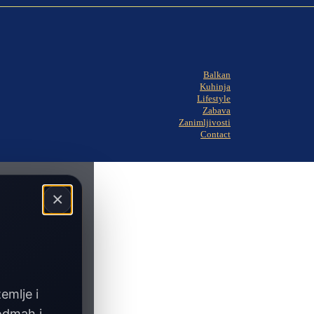
Balkan
Kuhinja
Lifestyle
Zabava
Zanimljivosti
Contact
×
zemlje i
 odmah i