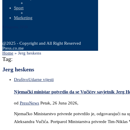
Sport
Marketing
8 Augusta, 2026
@2025 - Copyright and All Right Reserved
Press.co.me
Home
»
Jerg heskens
Tag:
Jerg heskens
Društvo
Udarne vijesti
Njemački ministar potvrdio da se Vučićev savjetnik Jerg 
od
PressNews
Petak, 26 Juna 2026,
Njemačko Ministarstvo privrede potvrdilo je, odgovarajući na u
Aleksandra Vučića. Portparol Ministarstva privrede Tim-Niklas