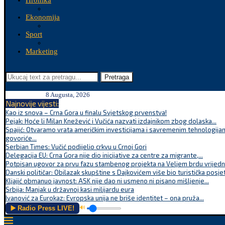
Hronika
Ekonomija
Sport
Marketing
Pretraga
8 Augusta, 2026
Najnovije vijesti:
Kao iz snova – Crna Gora u finalu Svjetskog prvenstva!
Pejak: Hoće li Milan Knežević i Vučića nazvati izdajnikom zbog dolaska...
Spajić: Otvaramo vrata američkim investicijama i savremenim tehnologijam
govoriće...
Serbian Times: Vučić podijelio crkvu u Crnoj Gori
Delegacija EU: Crna Gora nije dio inicijative za centre za migrante,...
Potpisan ugovor za prvu fazu stambenog projekta na Veljem brdu vrijednu
Danski političar: Obilazak skupštine s Dajkovićem više bio turistička posjet
Kljajić obmanuo javnost: ASK nije dao ni usmeno ni pisano mišljenje...
Srbija: Manjak u državnoj kasi milijardu eura
Ivanović za Eurokaz: Evropska unija ne briše identitet – ona pruža...
▶️ Radio Press LIVE!
🔊