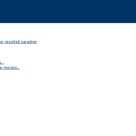
a, rezultati saradnje
...
a, moraću...