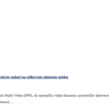
Heskens nalazi na njihovom platnom spisku
pit Dojče Velea (DW), da njemačka vlada finansira savjetničke aktivnos
 Vencel …