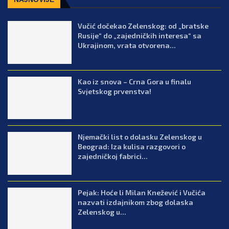
Vučić dočekao Zelenskog: od „bratske
Rusije“ do „zajedničkih interesa“ sa
Ukrajinom, vrata otvorena...
Kao iz snova – Crna Gora u finalu
Svjetskog prvenstva!
Njemački list o dolasku Zelenskog u
Beograd: Iza kulisa razgovori o
zajedničkoj fabrici...
Pejak: Hoće li Milan Knežević i Vučića
nazvati izdajnikom zbog dolaska
Zelenskog u...