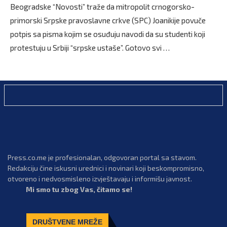
Beogradske “Novosti” traže da mitropolit crnogorsko-
primorski Srpske pravoslavne crkve (SPC) Joanikije povuče
potpis sa pisma kojim se osuđuju navodi da su studenti koji
protestuju u Srbiji “srpske ustaše”. Gotovo svi …
Press.co.me je profesionalan, odgovoran portal sa stavom.
Redakciju čine iskusni urednici i novinari koji beskompromisno,
otvoreno i nedvosmisleno izvještavaju i informišu javnost.
Mi smo tu zbog Vas, čitamo se!
DRUŠTVENE MREŽE