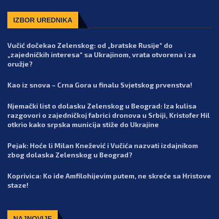
IZBOR UREDNIKA
Vučić dočekao Zelenskog: od „bratske Rusije“ do
„zajedničkih interesa“ sa Ukrajinom, vrata otvorena i za
oružje?
Kao iz snova – Crna Gora u finalu Svjetskog prvenstva!
Njemački list o dolasku Zelenskog u Beograd: Iza kulisa
razgovori o zajedničkoj fabrici dronova u Srbiji, Kristofer Hil
otkrio kako srpska municija stiže do Ukrajine
Pejak: Hoće li Milan Knežević i Vučića nazvati izdajnikom
zbog dolaska Zelenskog u Beograd?
Koprivica: Ko ide Amfilohijevim putem, ne skreće sa Hristove
staze!
NAJNOVIJE