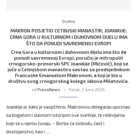
Društvo
MAKRON POSJETIO CETINJSKI MANASTIR; JOANIKIJE:
CRNA GORA U KULTURNOM I DUHOVNOM DIJELU IMA
ŠTO DA PONUDI SAVREMENOJ EVROPI
Crna Gora u kulturnom i duhovnom dijelu ima što da
ponudi savremenoj Evropi, poručio je mitropolit
crnogorsko-primorski SPC Joanikije (Mićović), koji se
juče u Cetinjskom manastiru sastao sa predsjednikom
Francuske Emanuelom Makronom, a koji je bio u
društvu svog crnogorskog kolege Jakova Milatovića.
od
PressNews
Petak, 5 Juna 2026,
Joanikije je, kako je saopšteno, Makronovu delegaciju upoznao
sa bogatom i slavnom istorijom ove svetinje, te relikvijama
koje se u njemu čuvaju. – Borba za slobodu, čast i
dostojanstvo, kao i …