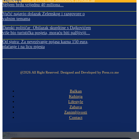
Veljem brdu vrijednu 40 miliona...
Vučić najavio dolazak Zelenskog i razgovore o
važnim temama
Danski političar: Obilazak skupštine s Dajkovićem
više bio turistička posjeta, moraću biti pažljiviji...
Od sjutra: Za nevezivanje pojasa kazna 150 eura,
plaćanje i na licu mjesta
@2026.All Right Reserved. Designed and Developed by Press.co.me
Balkan
Kuhinja
Lifestyle
Zabava
Zanimljivosti
Contact