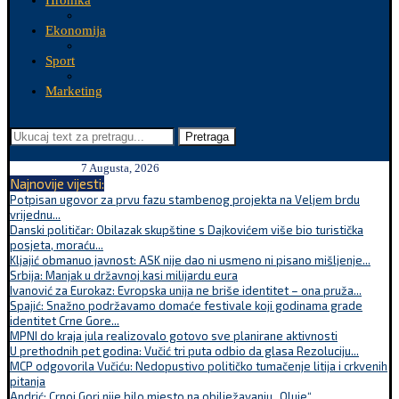
Hronika
Ekonomija
Sport
Marketing
Pretraga
7 Augusta, 2026
Najnovije vijesti:
Potpisan ugovor za prvu fazu stambenog projekta na Veljem brdu
vrijednu...
Danski političar: Obilazak skupštine s Dajkovićem više bio turistička
posjeta, moraću...
Kljajić obmanuo javnost: ASK nije dao ni usmeno ni pisano mišljenje...
Srbija: Manjak u državnoj kasi milijardu eura
Ivanović za Eurokaz: Evropska unija ne briše identitet – ona pruža...
Spajić: Snažno podržavamo domaće festivale koji godinama grade
identitet Crne Gore...
MPNI do kraja jula realizovalo gotovo sve planirane aktivnosti
U prethodnih pet godina: Vučić tri puta odbio da glasa Rezoluciju...
MCP odgovorila Vučiću: Nedopustivo političko tumačenje litija i crkvenih
pitanja
Andrić: Crnoj Gori nije bilo mjesto na obilježavanju „Oluje“