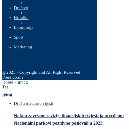
Društvo
Hronika
Ekonomija
Sport
Marketing
7 Augusta, 2026
@2025 - Copyright and All Right Reserved
Press.co.me
Home
»
jpncg
Tag:
jpncg
Društvo
Udarne vijesti
Nakon završene revizije finansijskih izvještaja utvrđeno:
Nacionalni parkovi pozitivno poslovali u 2023.