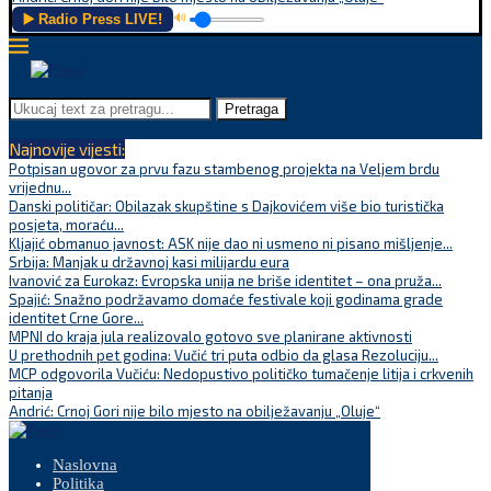
▶️ Radio Press LIVE!
🔊
Pretraga
Najnovije vijesti:
Potpisan ugovor za prvu fazu stambenog projekta na Veljem brdu
vrijednu...
Danski političar: Obilazak skupštine s Dajkovićem više bio turistička
posjeta, moraću...
Kljajić obmanuo javnost: ASK nije dao ni usmeno ni pisano mišljenje...
Srbija: Manjak u državnoj kasi milijardu eura
Ivanović za Eurokaz: Evropska unija ne briše identitet – ona pruža...
Spajić: Snažno podržavamo domaće festivale koji godinama grade
identitet Crne Gore...
MPNI do kraja jula realizovalo gotovo sve planirane aktivnosti
U prethodnih pet godina: Vučić tri puta odbio da glasa Rezoluciju...
MCP odgovorila Vučiću: Nedopustivo političko tumačenje litija i crkvenih
pitanja
Andrić: Crnoj Gori nije bilo mjesto na obilježavanju „Oluje“
Naslovna
Politika