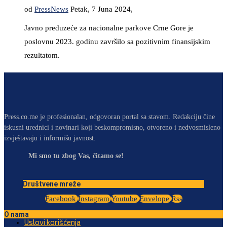
od
PressNews
Petak, 7 Juna 2024,
Javno preduzeće za nacionalne parkove Crne Gore je
poslovnu 2023. godinu završilo sa pozitivnim finansijskim
rezultatom.
Press.co.me je profesionalan, odgovoran portal sa stavom. Redakciju čine
iskusni urednici i novinari koji beskompromisno, otvoreno i nedvosmisleno
izvještavaju i informišu javnost.
Mi smo tu zbog Vas, čitamo se!
Društvene mreže
Facebook
Instagram
Youtube
Envelope
Rss
O nama
Uslovi korišćenja