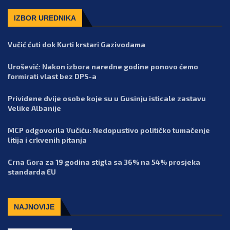
IZBOR UREDNIKA
Vučić ćuti dok Kurti krstari Gazivodama
Urošević: Nakon izbora naredne godine ponovo ćemo
formirati vlast bez DPS-a
Prividene dvije osobe koje su u Gusinju isticale zastavu
Velike Albanije
MCP odgovorila Vučiću: Nedopustivo političko tumačenje
litija i crkvenih pitanja
Crna Gora za 19 godina stigla sa 36% na 54% prosjeka
standarda EU
NAJNOVIJE