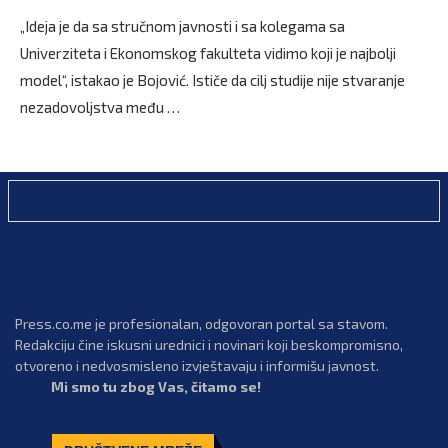
„Ideja je da sa stručnom javnosti i sa kolegama sa
Univerziteta i Ekonomskog fakulteta vidimo koji je najbolji
model“, istakao je Bojović. Ističe da cilj studije nije stvaranje
nezadovoljstva među …
Press.co.me je profesionalan, odgovoran portal sa stavom.
Redakciju čine iskusni urednici i novinari koji beskompromisno,
otvoreno i nedvosmisleno izvještavaju i informišu javnost.
Mi smo tu zbog Vas, čitamo se!