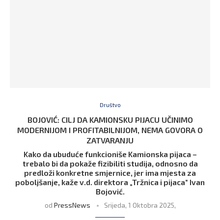
Društvo
BOJOVIĆ: CILJ DA KAMIONSKU PIJACU UČINIMO
MODERNIJOM I PROFITABILNIJOM, NEMA GOVORA O
ZATVARANJU
Kako da ubuduće funkcioniše Kamionska pijaca –
trebalo bi da pokaže fizibiliti studija, odnosno da
predloži konkretne smjernice, jer ima mjesta za
poboljšanje, kaže v.d. direktora „Tržnica i pijaca“ Ivan
Bojović.
od
PressNews
Srijeda, 1 Oktobra 2025,