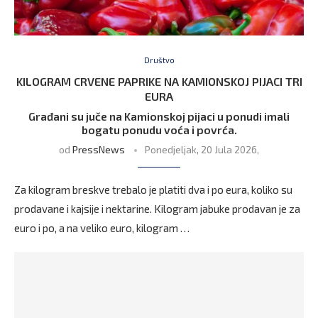
Društvo
KILOGRAM CRVENE PAPRIKE NA KAMIONSKOJ PIJACI TRI
EURA
Građani su juče na Kamionskoj pijaci u ponudi imali
bogatu ponudu voća i povrća.
od
PressNews
Ponedjeljak, 20 Jula 2026,
Za kilogram breskve trebalo je platiti dva i po eura, koliko su
prodavane i kajsije i nektarine. Kilogram jabuke prodavan je za
euro i po, a na veliko euro, kilogram …