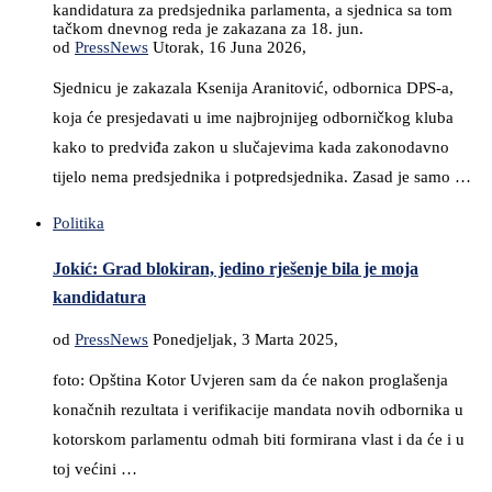
kandidatura za predsjednika parlamenta, a sjednica sa tom
tačkom dnevnog reda je zakazana za 18. jun.
od
PressNews
Utorak, 16 Juna 2026,
Sjednicu je zakazala Ksenija Aranitović, odbornica DPS-a,
koja će presjedavati u ime najbrojnijeg odborničkog kluba
kako to predviđa zakon u slučajevima kada zakonodavno
tijelo nema predsjednika i potpredsjednika. Zasad je samo …
Politika
Jokić: Grad blokiran, jedino rješenje bila je moja
kandidatura
od
PressNews
Ponedjeljak, 3 Marta 2025,
foto: Opština Kotor Uvjeren sam da će nakon proglašenja
konačnih rezultata i verifikacije mandata novih odbornika u
kotorskom parlamentu odmah biti formirana vlast i da će i u
toj većini …