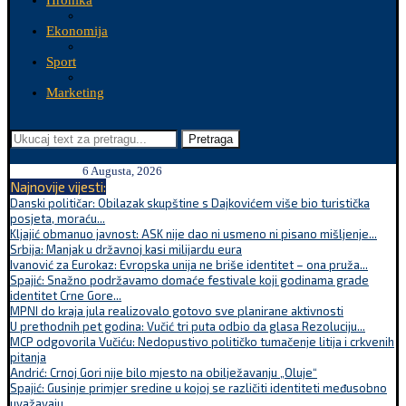
Hronika
Ekonomija
Sport
Marketing
Pretraga
6 Augusta, 2026
Najnovije vijesti:
Danski političar: Obilazak skupštine s Dajkovićem više bio turistička
posjeta, moraću...
Kljajić obmanuo javnost: ASK nije dao ni usmeno ni pisano mišljenje...
Srbija: Manjak u državnoj kasi milijardu eura
Ivanović za Eurokaz: Evropska unija ne briše identitet – ona pruža...
Spajić: Snažno podržavamo domaće festivale koji godinama grade
identitet Crne Gore...
MPNI do kraja jula realizovalo gotovo sve planirane aktivnosti
U prethodnih pet godina: Vučić tri puta odbio da glasa Rezoluciju...
MCP odgovorila Vučiću: Nedopustivo političko tumačenje litija i crkvenih
pitanja
Andrić: Crnoj Gori nije bilo mjesto na obilježavanju „Oluje“
Spajić: Gusinje primjer sredine u kojoj se različiti identiteti međusobno
uvažavaju...