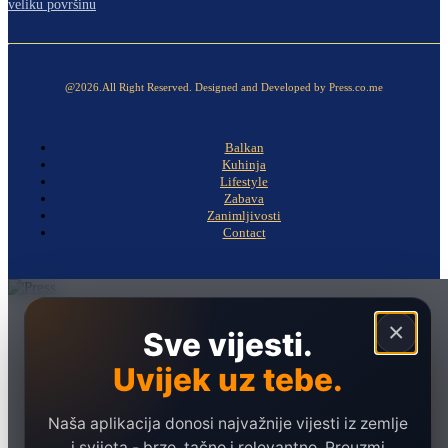
veliku površinu
@2026.All Right Reserved. Designed and Developed by Press.co.me
Balkan
Kuhinja
Lifestyle
Zabava
Zanimljivosti
Contact
Naslovna
×
Sve vijesti.
Politika
Uvijek uz tebe.
Društvo
Hronika
Naša aplikacija donosi najvažnije vijesti iz zemlje
Ekonomija
i svijeta - brzo, tačno i relevantno. Preuzmi