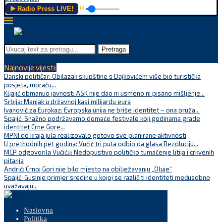
▶️ Radio Press LIVE!
🔊
Pretraga
Najnovije vijesti:
Danski političar: Obilazak skupštine s Dajkovićem više bio turistička
posjeta, moraću...
Kljajić obmanuo javnost: ASK nije dao ni usmeno ni pisano mišljenje...
Srbija: Manjak u državnoj kasi milijardu eura
Ivanović za Eurokaz: Evropska unija ne briše identitet – ona pruža...
Spajić: Snažno podržavamo domaće festivale koji godinama grade
identitet Crne Gore...
MPNI do kraja jula realizovalo gotovo sve planirane aktivnosti
U prethodnih pet godina: Vučić tri puta odbio da glasa Rezoluciju...
MCP odgovorila Vučiću: Nedopustivo političko tumačenje litija i crkvenih
pitanja
Andrić: Crnoj Gori nije bilo mjesto na obilježavanju „Oluje“
Spajić: Gusinje primjer sredine u kojoj se različiti identiteti međusobno
uvažavaju...
Naslovna
Politika