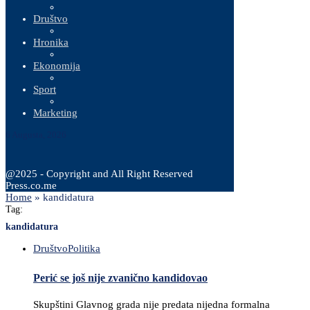
Društvo
Hronika
Ekonomija
Sport
Marketing
6 Augusta, 2026
@2025 - Copyright and All Right Reserved
Press.co.me
Home
»
kandidatura
Tag:
kandidatura
Društvo
Politika
Perić se još nije zvanično kandidovao
Skupštini Glavnog grada nije predata nijedna formalna