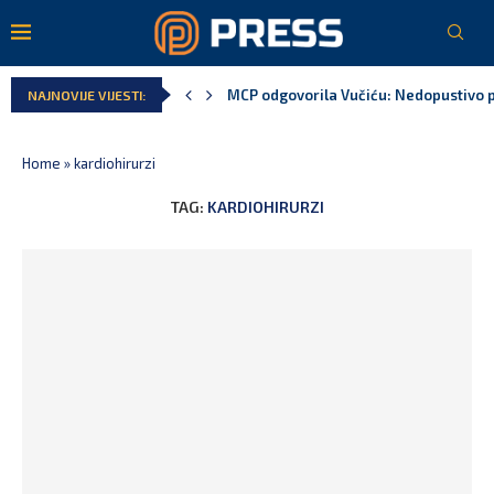
MCP odgovorila Vučiću: Nedopustivo pol
NAJNOVIJE VIJESTI:
Home
»
kardiohirurzi
TAG:
KARDIOHIRURZI