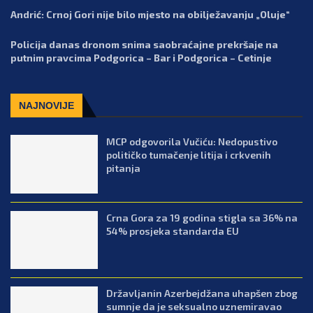
Andrić: Crnoj Gori nije bilo mjesto na obilježavanju „Oluje“
Policija danas dronom snima saobraćajne prekršaje na
putnim pravcima Podgorica – Bar i Podgorica – Cetinje
NAJNOVIJE
MCP odgovorila Vučiću: Nedopustivo
političko tumačenje litija i crkvenih
pitanja
Crna Gora za 19 godina stigla sa 36% na
54% prosjeka standarda EU
Državljanin Azerbejdžana uhapšen zbog
sumnje da je seksualno uznemiravao