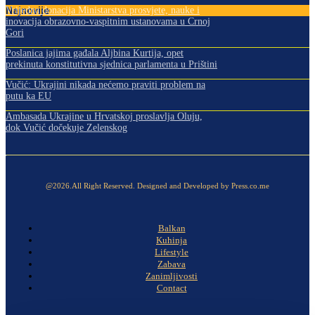
Najnovije
Vrijedna donacija Ministarstva prosvjete, nauke i
inovacija obrazovno-vaspitnim ustanovama u Crnoj
Gori
Poslanica jajima gađala Aljbina Kurtija, opet
prekinuta konstitutivna sjednica parlamenta u Prištini
Vučić: Ukrajini nikada nećemo praviti problem na
putu ka EU
Ambasada Ukrajine u Hrvatskoj proslavlja Oluju,
dok Vučić dočekuje Zelenskog
@2026.All Right Reserved. Designed and Developed by Press.co.me
Balkan
Kuhinja
Lifestyle
Zabava
Zanimljivosti
Contact