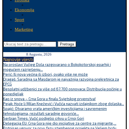
Hronika
Ekonomija
Sport
Marketing
Pretraga
8 Augusta, 2026
Najnovije vijesti:
Na proslavi Vučjeg Dola razgovarano o Bokokotorskoj eparhiji i
mogućem razrješenju...
Perić: Ili nova većina ili izbori, ovako više ne može
Dragaš: Saradnja sa Masdarom je najvažnija razvojna prekretnica za
EPCG
Besplatni udžbenici za više od 67.700 osnovaca: Distribucija počinje u
ponedjeljak
Kao iz snova – Crna Gora u finalu Svjetskog prvenstva!
Pejak: Hoće li Milan Knežević i Vučića nazvati izdajnikom zbog dolaska...
Spajić: Otvaramo vrata američkim investicijama i savremenim
tehnologijama, rezultati saradnje govoriće...
Serbian Times: Vučić podijelio crkvu u Crnoj Gori
Delegacija EU: Crna Gora nije dio inicijative za centre za migrante,...
Potpisan ugovor za prvu fazu stambenog projekta na Veljem brdu