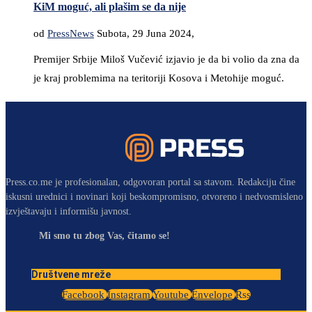
KiM moguć, ali plašim se da nije
od
PressNews
Subota, 29 Juna 2024,
Premijer Srbije Miloš Vučević izjavio je da bi volio da zna da
je kraj problemima na teritoriji Kosova i Metohije moguć.
Press.co.me je profesionalan, odgovoran portal sa stavom. Redakciju čine
iskusni urednici i novinari koji beskompromisno, otvoreno i nedvosmisleno
izvještavaju i informišu javnost.
Mi smo tu zbog Vas, čitamo se!
Društvene mreže
Facebook
Instagram
Youtube
Envelope
Rss