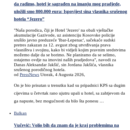
da radimo, hotel je sagrađen na imanju mog pradjede,
uložili smo 800.000 eura: Ispovijest sina vlasnika srušenog
hotela “Jezero”
"Naša porodica, čiji je Hotel 'Jezero' na obali vještačke
akumulacije Gazivode, uz asistenciju Kosovske policije
srušilo javno preduzeće 'Ibar-Lepenac', sačekaće sudski
pretres zakazan za 12. avgust zbog utvrđivanja prava
vlasništva i svojinu, kako bi vidjeli kojim pravnim sredstvima
možemo dalje da se borimo. Ne planiramo da se selimo,
ostajemo ovdje na imovini naših pradjedova", navodi za
Danas Aleksandar Jakšić, sin Jordana Jakšića, vlasnika
srušenog porodičnog hotela.
od
PressNews
Utorak, 4 Augusta 2026,
On je bio prisutan u trenutku kad su pripadnici KPS sa dugim
cijevima u četvrtak rano ujutru upali u hotel, sa zahtjevom da
ga napuste, bez mogućnosti da bilo šta ponesu …
Balkan
Vučević: Volio bih da znam da je kraj problemima na