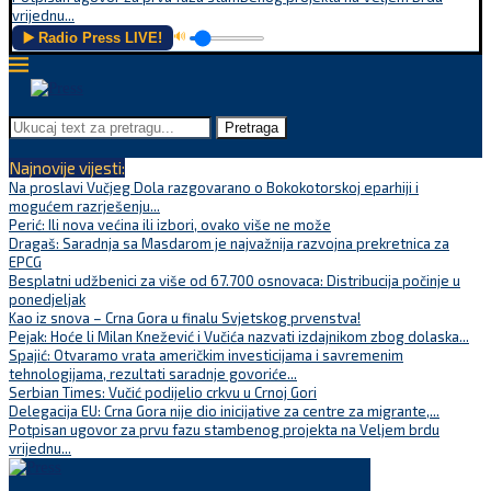
vrijednu...
▶️ Radio Press LIVE!
🔊
Pretraga
Najnovije vijesti:
Na proslavi Vučjeg Dola razgovarano o Bokokotorskoj eparhiji i
mogućem razrješenju...
Perić: Ili nova većina ili izbori, ovako više ne može
Dragaš: Saradnja sa Masdarom je najvažnija razvojna prekretnica za
EPCG
Besplatni udžbenici za više od 67.700 osnovaca: Distribucija počinje u
ponedjeljak
Kao iz snova – Crna Gora u finalu Svjetskog prvenstva!
Pejak: Hoće li Milan Knežević i Vučića nazvati izdajnikom zbog dolaska...
Spajić: Otvaramo vrata američkim investicijama i savremenim
tehnologijama, rezultati saradnje govoriće...
Serbian Times: Vučić podijelio crkvu u Crnoj Gori
Delegacija EU: Crna Gora nije dio inicijative za centre za migrante,...
Potpisan ugovor za prvu fazu stambenog projekta na Veljem brdu
vrijednu...