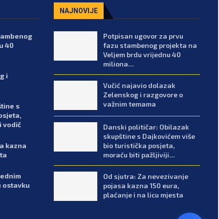
NAJNOVIJE
stambenog
Potpisan ugovor za prvu
u 40
fazu stambenog projekta na
Veljem brdu vrijednu 40
miliona...
g i
Vučić najavio dolazak
Zelenskog i razgovore o
važnim temama
tine s
osjeta,
i vodič
Danski političar: Obilazak
skupštine s Dajkovićem više
bio turistička posjeta,
sa kazna
moraću biti pažljiviji...
sta
arednim
Od sjutra: Za nevezivanje
u ostavku
pojasa kazna 150 eura,
plaćanje i na licu mjesta