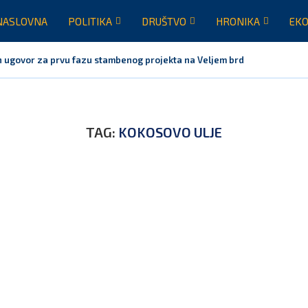
NASLOVNA
POLITIKA
DRUŠTVO
HRONIKA
EKO
 ugovor za prvu fazu stambenog projekta na Veljem brdu vrijednu...
TAG:
KOKOSOVO ULJE