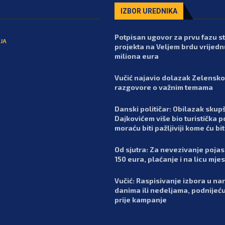
IZBOR UREDNIKA
Potpisan ugovor za prvu fazu 
JA
projekta na Veljem brdu vrijedn
miliona eura
Vučić najavio dolazak Zelensko
razgovore o važnim temama
Danski političar: Obilazak skupš
Dajkovićem više bio turistička p
moraću biti pažljiviji kome ću bit
Od sjutra: Za nevezivanje poja
150 eura, plaćanje i na licu mje
Vučić: Raspisivanje izbora u n
danima ili nedeljama, podnijeć
prije kampanje