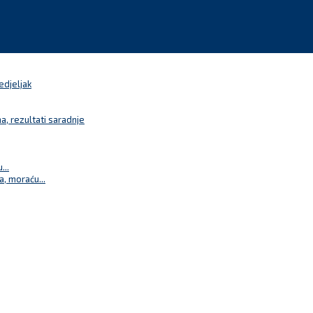
edjeljak
a, rezultati saradnje
...
a, moraću...