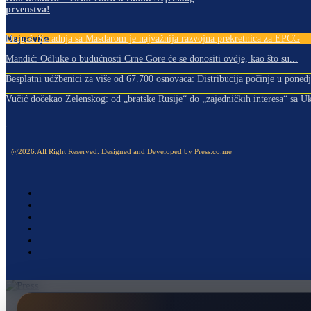
prvenstva!
Najnovije
Dragaš: Saradnja sa Masdarom je najvažnija razvojna prekretnica za EPCG
Mandić: Odluke o budućnosti Crne Gore će se donositi ovdje, kao što su...
Besplatni udžbenici za više od 67.700 osnovaca: Distribucija počinje u ponedj
Vučić dočekao Zelenskog: od „bratske Rusije“ do „zajedničkih interesa“ sa Uk
@2026.All Right Reserved. Designed and Developed by Press.co.me
Naslovna