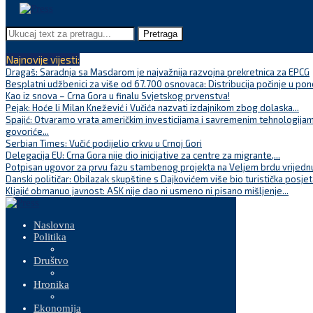
Pretraga
Najnovije vijesti:
Dragaš: Saradnja sa Masdarom je najvažnija razvojna prekretnica za EPCG
Besplatni udžbenici za više od 67.700 osnovaca: Distribucija počinje u pon
Kao iz snova – Crna Gora u finalu Svjetskog prvenstva!
Pejak: Hoće li Milan Knežević i Vučića nazvati izdajnikom zbog dolaska...
Spajić: Otvaramo vrata američkim investicijama i savremenim tehnologijam
govoriće...
Serbian Times: Vučić podijelio crkvu u Crnoj Gori
Delegacija EU: Crna Gora nije dio inicijative za centre za migrante,...
Potpisan ugovor za prvu fazu stambenog projekta na Veljem brdu vrijednu
Danski političar: Obilazak skupštine s Dajkovićem više bio turistička posjet
Kljajić obmanuo javnost: ASK nije dao ni usmeno ni pisano mišljenje...
Naslovna
Politika
Društvo
Hronika
Ekonomija