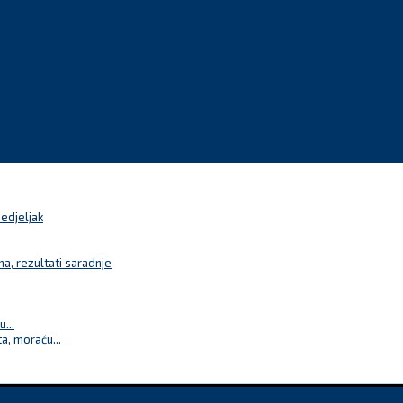
nedjeljak
a, rezultati saradnje
...
a, moraću...