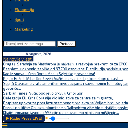
Hronika
Ekonomija
Sport
Marketing
Pretraga
8 Augusta, 2026
Najnovije vijesti:
Dragaš: Saradnja sa Masdarom je najvažnija razvojna prekretnica za EPCG
Besplatni udžbenici za više od 67.700 osnovaca: Distribucija počinje u po
Kao iz snova – Crna Gora u finalu Svjetskog prvenstva!
Pejak: Hoće li Milan Knežević i Vučića nazvati izdajnikom zbog dolaska...
Spajić: Otvaramo vrata američkim investicijama i savremenim tehnologijam
govoriće...
Serbian Times: Vučić podijelio crkvu u Crnoj Gori
Delegacija EU: Crna Gora nije dio inicijative za centre za migrante,...
Potpisan ugovor za prvu fazu stambenog projekta na Veljem brdu vrijednu
Danski političar: Obilazak skupštine s Dajkovićem više bio turistička posjet
Kljajić obmanuo javnost: ASK nije dao ni usmeno ni pisano mišljenje...
▶️ Radio Press LIVE!
🔊