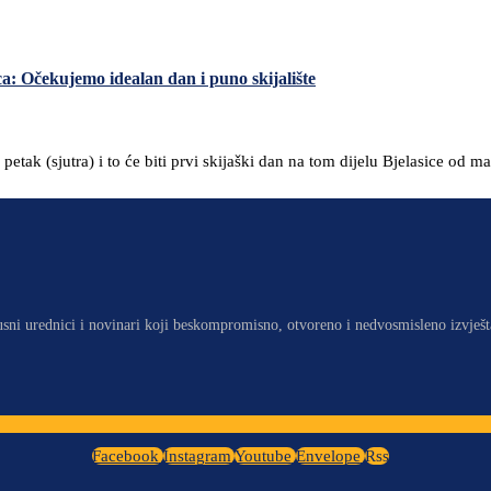
a: Očekujemo idealan dan i puno skijalište
ak (sjutra) i to će biti prvi skijaški dan na tom dijelu Bjelasice od m
usni urednici i novinari koji beskompromisno, otvoreno i nedvosmisleno izvješt
Facebook
Instagram
Youtube
Envelope
Rss