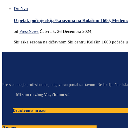
Društvo
U petak počinje skijaška sezona na Kolašinu 1600, Medenic
od
PressNews
Četvrtak, 26 Decembra 2024,
Skijaška sezona na državnom Ski centru Kolašin 1600 počeće u pet
Press.co.me je profesionalan, odgovoran portal sa stavom. Redakciju čine isk
Mi smo tu zbog Vas, čitamo se!
Društvene mreže
O nama