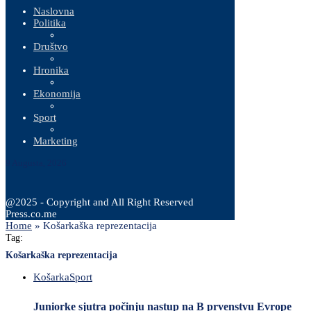
Naslovna
Politika
Društvo
Hronika
Ekonomija
Sport
Marketing
9 Augusta, 2026
@2025 - Copyright and All Right Reserved
Press.co.me
Home
»
Košarkaška reprezentacija
Tag:
Košarkaška reprezentacija
Košarka
Sport
Juniorke sjutra počinju nastup na B prvenstvu Evrope