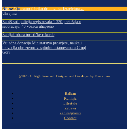
Najnovije
Vučić: Otvaramo fabriku dronova sa Izraelcima za
Ukrajinu
Za 48 sati policija registrovala 1.320 prekršaja u
saobraćaju, 48 vozača uhapšeno
Žabljak obara turističke rekorde
Vrijedna donacija Ministarstva prosvjete, nauke i
inovacija obrazovno-vaspitnim ustanovama u Crnoj
Gori
@2026.All Right Reserved. Designed and Developed by Press.co.me
Balkan
Kuhinja
Lifestyle
Zabava
Zanimljivosti
Contact