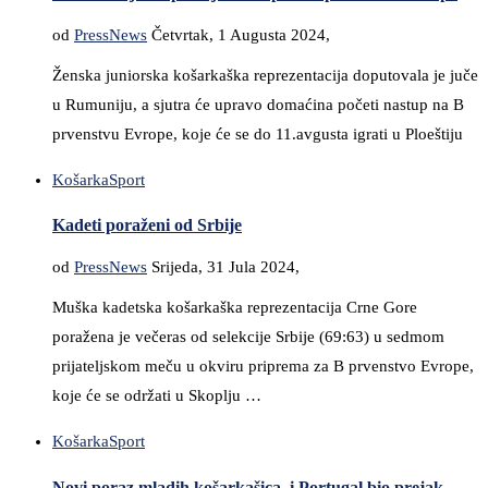
od
PressNews
Četvrtak, 1 Augusta 2024,
Ženska juniorska košarkaška reprezentacija doputovala je juče
u Rumuniju, a sjutra će upravo domaćina početi nastup na B
prvenstvu Evrope, koje će se do 11.avgusta igrati u Ploeštiju
Košarka
Sport
Kadeti poraženi od Srbije
od
PressNews
Srijeda, 31 Jula 2024,
Muška kadetska košarkaška reprezentacija Crne Gore
poražena je večeras od selekcije Srbije (69:63) u sedmom
prijateljskom meču u okviru priprema za B prvenstvo Evrope,
koje će se održati u Skoplju …
Košarka
Sport
Novi poraz mladih košarkašica, i Portugal bio prejak