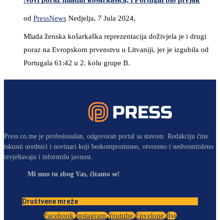
od
PressNews
Nedjelja, 7 Jula 2024,
Mlada ženska košarkaška reprezentacija doživjela je i drugi
poraz na Evropskom prvenstvu u Litvaniji, jer je izgubila od
Portugala 61:42 u 2. kolu grupe B.
Press.co.me je profesionalan, odgovoran portal sa stavom. Redakciju čine
iskusni urednici i novinari koji beskompromisno, otvoreno i nedvosmisleno
izvještavaju i informišu javnost.
Mi smo tu zbog Vas, čitamo se!
Društvene mreže
Facebook
Instagram
Youtube
Envelope
Rss