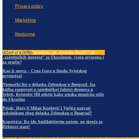
Privacy policy
Marketing
Naslovna
Izbor urednika
Vučić dočekao Zelenskog: od „bratske Rusije“ do
„zajedničkih interesa“ sa Ukrajinom, vrata otvorena i
za oružje?
Kao iz snova – Crna Gora u finalu Svjetskog
prvenstva!
Njemački list o dolasku Zelenskog u Beograd: Iza
kulisa razgovori o zajedničkoj fabrici dronova u
Srbiji, Kristofer Hil otkrio kako srpska municija stiže
do Ukrajine
Pejak: Hoće li Milan Knežević i Vučića nazvati
izdajnikom zbog dolaska Zelenskog u Beograd?
Koprivica: Ko ide Amfilohijevim putem, ne skreće sa
Hristove staze!