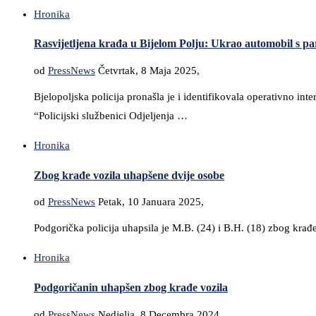
Hronika
Rasvijetljena krađa u Bijelom Polju: Ukrao automobil s par
od
PressNews
Četvrtak, 8 Maja 2025,
Bjelopoljska policija pronašla je i identifikovala operativno inte
“Policijski službenici Odjeljenja …
Hronika
Zbog krađe vozila uhapšene dvije osobe
od
PressNews
Petak, 10 Januara 2025,
Podgorička policija uhapsila je M.B. (24) i B.H. (18) zbog krađe
Hronika
Podgoričanin uhapšen zbog krađe vozila
od
PressNews
Nedjelja, 8 Decembra 2024,