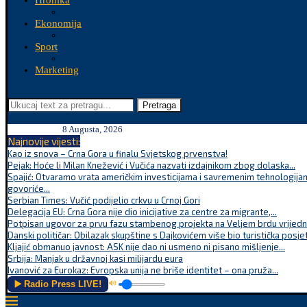
Hronika
Ekonomija
Sport
Marketing
Pretraga
8 Augusta, 2026
Najnovije vijesti:
Kao iz snova – Crna Gora u finalu Svjetskog prvenstva!
Pejak: Hoće li Milan Knežević i Vučića nazvati izdajnikom zbog dolaska...
Spajić: Otvaramo vrata američkim investicijama i savremenim tehnologijam
govoriće...
Serbian Times: Vučić podijelio crkvu u Crnoj Gori
Delegacija EU: Crna Gora nije dio inicijative za centre za migrante,...
Potpisan ugovor za prvu fazu stambenog projekta na Veljem brdu vrijednu
Danski političar: Obilazak skupštine s Dajkovićem više bio turistička posjet
Kljajić obmanuo javnost: ASK nije dao ni usmeno ni pisano mišljenje...
Srbija: Manjak u državnoj kasi milijardu eura
Ivanović za Eurokaz: Evropska unija ne briše identitet – ona pruža...
▶️ Radio Press LIVE!
🔊