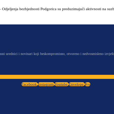
– Odjeljenja bezbjednosti Podgorica su preduzimajući aktivnosti na suzbi
usni urednici i novinari koji beskompromisno, otvoreno i nedvosmisleno izvješt
Facebook
Instagram
Youtube
Envelope
Rss