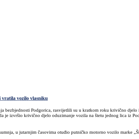
vratila vozilo vlasniku
bezbjednosti Podgorica, rasvijetlili su u kratkom roku krivično djelo iz 
a je izvršio krivično djelo oduzimanje vozila na štetu jednog lica iz Pod
 sumnja, u jutarnjim časovima otuđio putničko motorno vozilo marke „Š