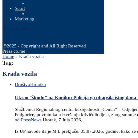
Sport
Marketing
8 Augusta, 2026
@2025 - Copyright and All Right Reserved
Press.co.me
Home
»
Krađa vozila
Tag:
Krađa vozila
Društvo
Hronika
Ukrao “škodu” na Koniku: Policija ga uhapsila istog dana i 
Službenici Regionalnog centra bezbjednosti „Centar“ – Odjeljenja 
Podgorice, povratnika u izvršenju krivičnih djela, zbog sumnje d
od
PressNews
Utorak, 7 Jula 2026,
Iz UP navode da je M.I. prekjuče, 05.07.2026. godine, kako se