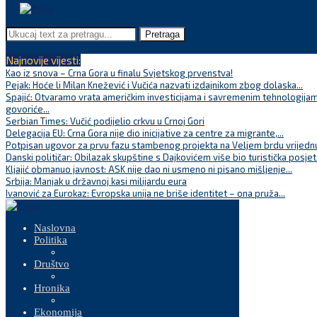
Pretraga
Najnovije vijesti:
Kao iz snova – Crna Gora u finalu Svjetskog prvenstva!
Pejak: Hoće li Milan Knežević i Vučića nazvati izdajnikom zbog dolaska...
Spajić: Otvaramo vrata američkim investicijama i savremenim tehnologijam
govoriće...
Serbian Times: Vučić podijelio crkvu u Crnoj Gori
Delegacija EU: Crna Gora nije dio inicijative za centre za migrante,...
Potpisan ugovor za prvu fazu stambenog projekta na Veljem brdu vrijednu
Danski političar: Obilazak skupštine s Dajkovićem više bio turistička posjet
Kljajić obmanuo javnost: ASK nije dao ni usmeno ni pisano mišljenje...
Srbija: Manjak u državnoj kasi milijardu eura
Ivanović za Eurokaz: Evropska unija ne briše identitet – ona pruža...
Naslovna
Politika
Društvo
Hronika
Ekonomija