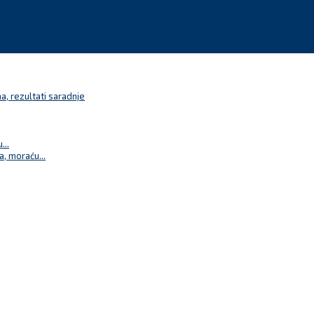
a, rezultati saradnje
...
a, moraću...