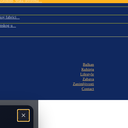
rajinom, vrata otvorena...
oj fabrici...
nskog u...
Balkan
Kuhinja
Lifestyle
Zabava
Zanimljivosti
Contact
×