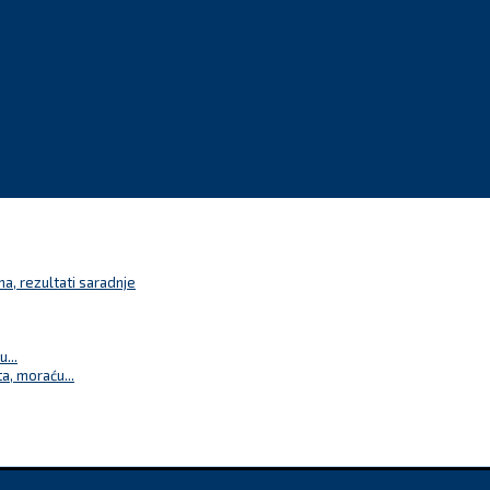
a, rezultati saradnje
...
a, moraću...