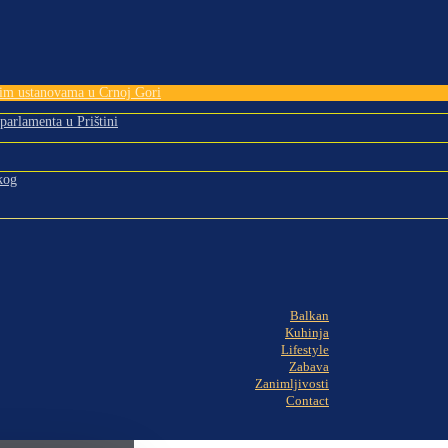
tnim ustanovama u Crnoj Gori
 parlamenta u Prištini
kog
Balkan
Kuhinja
Lifestyle
Zabava
Zanimljivosti
Contact