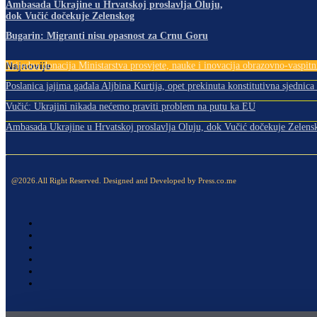
Ambasada Ukrajine u Hrvatskoj proslavlja Oluju,
dok Vučić dočekuje Zelenskog
Bugarin: Migranti nisu opasnost za Crnu Goru
Najnovije
Vrijedna donacija Ministarstva prosvjete, nauke i inovacija obrazovno-vaspi
Poslanica jajima gađala Aljbina Kurtija, opet prekinuta konstitutivna sjednica
Vučić: Ukrajini nikada nećemo praviti problem na putu ka EU
Ambasada Ukrajine u Hrvatskoj proslavlja Oluju, dok Vučić dočekuje Zelens
@2026.All Right Reserved. Designed and Developed by Press.co.me