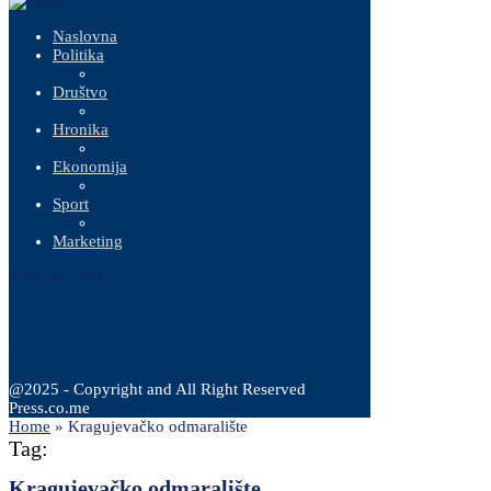
Naslovna
Politika
Društvo
Hronika
Ekonomija
Sport
Marketing
9 Augusta, 2026
@2025 - Copyright and All Right Reserved
Press.co.me
Home
»
Kragujevačko odmaralište
Tag:
Kragujevačko odmaralište