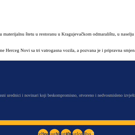
iku materijalnu štetu u restoranu u Kragujevačkom odmaralištu, u naselju 
tine Herceg Novi sa tri vatrogasna vozila, a pozvana je i pripravna smj
usni urednici i novinari koji beskompromisno, otvoreno i nedvosmisleno izvješt
Facebook
Instagram
Youtube
Envelope
Rss