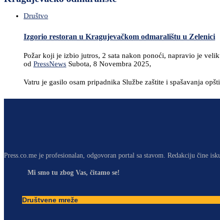
Društvo
Izgorio restoran u Kragujevačkom odmaralištu u Zelenici
Požar koji je izbio jutros, 2 sata nakon ponoći, napravio je vel
od
PressNews
Subota, 8 Novembra 2025,
Vatru je gasilo osam pripadnika Službe zaštite i spašavanja opš
Press.co.me je profesionalan, odgovoran portal sa stavom. Redakciju čine isk
Mi smo tu zbog Vas, čitamo se!
Društvene mreže