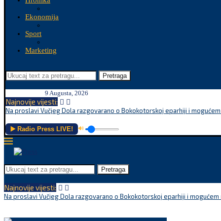
Hronika
Ekonomija
Sport
Marketing
Pretraga
9 Augusta, 2026
Najnovije vijesti:
Na proslavi Vučjeg Dola razgovarano o Bokokotorskoj eparhiji i mogućem r
▶️ Radio Press LIVE!
🔊
Pretraga
Najnovije vijesti:
Na proslavi Vučjeg Dola razgovarano o Bokokotorskoj eparhiji i mogućem r